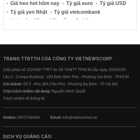
Giá heo hơi hôm nay
Tỷ giá euro
Tỷ giá USD
Tỷ giá yen Nhật
Tỷ giá vietcombank
Lịch cúp điện
Lãi suất ngân hàng
Lãi suất tiết kiệm
Lãi suất tiền gửi
Lãi suất ngân hàng Agribank
Lãi suất ngân hàng Sacombank
Lãi suất ngân hàng BIDV
TRANG TTĐTTH CỦA CÔNG TY VIETNEWSCORP
Lãi suất ngân hàng Vietinbank
Giấy phép số 3324/GP-TTĐT do Sở VH&TT TPHCM cấp ngày 20/3/2026
Lãi suất ngân hàng Vietcombank
Lầu 5 - Compa Building - 293 Điện Biên Phủ - Phường Gia Định - TP.HCM
Chi nhánh:
Số 5 - Khu 38A Trần Phú - Phường Ba Đình - TP. Hà Nội
Chịu trách nhiệm nội dung:
Nguyễn Minh Quyết
Trách nhiệm về thông tin
Hotline:
0975798489
Email:
info@vietnammoi.vn
DỊCH VỤ QUẢNG CÁO: