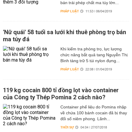
bán trái phép chất ma túy lớn...
PHÁP LUẬT
11:53 | 06/04/2019
'Nữ quái' 58 tuổi sa lưới khi thuê phòng trọ bán
ma túy đá
Khi kiểm tra phòng trọ, lực lượng
chức năng bắt quả tang Nguyễn Thị
Bình tàng trữ 5 túi nylon đựng...
PHÁP LUẬT
22:08 | 01/04/2019
119 kg cocain 800 tỉ đồng lọt vào container
của Công ty Thép Pomina 2 cách nào?
Container phế liệu do Pomina nhập
về chứa 100 bánh cocain đã bị thay
đổi số niêm phong. Lãnh...
THỜI SỰ
04:04 | 27/07/2018