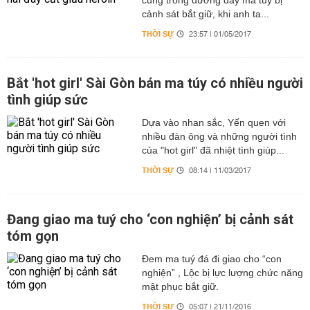
cùng trong đường dây ma túy bị
cảnh sát bắt giữ, khi anh ta...
THỜI SỰ
23:57 | 01/05/2017
Bắt 'hot girl' Sài Gòn bán ma túy có nhiều người
tình giúp sức
Dựa vào nhan sắc, Yến quen với
nhiều đàn ông và những người tình
của "hot girl" đã nhiệt tình giúp...
THỜI SỰ
08:14 | 11/03/2017
Đang giao ma tuý cho ‘con nghiện’ bị cảnh sát
tóm gọn
Đem ma tuý đá đi giao cho “con
nghiện” , Lộc bị lực lượng chức năng
mật phục bắt giữ.
THỜI SỰ
05:07 | 21/11/2016