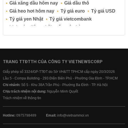
Giá xăng dầu hôm nay
Giá dầu thô
Giá heo hơi hôm nay
Tỷ giá euro
Tỷ giá USD
Tỷ giá yen Nhật
Tỷ giá vietcombank
Lịch cúp điện
Lãi suất ngân hàng
Lãi suất tiết kiệm
Lãi suất tiền gửi
Lãi suất ngân hàng Agribank
Lãi suất ngân hàng Sacombank
Lãi suất ngân hàng BIDV
TRANG TTĐTTH CỦA CÔNG TY VIETNEWSCORP
Lãi suất ngân hàng Vietinbank
Giấy phép số 3324/GP-TTĐT do Sở VH&TT TPHCM cấp ngày 20/3/2026
Lãi suất ngân hàng Vietcombank
Lầu 5 - Compa Building - 293 Điện Biên Phủ - Phường Gia Định - TP.HCM
Chi nhánh:
Số 5 - Khu 38A Trần Phú - Phường Ba Đình - TP. Hà Nội
Chịu trách nhiệm nội dung:
Nguyễn Minh Quyết
Trách nhiệm về thông tin
Hotline:
0975798489
Email:
info@vietnammoi.vn