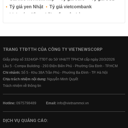
Tỷ giá yen Nhật
Tỷ giá vietcombank
Lịch cúp điện
Lãi suất ngân hàng
Lãi suất tiết kiệm
Lãi suất tiền gửi
Lãi suất ngân hàng Agribank
Lãi suất ngân hàng Sacombank
Lãi suất ngân hàng BIDV
TRANG TTĐTTH CỦA CÔNG TY VIETNEWSCORP
Lãi suất ngân hàng Vietinbank
Giấy phép số 3324/GP-TTĐT do Sở VH&TT TPHCM cấp ngày 20/3/2026
Lãi suất ngân hàng Vietcombank
Lầu 5 - Compa Building - 293 Điện Biên Phủ - Phường Gia Định - TP.HCM
Chi nhánh:
Số 5 - Khu 38A Trần Phú - Phường Ba Đình - TP. Hà Nội
Chịu trách nhiệm nội dung:
Nguyễn Minh Quyết
Trách nhiệm về thông tin
Hotline:
0975798489
Email:
info@vietnammoi.vn
DỊCH VỤ QUẢNG CÁO: