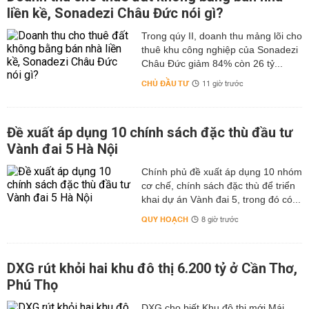
liền kề, Sonadezi Châu Đức nói gì?
Trong qúy II, doanh thu mảng lõi cho
thuê khu công nghiệp của Sonadezi
Châu Đức giảm 84% còn 26 tỷ...
CHỦ ĐẦU TƯ
11 giờ trước
Đề xuất áp dụng 10 chính sách đặc thù đầu tư
Vành đai 5 Hà Nội
Chính phủ đề xuất áp dụng 10 nhóm
cơ chế, chính sách đặc thù để triển
khai dự án Vành đai 5, trong đó có...
QUY HOẠCH
8 giờ trước
DXG rút khỏi hai khu đô thị 6.200 tỷ ở Cần Thơ,
Phú Thọ
DXG cho biết Khu đô thị mới Mái