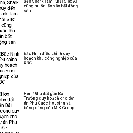
đến Shark Tam, Khải Silk: Ai
trong nền kinh tế còn
cũng muốn lấn sân bất động
'tắc nghẽn'
sản
Bắc Ninh điều chỉnh quy
hoạch khu công nghiệp của
KBC
Hơn 49ha đất gần Bãi
Trường quy hoạch cho dự
án Phú Quốc Housing và
bóng dáng của MIK Group