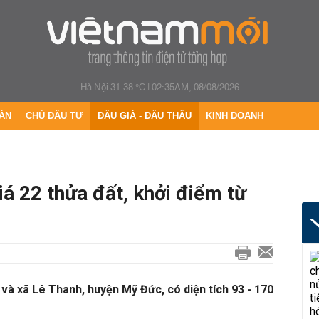
Hà Nội 31.38 °C
|
02:35AM, 08/08/2026
ÁN
CHỦ ĐẦU TƯ
ĐẤU GIÁ - ĐẤU THẦU
KINH DOANH
á 22 thửa đất, khởi điểm từ
 và xã Lê Thanh, huyện Mỹ Đức, có diện tích 93 - 170