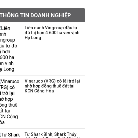
khoản
THÔNG TIN DOANH NGHIỆP
Quy hoạch 4 khu lấn
biển ở Phú Quốc
Liên danh Vingroup đầu tư
đô thị hơn 4.600 ha ven vịnh
Hạ Long
Một thương hiệu thời
trang Việt đóng cửa
sau 5 năm hoạt động,
thanh lý toàn bộ cửa
hàng
Vinaruco (VRG) có lãi trở lại
nhờ hợp đồng thuê đất tại
Dự án Sheraton Phú
KCN Cộng Hòa
Quốc bị buộc chấm dứt
hoạt động
Chuyên gia Phạm Xuân
Hoè chỉ ra 6 nguyên
Từ Shark Bình, Shark Thủy
nhân khiến dòng vốn