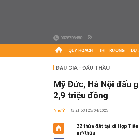
0975798489
QUY HOẠCH
THỊ TRƯỜNG
DỰ 
ĐẤU GIÁ - ĐẤU THẦU
Mỹ Đức, Hà Nội đấu gi
2,9 triệu đồng
Như Ý
21:53 | 25/04/2025
22 thửa đất tại xã Hợp Tiến
m²/thửa.