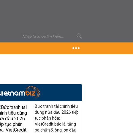
Bức tranh tài chính tiêu
dùng nửa đầu 2026 tiếp
tục phân hóa:
VietCredit báo lãi tăng
ba chữ số, ông lớn đầu