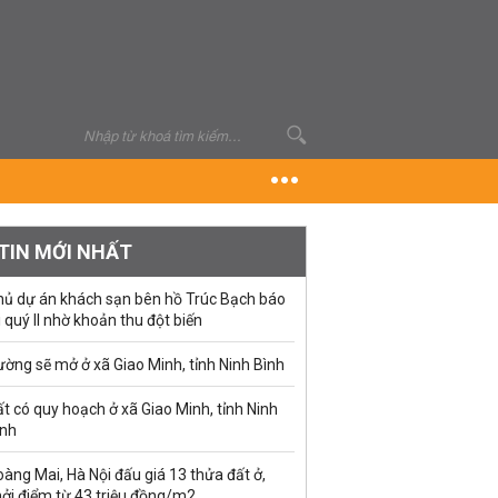
TIN MỚI NHẤT
hủ dự án khách sạn bên hồ Trúc Bạch báo
i quý II nhờ khoản thu đột biến
ờng sẽ mở ở xã Giao Minh, tỉnh Ninh Bình
t có quy hoạch ở xã Giao Minh, tỉnh Ninh
ình
àng Mai, Hà Nội đấu giá 13 thửa đất ở,
hởi điểm từ 43 triệu đồng/m2