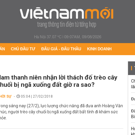
Hà Nội 37.07 °C
|
09:07AM, 09/08/2026
ÁN
CHỦ ĐẦU TƯ
ĐẤU GIÁ - ĐẤU THẦU
KINH DOANH
am thanh niên nhận lời thách đố trèo cây
C
huối bị ngã xuống đất giờ ra sao?
lã
HỜI SỰ
05:04 | 27/02/2018
Đư
rong sáng nay (27/2), lực lượng chức năng đã đưa anh Hoàng Văn
Đấ
húc, người trèo cây chuối bị ngã xuống đất bất tỉnh đi khám sức
B
hỏe.
Ho
k