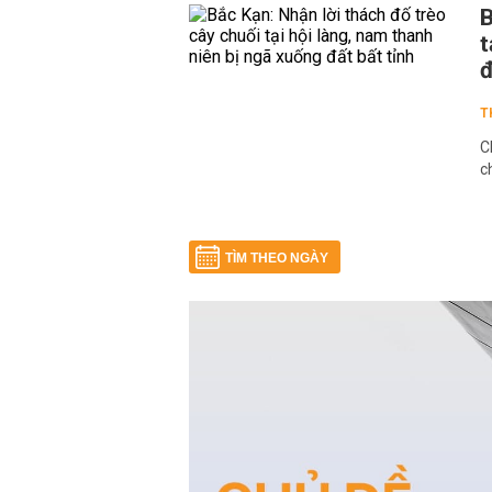
B
t
đ
T
C
c
TÌM THEO NGÀY