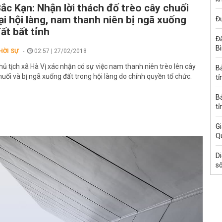
ắc Kạn: Nhận lời thách đố trèo cây chuối
ại hội làng, nam thanh niên bị ngã xuống
Đ
ất bất tỉnh
Đấ
B
HỜI SỰ
02:57 | 27/02/2018
hủ tịch xã Hà Vị xác nhận có sự việc nam thanh niên trèo lên cây
B
huối và bị ngã xuống đất trong hội làng do chính quyền tổ chức.
tỉ
B
tỉ
Gi
Q
Di
s