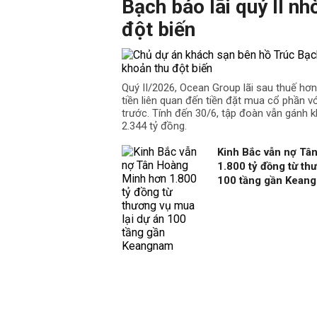
Bạch báo lãi quý II nh
đột biến
Quý II/2026, Ocean Group lãi sau thuế hơ
tiền liên quan đến tiền đặt mua cổ phần v
trước. Tính đến 30/6, tập đoàn vẫn gánh k
2.344 tỷ đồng.
Kinh Bắc vẫn nợ Tâ
1.800 tỷ đồng từ th
100 tầng gần Kean