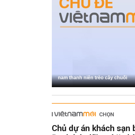
nam thanh niên trèo cây chuối
CHỌN
Chủ dự án khách sạn 