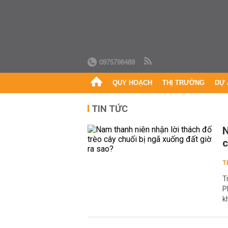
0975798489
QUY HOẠCH
THỊ TRƯỜNG
DỰ 
TIN TỨC
N
c
T
T
P
k