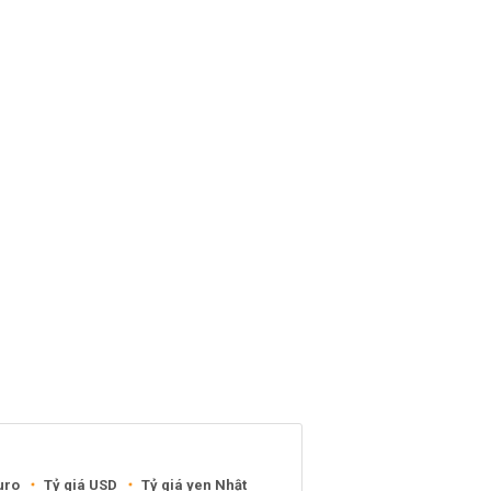
uro
Tỷ giá USD
Tỷ giá yen Nhật