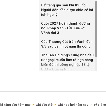
Đất tăng giá sau khi thu hồi:
Người dân cần được chia sẻ lợi
ích hợp lý
Cuối 2027 hoàn thành đường
nối Pháp Vân - Cầu Giẽ với
Vành đai 3
Cầu Thượng Cát trên Vành đai
3,5 sau gần một năm thi công
Thái An Holdings cùng nhà đầu
tư ngoại muốn làm tổ hợp cảng
biển đô thị công nghiệp 18 tỷ
USD ở Quảng Ninh
Bắc Ninh giao nhà đầu tư hai
dự án NOXH gần 2.000 tỷ đồng
iá xăng dầu hôm nay
Giá dầu thô
Giá heo hơi hôm nay
Tỷ giá e