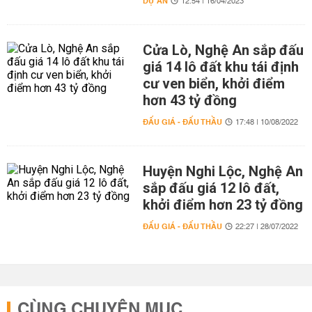
DỰ ÁN
12:54 | 16/04/2023
Cửa Lò, Nghệ An sắp đấu
giá 14 lô đất khu tái định
cư ven biển, khởi điểm
hơn 43 tỷ đồng
ĐẤU GIÁ - ĐẤU THẦU
17:48 | 10/08/2022
Huyện Nghi Lộc, Nghệ An
sắp đấu giá 12 lô đất,
khởi điểm hơn 23 tỷ đồng
ĐẤU GIÁ - ĐẤU THẦU
22:27 | 28/07/2022
CÙNG CHUYÊN MỤC