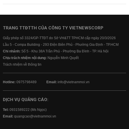
TRANG TTĐTTH CỦA CÔNG TY VIETNEWSCORP
Giấy phép số 3324/GP-TTĐT do Sở VH&TT TPHCM cấp ngày 20/3/2026
Lầu 5 - Compa Building - 293 Điện Biên Phủ - Phường Gia Định - TP.HCM
Chi nhánh:
Số 5 - Khu 38A Trần Phú - Phường Ba Đình - TP. Hà Nội
Chịu trách nhiệm nội dung:
Nguyễn Minh Quyết
Trách nhiệm về thông tin
Hotline:
0975798489
Email:
info@vietnammoi.vn
DỊCH VỤ QUẢNG CÁO:
Tel:
0931589222 (Ms Ngọc)
Email:
quangcao@vietnammoi.vn