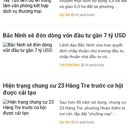
chuyển mục đích sử dụng 3,4 ha đất
và giao 0,3 ha đất tại phường...
DỰ ÁN
01 phút trước
Bắc Ninh sẽ đón dòng vốn đầu tư gần 7 tỷ USD
Lãnh đạo Bắc Ninh vừa trao quyết
định chấp thuận chủ trương đầu tư,
chấp thuận nhà đầu tư và...
THỊ TRƯỜNG
01 phút trước
Hiện trạng chung cư 23 Hàng Tre trước cơ hội
được cải tạo
Sau hơn 40 năm sử dụng, chung cư
23 Hàng Tre, phường Hoàn Kiếm bị
cơi nới, lắp đặt "chuồng cọp"...
DỰ ÁN
01 phút trước