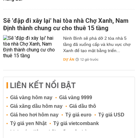
Sẽ 'đập đi xây lại' hai tòa nhà Chợ Xanh, Nam
Định thành chung cư cho thuê 15 tầng
Ninh Bình sẽ phá dỡ 2 tòa nhà 5
tầng đã xuống cấp và khu vực chợ
Xanh để tạo mặt bằng triển...
DỰ ÁN
12 giờ trước
LIÊN KẾT NỔI BẬT
Giá vàng hôm nay
Giá vàng 9999
Giá xăng dầu hôm nay
Giá dầu thô
Giá heo hơi hôm nay
Tỷ giá euro
Tỷ giá USD
Tỷ giá yen Nhật
Tỷ giá vietcombank
Lịch cúp điện
Lãi suất ngân hàng