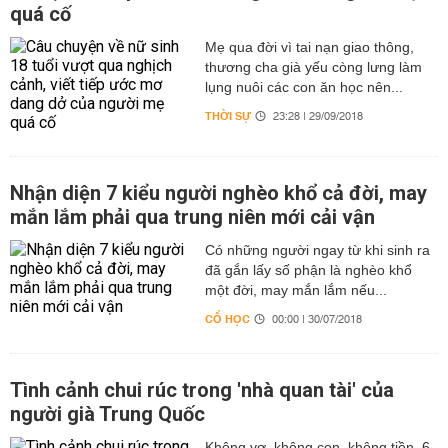
quá cố
Mẹ qua đời vì tai nạn giao thông,
thương cha già yếu còng lưng làm
lụng nuôi các con ăn học nên...
THỜI SỰ
23:28 | 29/09/2018
Nhận diện 7 kiểu người nghèo khổ cả đời, may
mắn lắm phải qua trung niên mới cải vận
Có những người ngay từ khi sinh ra
đã gắn lấy số phận là nghèo khổ
một đời, may mắn lắm nếu...
CỔ HỌC
00:00 | 30/07/2018
Tình cảnh chui rúc trong 'nhà quan tài' của
người già Trung Quốc
Không vợ, không con, không tiền, 6