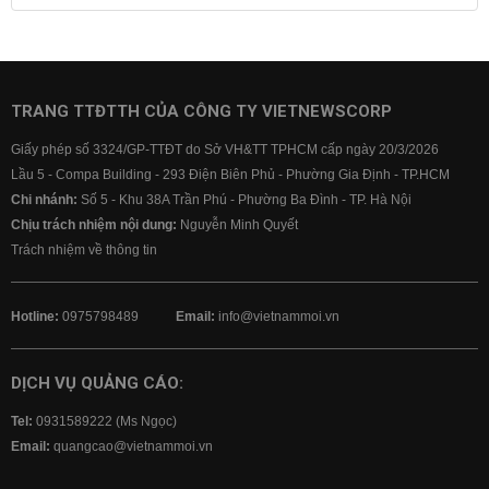
Lãi suất tiết kiệm
Lãi suất tiền gửi
Lãi suất ngân hàng Agribank
Lãi suất ngân hàng Sacombank
Lãi suất ngân hàng BIDV
TRANG TTĐTTH CỦA CÔNG TY VIETNEWSCORP
Lãi suất ngân hàng Vietinbank
Giấy phép số 3324/GP-TTĐT do Sở VH&TT TPHCM cấp ngày 20/3/2026
Lãi suất ngân hàng Vietcombank
Lầu 5 - Compa Building - 293 Điện Biên Phủ - Phường Gia Định - TP.HCM
Chi nhánh:
Số 5 - Khu 38A Trần Phú - Phường Ba Đình - TP. Hà Nội
Chịu trách nhiệm nội dung:
Nguyễn Minh Quyết
Trách nhiệm về thông tin
Hotline:
0975798489
Email:
info@vietnammoi.vn
DỊCH VỤ QUẢNG CÁO:
Tel:
0931589222 (Ms Ngọc)
Email:
quangcao@vietnammoi.vn