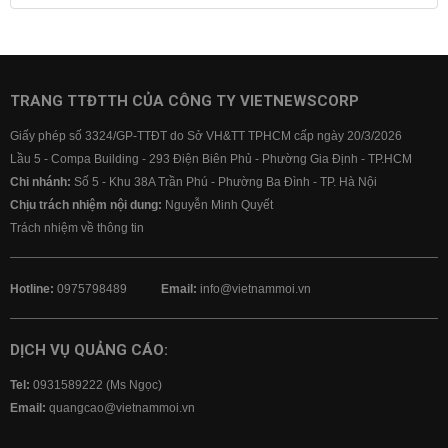
Lãi suất tiết kiệm
Lãi suất tiền gửi
Lãi suất ngân hàng Agribank
Lãi suất ngân hàng Sacombank
Lãi suất ngân hàng BIDV
TRANG TTĐTTH CỦA CÔNG TY VIETNEWSCORP
Lãi suất ngân hàng Vietinbank
Giấy phép số 3324/GP-TTĐT do Sở VH&TT TPHCM cấp ngày 20/3/2026
Lãi suất ngân hàng Vietcombank
Lầu 5 - Compa Building - 293 Điện Biên Phủ - Phường Gia Định - TP.HCM
Chi nhánh:
Số 5 - Khu 38A Trần Phú - Phường Ba Đình - TP. Hà Nội
Chịu trách nhiệm nội dung:
Nguyễn Minh Quyết
Trách nhiệm về thông tin
Hotline:
0975798489
Email:
info@vietnammoi.vn
DỊCH VỤ QUẢNG CÁO:
Tel:
0931589222 (Ms Ngọc)
Email:
quangcao@vietnammoi.vn