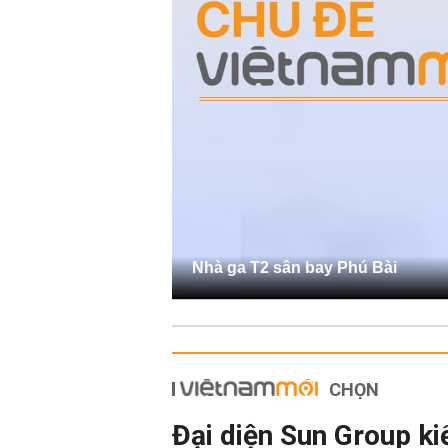
Nhà ga T2 sân bay Phú Bài
CHỌN
Đại diện Sun Group ki