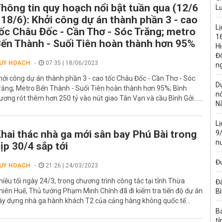
hông tin quy hoạch nổi bật tuần qua (12/6
L
 18/6): Khởi công dự án thành phần 3 - cao
Lị
ốc Châu Đốc - Cần Thơ - Sóc Trăng; metro
16
ến Thành - Suối Tiên hoàn thành hơn 95%
H
Đ
UY HOẠCH
07:35 | 18/06/2023
n
hởi công dự án thành phần 3 - cao tốc Châu Đốc - Cần Thơ - Sóc
Dự
răng; Metro Bến Thành - Suối Tiên hoàn thành hơn 95%; Bình
n
ương rót thêm hơn 250 tỷ vào nút giao Tân Vạn và cầu Bình Gởi......
N
L
hai thác nhà ga mới sân bay Phú Bài trong
9
n
ịp 30/4 sắp tới
Đư
UY HOẠCH
21:26 | 24/03/2023
hiều tối ngày 24/3, trong chương trình công tác tại tỉnh Thừa
Đấ
hiên Huế, Thủ tướng Phạm Minh Chính đã đi kiểm tra tiến độ dự án
B
ây dựng nhà ga hành khách T2 của cảng hàng không quốc tế...
B
tỉ