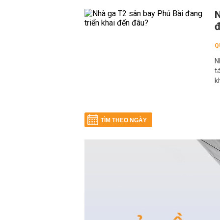
N
đ
Q
N
t
k
TÌM THEO NGÀY