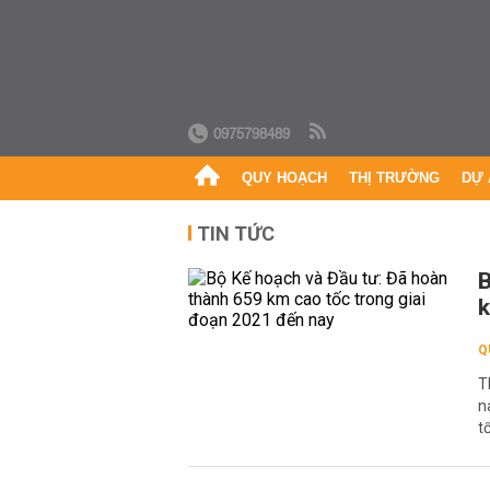
0975798489
QUY HOẠCH
THỊ TRƯỜNG
DỰ 
TIN TỨC
B
k
Q
T
n
t