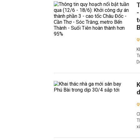
T
-
t
B
Q
K
T
D
K
d
Q
C
T
x