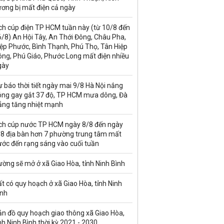
ương bị mất điện cả ngày
ch cúp điện TP HCM tuần này (từ 10/8 đến
/8) An Hội Tây, An Thới Đông, Châu Pha,
iệp Phước, Bình Thạnh, Phú Thọ, Tân Hiệp
ông, Phú Giáo, Phước Long mất điện nhiều
gày
 báo thời tiết ngày mai 9/8 Hà Nội nắng
óng gay gắt 37 độ, TP HCM mưa dông, Đà
ẵng tăng nhiệt mạnh
ịch cúp nước TP HCM ngày 8/8 đến ngày
/8 địa bàn hơn 7 phường trung tâm mất
ước đến rạng sáng vào cuối tuần
ờng sẽ mở ở xã Giao Hòa, tỉnh Ninh Bình
t có quy hoạch ở xã Giao Hòa, tỉnh Ninh
ình
ản đồ quy hoạch giao thông xã Giao Hòa,
nh Ninh Bình thời kỳ 2021 - 2030