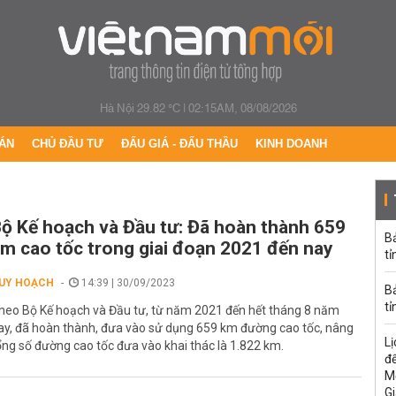
Hà Nội 29.82 °C
|
02:15AM, 08/08/2026
ÁN
CHỦ ĐẦU TƯ
ĐẤU GIÁ - ĐẤU THẦU
KINH DOANH
ộ Kế hoạch và Đầu tư: Đã hoàn thành 659
B
m cao tốc trong giai đoạn 2021 đến nay
tỉ
UY HOẠCH
14:39 | 30/09/2023
B
tỉ
heo Bộ Kế hoạch và Đầu tư, từ năm 2021 đến hết tháng 8 năm
ay, đã hoàn thành, đưa vào sử dụng 659 km đường cao tốc, nâng
Lị
ổng số đường cao tốc đưa vào khai thác là 1.822 km.
đế
M
Gi