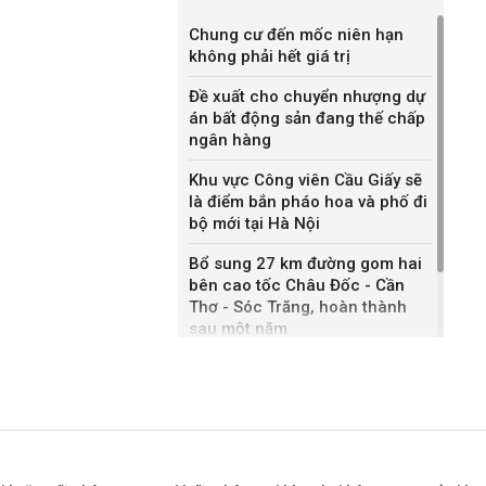
Chung cư đến mốc niên hạn
không phải hết giá trị
Đề xuất cho chuyển nhượng dự
án bất động sản đang thế chấp
ngân hàng
Khu vực Công viên Cầu Giấy sẽ
là điểm bắn pháo hoa và phố đi
bộ mới tại Hà Nội
Bổ sung 27 km đường gom hai
bên cao tốc Châu Đốc - Cần
Thơ - Sóc Trăng, hoàn thành
sau một năm
Khánh Hòa đề xuất làm khu đô
thị hỗn hợp hơn 49.000 tỷ đồng