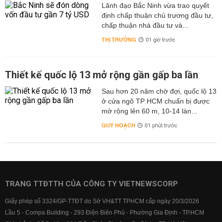
Lãnh đạo Bắc Ninh vừa trao quyết
định chấp thuận chủ trương đầu tư,
chấp thuận nhà đầu tư và...
THỊ TRƯỜNG
01 giờ trước
Thiết kế quốc lộ 13 mở rộng gần gấp ba lần
Sau hơn 20 năm chờ đợi, quốc lộ 13
ở cửa ngõ TP HCM chuẩn bị được
mở rộng lên 60 m, 10-14 làn...
QUY HOẠCH
01 phút trước
TRANG TTĐTTH CỦA CÔNG TY VIETNEWSCORP
Giấy phép số 3324/GP-TTĐT do Sở VH&TT TPHCM cấp ngày 20/3/2026
Lầu 5 - Compa Building - 293 Điện Biên Phủ - Phường Gia Định - TP.HCM