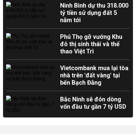
Ninh Bình dự thu 318.000
tỷ tiền sử dụng đất 5
năm tới
Phú Thọ gỡ vướng Khu
đô thị sinh thái và thể
thao Việt Trì
Vietcombank mua lại tòa
nhà trên 'đất vàng' tại
bến Bạch Đằng
Bắc Ninh sẽ đón dòng
vốn đầu tư gần 7 tỷ USD