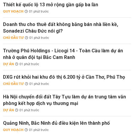
Thiết kế quốc lộ 13 mở rộng gần gấp ba lần
QUY HOẠCH
01 phút trước
Doanh thu cho thuê đất không bằng bán nhà liền kề,
Sonadezi Châu Đức nói gì?
CHỦ ĐẦU TƯ
01 phút trước
Trường Phú Holdings - Licogi 14 - Toàn Cầu làm dự án
nhà ở quân đội tại Bắc Cam Ranh
DỰ ÁN
01 phút trước
DXG rút khỏi hai khu đô thị 6.200 tỷ ở Cần Thơ, Phú Thọ
CHỦ ĐẦU TƯ
01 phút trước
Hà Nội chuyển đổi đất Tây Tựu làm dự án trung tâm văn
phòng kết hợp dịch vụ thương mại
DỰ ÁN
01 phút trước
Quảng Ninh, Bắc Ninh đủ điều kiện lên thành phố
QUY HOẠCH
01 phút trước