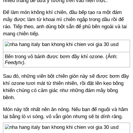
nhiều tháng để đưa ý tưởng trên vào hiện thực.
Để làm món không khí chiên, đầu bếp tạo ra một đám
mây được làm từ khoai mì chiên ngập trong dầu rồi để
ráo. Tiếp theo, anh dùng bột sắn để phủ bên ngoài và lại
mang chiên tiếp.
Bên trong vỏ bánh được bơm đầy khí ozone. (Ảnh:
Feedytv).
Sau đó, những viên bột chiên giòn này sẽ được bơm đầy
khí ozone tươi mát từ thiên nhiên, rồi đặt lên kẹo bông
khiến chúng có cảm giác như những đám mây bồng
bềnh.
Món này tốt nhất nên ăn nóng. Nếu bạn để nguội và hâm
lại bằng lò vi sóng, vỏ vẫn giòn nhưng sẽ bị dính răng.