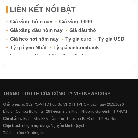
LIÊN KẾT NỔI BẬT
Giá vàng hôm nay
Giá vàng 9999
Giá xăng dầu hôm nay
Giá dầu thô
Giá heo hơi hôm nay
Tỷ giá euro
Tỷ giá USD
Tỷ giá yen Nhật
Tỷ giá vietcombank
Lịch cúp điện
Lãi suất ngân hàng
Lãi suất tiết kiệm
Lãi suất tiền gửi
Lãi suất ngân hàng Agribank
Lãi suất ngân hàng Sacombank
Lãi suất ngân hàng BIDV
TRANG TTĐTTH CỦA CÔNG TY VIETNEWSCORP
Lãi suất ngân hàng Vietinbank
Giấy phép số 3324/GP-TTĐT do Sở VH&TT TPHCM cấp ngày 20/3/2026
Lãi suất ngân hàng Vietcombank
Lầu 5 - Compa Building - 293 Điện Biên Phủ - Phường Gia Định - TP.HCM
Chi nhánh:
Số 5 - Khu 38A Trần Phú - Phường Ba Đình - TP. Hà Nội
Chịu trách nhiệm nội dung:
Nguyễn Minh Quyết
Trách nhiệm về thông tin