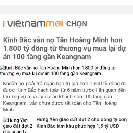
CHỌN
Kinh Bắc vẫn nợ Tân Hoàng Minh hơn
1.800 tỷ đồng từ thương vụ mua lại dự
án 100 tầng gần Keangnam
được Kinh Bắc hạch toán từ 6 năm trước liên quan đến
thương vụ mua lại dự án khách sạn 100 tầng gần
Keangnam, vẫn chưa được tất toán cho Tân Hoàng
Hưng Yên giao đất đợt 2 cho công ty con
Kinh Bắc làm khu phức hợp 1,5 tỷ USD