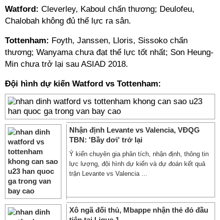
Watford:
Cleverley, Kaboul chấn thương; Deulofeu,
Chalobah không đủ thể lực ra sân.
Tottenham:
Foyth, Janssen, Lloris, Sissoko chấn
thương; Wanyama chưa đạt thể lực tốt nhất; Son Heung-
Min chưa trở lại sau ASIAD 2018.
Đội hình dự kiến Watford vs Tottenham:
Nhận định Levante vs Valencia, VĐQG
TBN: 'Bầy dơi' trở lại
Ý kiến chuyên gia phân tích, nhận định, thông tin
lực lượng, đội hình dự kiến và dự đoán kết quả
trận Levante vs Valencia ...
Xô ngã đối thủ, Mbappe nhận thẻ đỏ đầu
tiên tại Ligue 1