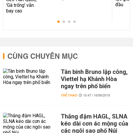
CÙNG CHUYÊN MỤC
Tân binh Bruno lập công,
Viettel hạ Khánh Hòa
ngay trên phố biển
THỂ THAO
15:47 | 16/06/2019
Thắng đậm HAGL, SLNA
kéo dài cơn ác mộng của
các ngôi sao phố Núi