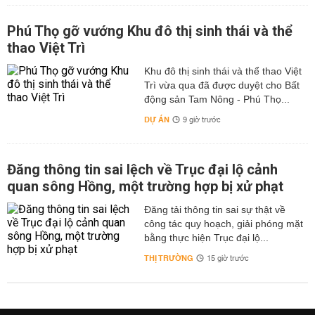
Phú Thọ gỡ vướng Khu đô thị sinh thái và thể
thao Việt Trì
Khu đô thị sinh thái và thể thao Việt
Trì vừa qua đã được duyệt cho Bất
động sản Tam Nông - Phú Thọ...
DỰ ÁN
9 giờ trước
Đăng thông tin sai lệch về Trục đại lộ cảnh
quan sông Hồng, một trường hợp bị xử phạt
Đăng tải thông tin sai sự thật về
công tác quy hoạch, giải phóng mặt
bằng thực hiện Trục đại lộ...
THỊ TRƯỜNG
15 giờ trước