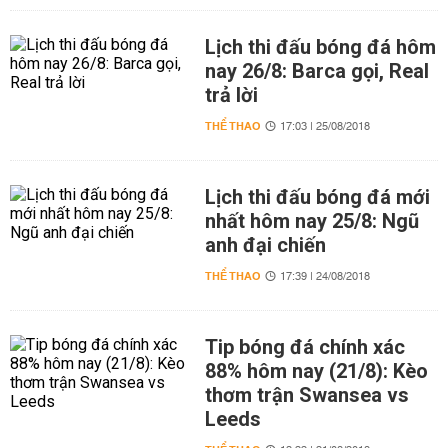
Lịch thi đấu bóng đá hôm
nay 26/8: Barca gọi, Real
trả lời
THỂ THAO
17:03 | 25/08/2018
Lịch thi đấu bóng đá mới
nhất hôm nay 25/8: Ngũ
anh đại chiến
THỂ THAO
17:39 | 24/08/2018
Tip bóng đá chính xác
88% hôm nay (21/8): Kèo
thơm trận Swansea vs
Leeds