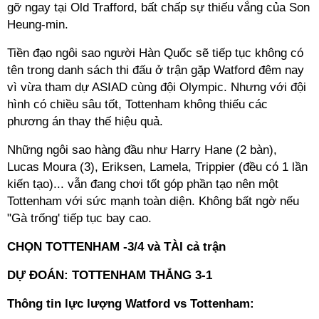
gỡ ngay tại Old Trafford, bất chấp sự thiếu vắng của Son
Heung-min.
Tiền đạo ngôi sao người Hàn Quốc sẽ tiếp tục không có
tên trong danh sách thi đấu ở trận gặp Watford đêm nay
vì vừa tham dự ASIAD cùng đội Olympic. Nhưng với đội
hình có chiều sâu tốt, Tottenham không thiếu các
phương án thay thế hiệu quả.
Những ngôi sao hàng đầu như Harry Hane (2 bàn),
Lucas Moura (3), Eriksen, Lamela, Trippier (đều có 1 lần
kiến tạo)... vẫn đang chơi tốt góp phần tạo nên một
Tottenham với sức mạnh toàn diện. Không bất ngờ nếu
"Gà trống' tiếp tục bay cao.
CHỌN TOTTENHAM -3/4 và TÀI cả trận
DỰ ĐOÁN: TOTTENHAM THẮNG 3-1
Thông tin lực lượng Watford vs Tottenham: