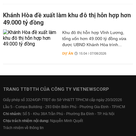
Khánh Hòa đề xuất làm khu đô thị hỗn hợp hơn
49.000 tỷ đồng
Khu đô thị hỗn hợp Vĩnh Lương,
tổng vốn hơn 49.000 tỷ đồng vừa
được UBND Khánh Hòa trình...
DỰ ÁN
15:04 | 07/08/2026
TRANG TTĐTTH CỦA CÔNG TY VIETNEWSCORP
Giấy phép số 3324/GP-TTĐT do Sở VH&TT TPHCM cấp ngày 20/3/2026
Lầu 5 - Compa Building - 293 Điện Biên Phủ - Phường Gia Định - TP.HCM
Chi nhánh:
Số 5 - Khu 38A Trần Phú - Phường Ba Đình - TP. Hà Nội
Chịu trách nhiệm nội dung:
Nguyễn Minh Quyết
Trách nhiệm về thông tin