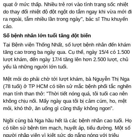
quạt ở mức thấp. Nhiều trẻ rơi vào tình trạng sốc nhiệt
do thay đổi nhiệt độ đột ngột do tắm ngay khi vừa mới đi
ra ngoài, tắm nhiều lần trong ngày", bác sĩ Thu khuyến
cáo.
Số bệnh nhân lớn tuổi tăng đột biến
Tại Bệnh viện Thống Nhất, số lượt bệnh nhân đến khám
tăng cao trong ba ngày qua. Cụ thể, ngày 15/4 có 1.500
lượt khám, đến ngày 17/4 tăng lên hơn 2.500 lượt, chủ
yếu là những người lớn tuổi.
Mệt mỏi do phải chờ tới lượt khám, bà Nguyễn Thị Nga
(78 tuổi) ở TP HCM có tiền sử mắc bệnh phổi tắc nghẽn
mạn tính than thở: "Thời tiết nóng quá, tôi tuổi cao nên
không chịu nổi. Mấy ngày qua tôi bị cảm cúm, ho, mệt
mỏi, khó thở, ăn uống gì cũng thấy không ngon".
Ngồi cùng bà Nga hầu hết là các bệnh nhân cao tuổi. Họ
có tiền sử bệnh tim mạch, huyết áp, tiểu đường. Một số
người nhập viện vì kiệt sức do nắng nóng với triệu