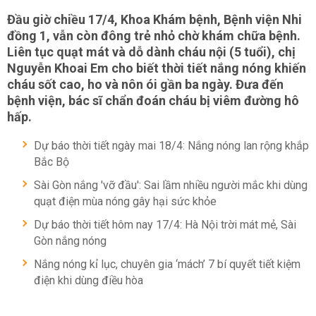
Đầu giờ chiều 17/4, Khoa Khám bệnh, Bệnh viện Nhi
đồng 1, vẫn còn đông trẻ nhỏ chờ khám chữa bệnh.
Liên tục quạt mát và dỗ dành cháu nội (5 tuổi), chị
Nguyễn Khoai Em cho biết thời tiết nắng nóng khiến
cháu sốt cao, ho và nôn ói gần ba ngày. Đưa đến
bệnh viện, bác sĩ chẩn đoán cháu bị viêm đường hô
hấp.
Dự báo thời tiết ngày mai 18/4: Nắng nóng lan rộng khắp
Bắc Bộ
Sài Gòn nắng 'vỡ đầu': Sai lầm nhiều người mắc khi dùng
quạt điện mùa nóng gây hại sức khỏe
Dự báo thời tiết hôm nay 17/4: Hà Nội trời mát mẻ, Sài
Gòn nắng nóng
Nắng nóng kỉ lục, chuyên gia ‘mách’ 7 bí quyết tiết kiệm
điện khi dùng điều hòa