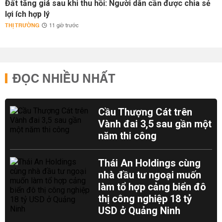
Đất tăng giá sau khi thu hồi: Người dân cần được chia sẻ
lợi ích hợp lý
THỊ TRƯỜNG
11 giờ trước
ĐỌC NHIỀU NHẤT
Cầu Thượng Cát trên
Vành đai 3,5 sau gần một
năm thi công
Thái An Holdings cùng
nhà đầu tư ngoại muốn
làm tổ hợp cảng biển đô
thị công nghiệp 18 tỷ
USD ở Quảng Ninh