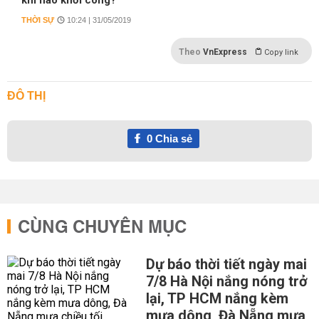
khi nào khởi công?
THỜI SỰ
10:24 | 31/05/2019
Theo
VnExpress
Copy link
ĐÔ THỊ
0
Chia sẻ
CÙNG CHUYÊN MỤC
Dự báo thời tiết ngày mai
7/8 Hà Nội nắng nóng trở
lại, TP HCM nắng kèm
mưa dông, Đà Nẵng mưa