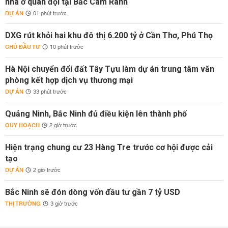
nhà ở quân đội tại Bắc Cam Ranh
DỰ ÁN
01 phút trước
DXG rút khỏi hai khu đô thị 6.200 tỷ ở Cần Thơ, Phú Thọ
CHỦ ĐẦU TƯ
10 phút trước
Hà Nội chuyển đổi đất Tây Tựu làm dự án trung tâm văn
phòng kết hợp dịch vụ thương mại
DỰ ÁN
33 phút trước
Quảng Ninh, Bắc Ninh đủ điều kiện lên thành phố
QUY HOẠCH
2 giờ trước
Hiện trạng chung cư 23 Hàng Tre trước cơ hội được cải
tạo
DỰ ÁN
2 giờ trước
Bắc Ninh sẽ đón dòng vốn đầu tư gần 7 tỷ USD
THỊ TRƯỜNG
3 giờ trước