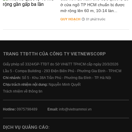
ở cửa ngõ TP HCM chuẩn bị được
mở rộng lên 60 m, 10-14 làn...
QUY HOẠCH
01 phút trước
TRANG TTĐTTH CỦA CÔNG TY VIETNEWSCORP
Giấy phép số 3324/GP-TTĐT do Sở VH&TT TPHCM cấp ngày 20/3/2026
Lầu 5 - Compa Building - 293 Điện Biên Phủ - Phường Gia Định - TP.HCM
Chi nhánh:
Số 5 - Khu 38A Trần Phú - Phường Ba Đình - TP. Hà Nội
Chịu trách nhiệm nội dung:
Nguyễn Minh Quyết
Trách nhiệm về thông tin
Hotline:
0975798489
Email:
info@vietnammoi.vn
DỊCH VỤ QUẢNG CÁO: