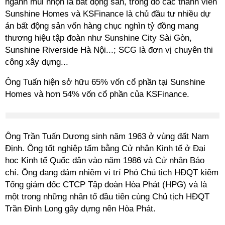
ngành mũi nhọn là bất động sản, trong đó các thành viên
Sunshine Homes và KSFinance là chủ đầu tư nhiều dự
án bất động sản vốn hàng chục nghìn tỷ đồng mang
thương hiệu tập đoàn như Sunshine City Sài Gòn,
Sunshine Riverside Hà Nội...; SCG là đơn vị chuyên thi
công xây dựng...
Ông Tuấn hiện sở hữu 65% vốn cổ phần tại Sunshine
Homes và hơn 54% vốn cổ phần của KSFinance.
Ông Trần Tuấn Dương sinh năm 1963 ở vùng đất Nam
Định. Ông tốt nghiệp tấm bằng Cử nhân Kinh tế ở Đại
học Kinh tế Quốc dân vào năm 1986 và Cử nhân Báo
chí. Ông đang đảm nhiệm vị trí Phó Chủ tịch HĐQT kiêm
Tổng giám đốc CTCP Tập đoàn Hòa Phát (HPG) và là
một trong những nhân tố đầu tiên cùng Chủ tịch HĐQT
Trần Đình Long gây dựng nên Hòa Phát.