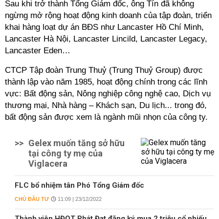
Sau khi trở thành Tổng Giám đốc, ông Tín đã không
ngừng mở rộng hoạt động kinh doanh của tập đoàn, triển
khai hàng loạt dự án BĐS như Lancaster Hồ Chí Minh,
Lancaster Hà Nội, Lancaster Lincild, Lancaster Legacy,
Lancaster Eden…
CTCP Tập đoàn Trung Thuỷ (Trung Thuỷ Group) được
thành lập vào năm 1985, hoạt động chính trong các lĩnh
vực: Bất động sản, Nông nghiệp công nghệ cao, Dịch vụ
thương mại, Nhà hàng – Khách sạn, Du lịch... trong đó,
bất động sản được xem là ngành mũi nhọn của công ty.
>>
Gelex muốn tăng sở hữu
tại công ty mẹ của
Viglacera
FLC bổ nhiệm tân Phó Tổng Giám đốc
CHỦ ĐẦU TƯ
11:09 | 23/12/2022
Thành viên HĐQT Phát Đạt đăng ký mua 2 triệu cổ phiếu