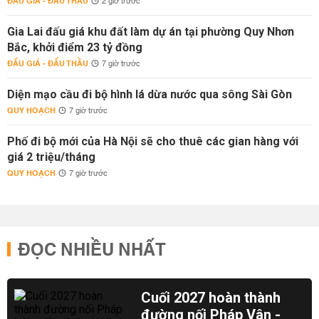
ĐẤU GIÁ - ĐẤU THẦU
2 giờ trước
Gia Lai đấu giá khu đất làm dự án tại phường Quy Nhơn
Bắc, khởi điểm 23 tỷ đồng
ĐẤU GIÁ - ĐẤU THẦU
7 giờ trước
Diện mạo cầu đi bộ hình lá dừa nước qua sông Sài Gòn
QUY HOẠCH
7 giờ trước
Phố đi bộ mới của Hà Nội sẽ cho thuê các gian hàng với
giá 2 triệu/tháng
QUY HOẠCH
7 giờ trước
ĐỌC NHIỀU NHẤT
Cuối 2027 hoàn thành
đường nối Pháp Vân -