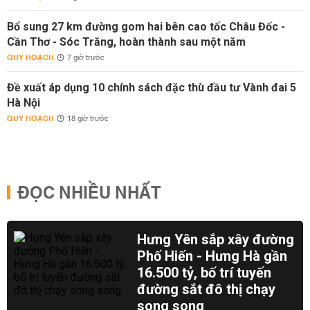
Bổ sung 27 km đường gom hai bên cao tốc Châu Đốc -
Cần Thơ - Sóc Trăng, hoàn thành sau một năm
QUY HOẠCH
7 giờ trước
Đề xuất áp dụng 10 chính sách đặc thù đầu tư Vành đai 5
Hà Nội
QUY HOẠCH
18 giờ trước
ĐỌC NHIỀU NHẤT
Hưng Yên sắp xây đường
Phố Hiến - Hưng Hà gần
16.500 tỷ, bố trí tuyến
đường sắt đô thị chạy
song song