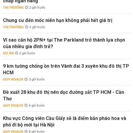
chấp ngân hàng
THỊ TRƯỜNG
2 giờ trước
Chung cư đến mốc niên hạn không phải hết giá trị
THỊ TRƯỜNG
2 giờ trước
Vì sao căn hộ 2PN+ tại The Parkland trở thành lựa chọn
của nhiều gia đình trẻ?
DỰ ÁN
2 giờ trước
9 km tường chống ồn trên Vành đai 3 xuyên khu đô thị TP
HCM
QUY HOẠCH
3 giờ trước
Đề xuất 28 khu đô thị nén dọc đường sắt TP HCM - Cần
Thơ
QUY HOẠCH
4 giờ trước
Khu vực Công viên Cầu Giấy sẽ là điểm bắn pháo hoa và
phố đi bộ mới tại Hà Nội
QUY HOẠCH
6 giờ trước