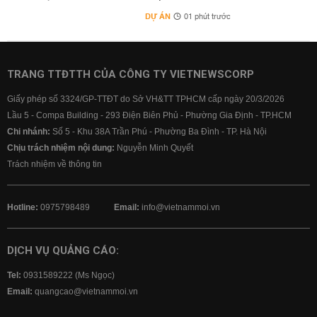
DỰ ÁN
01 phút trước
TRANG TTĐTTH CỦA CÔNG TY VIETNEWSCORP
Giấy phép số 3324/GP-TTĐT do Sở VH&TT TPHCM cấp ngày 20/3/2026
Lầu 5 - Compa Building - 293 Điện Biên Phủ - Phường Gia Định - TP.HCM
Chi nhánh:
Số 5 - Khu 38A Trần Phú - Phường Ba Đình - TP. Hà Nội
Chịu trách nhiệm nội dung:
Nguyễn Minh Quyết
Trách nhiệm về thông tin
Hotline:
0975798489
Email:
info@vietnammoi.vn
DỊCH VỤ QUẢNG CÁO:
Tel:
0931589222 (Ms Ngọc)
Email:
quangcao@vietnammoi.vn