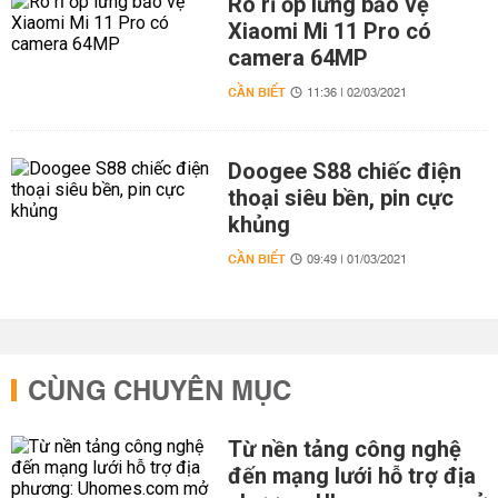
Rò rỉ ốp lưng bảo vệ
Xiaomi Mi 11 Pro có
camera 64MP
CẦN BIẾT
11:36 | 02/03/2021
Doogee S88 chiếc điện
thoại siêu bền, pin cực
khủng
CẦN BIẾT
09:49 | 01/03/2021
CÙNG CHUYÊN MỤC
Từ nền tảng công nghệ
đến mạng lưới hỗ trợ địa