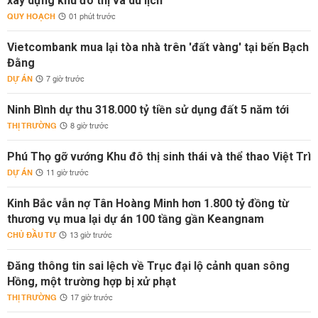
xây dựng khu đô thị và du lịch
QUY HOẠCH
01 phút trước
Vietcombank mua lại tòa nhà trên 'đất vàng' tại bến Bạch
Đằng
DỰ ÁN
7 giờ trước
Ninh Bình dự thu 318.000 tỷ tiền sử dụng đất 5 năm tới
THỊ TRƯỜNG
8 giờ trước
Phú Thọ gỡ vướng Khu đô thị sinh thái và thể thao Việt Trì
DỰ ÁN
11 giờ trước
Kinh Bắc vẫn nợ Tân Hoàng Minh hơn 1.800 tỷ đồng từ
thương vụ mua lại dự án 100 tầng gần Keangnam
CHỦ ĐẦU TƯ
13 giờ trước
Đăng thông tin sai lệch về Trục đại lộ cảnh quan sông
Hồng, một trường hợp bị xử phạt
THỊ TRƯỜNG
17 giờ trước