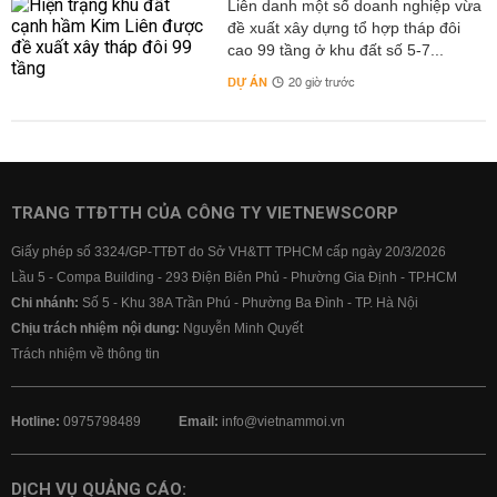
Liên danh một số doanh nghiệp vừa
đề xuất xây dựng tổ hợp tháp đôi
cao 99 tầng ở khu đất số 5-7...
DỰ ÁN
20 giờ trước
TRANG TTĐTTH CỦA CÔNG TY VIETNEWSCORP
Giấy phép số 3324/GP-TTĐT do Sở VH&TT TPHCM cấp ngày 20/3/2026
Lầu 5 - Compa Building - 293 Điện Biên Phủ - Phường Gia Định - TP.HCM
Chi nhánh:
Số 5 - Khu 38A Trần Phú - Phường Ba Đình - TP. Hà Nội
Chịu trách nhiệm nội dung:
Nguyễn Minh Quyết
Trách nhiệm về thông tin
Hotline:
0975798489
Email:
info@vietnammoi.vn
DỊCH VỤ QUẢNG CÁO: