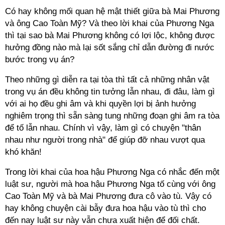
Có hay không mối quan hệ mật thiết giữa bà Mai Phương
và ông Cao Toàn Mỹ? Và theo lời khai của Phương Nga
thì tại sao bà Mai Phương không có lợi lộc, không được
hưởng đồng nào mà lại sốt sắng chỉ dẫn đường đi nước
bước trong vụ án?
Theo những gì diễn ra tại tòa thì tất cả những nhân vật
trong vụ án đều không tin tưởng lẫn nhau, đi đâu, làm gì
với ai họ đều ghi âm và khi quyền lợi bị ảnh hưởng
nghiêm trọng thì sẵn sàng tung những đoạn ghi âm ra tòa
để tố lẫn nhau. Chính vì vậy, làm gì có chuyện "thân
nhau như người trong nhà" để giúp đỡ nhau vượt qua
khó khăn!
Trong lời khai của hoa hậu Phương Nga có nhắc đến một
luật sư, người mà hoa hậu Phương Nga tố cùng với ông
Cao Toàn Mỹ và bà Mai Phương đưa cô vào tù. Vậy có
hay không chuyện cài bẫy đưa hoa hậu vào tù thì cho
đến nay luật sư này vẫn chưa xuất hiện để đối chất.