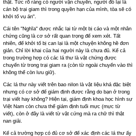
thật. Tức rõ ràng có người vận chuyển, người đó lại là
cán bộ trại giam thì trong quyền hạn của mình, tòa sẽ có
khởi tố vụ án".
Cái tên "Nghĩa" được nhắc lại từ một bị cáo và một nhân
chứng cũng là cơ sở rất quan trọng để xem xét. Tất
nhiên, để khởi tố bị can lại là một chuyện không hề đơn
giản. Chỉ lời khai của hai người này là chưa đủ. Kể cả
trong trường hợp có các lá thư là vật chứng được
chuyển từ trong trại giam ra (còn từ ngoài chuyển vào thì
không thể còn lưu giữ).
Các lá thư này viết trên bao nilon là vật liệu khá đặc biệt
nhưng có cơ sở để giám định được rằng do bạn ở trong
trại viết hay không? Hiện tại, giám định khoa học hình sự
Việt Nam còn chưa thể giám định tuổi mực (mực từ
viết), còn ở đây là viết từ vật cứng mà ra chữ thì thật
nan giải.
Kể cả trường hợp có đủ cơ sở để xác định các lá thư ấy