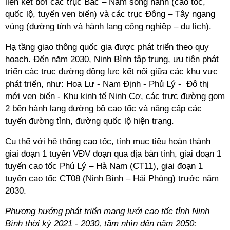
liên kết bởi các trục Bắc – Nam song hành (cao tốc,
quốc lộ, tuyến ven biển) và các trục Đông – Tây ngang
vùng (đường tỉnh và hành lang công nghiệp – du lịch).
Hạ tầng giao thông quốc gia được phát triển theo quy
hoạch. Đến năm 2030, Ninh Bình tập trung, ưu tiên phát
triển các trục đường động lực kết nối giữa các khu vực
phát triển, như: Hoa Lư - Nam Định - Phủ Lý - Đô thị
mới ven biển - Khu kinh tế Ninh Cơ, các trực đường gom
2 bên hành lang đường bộ cao tốc và nâng cấp các
tuyến đường tỉnh, đường quốc lộ hiện trạng.
Cụ thể với hệ thống cao tốc, tỉnh mục tiêu hoàn thành
giai đoạn 1 tuyến VĐV đoạn qua địa bàn tỉnh, giai đoạn 1
tuyến cao tốc Phú Lý – Hà Nam (CT11), giai đoạn 1
tuyến cao tốc CT08 (Ninh Bình – Hải Phòng) trước năm
2030.
Phương hướng phát triển mạng lưới cao tốc tỉnh Ninh
Bình thời kỳ 2021 - 2030, tầm nhìn đến năm 2050: