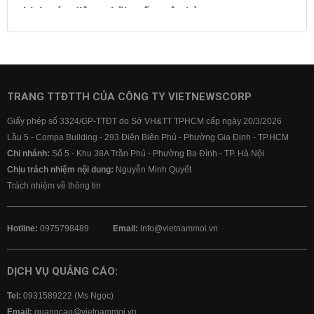
Lịch cúp điện
Lãi suất ngân hàng
Lãi suất tiết kiệm
Lãi suất tiền gửi
Lãi suất ngân hàng Agribank
Lãi suất ngân hàng Sacombank
Lãi suất ngân hàng BIDV
TRANG TTĐTTH CỦA CÔNG TY VIETNEWSCORP
Lãi suất ngân hàng Vietinbank
Giấy phép số 3324/GP-TTĐT do Sở VH&TT TPHCM cấp ngày 20/3/2026
Lãi suất ngân hàng Vietcombank
Lầu 5 - Compa Building - 293 Điện Biên Phủ - Phường Gia Định - TP.HCM
Chi nhánh:
Số 5 - Khu 38A Trần Phú - Phường Ba Đình - TP. Hà Nội
Chịu trách nhiệm nội dung:
Nguyễn Minh Quyết
Trách nhiệm về thông tin
Hotline:
0975798489
Email:
info@vietnammoi.vn
DỊCH VỤ QUẢNG CÁO:
Tel:
0931589222 (Ms Ngọc)
Email:
quangcao@vietnammoi.vn