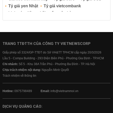
Tỷ giá yen Nhật
Tỷ giá vietcombank
Lịch cúp điện
Lãi suất ngân hàng
Lãi suất tiết kiệm
Lãi suất tiền gửi
Lãi suất ngân hàng Agribank
Lãi suất ngân hàng Sacombank
Lãi suất ngân hàng BIDV
TRANG TTĐTTH CỦA CÔNG TY VIETNEWSCORP
Lãi suất ngân hàng Vietinbank
Giấy phép số 3324/GP-TTĐT do Sở VH&TT TPHCM cấp ngày 20/3/2026
Lãi suất ngân hàng Vietcombank
Lầu 5 - Compa Building - 293 Điện Biên Phủ - Phường Gia Định - TP.HCM
Chi nhánh:
Số 5 - Khu 38A Trần Phú - Phường Ba Đình - TP. Hà Nội
Chịu trách nhiệm nội dung:
Nguyễn Minh Quyết
Trách nhiệm về thông tin
Hotline:
0975798489
Email:
info@vietnammoi.vn
DỊCH VỤ QUẢNG CÁO: