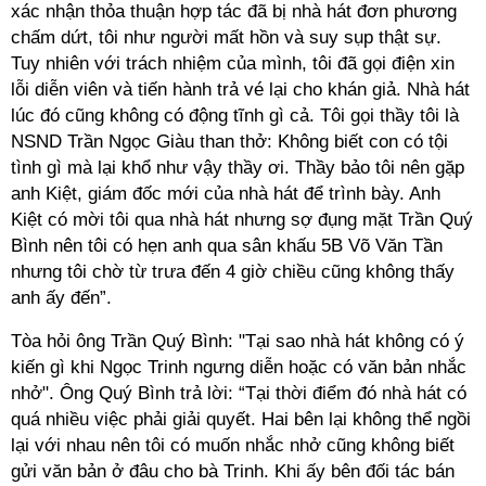
xác nhận thỏa thuận hợp tác đã bị nhà hát đơn phương
chấm dứt, tôi như người mất hồn và suy sụp thật sự.
Tuy nhiên với trách nhiệm của mình, tôi đã gọi điện xin
lỗi diễn viên và tiến hành trả vé lại cho khán giả. Nhà hát
lúc đó cũng không có động tĩnh gì cả. Tôi gọi thầy tôi là
NSND Trần Ngọc Giàu than thở: Không biết con có tội
tình gì mà lại khổ như vậy thầy ơi. Thầy bảo tôi nên gặp
anh Kiệt, giám đốc mới của nhà hát để trình bày. Anh
Kiệt có mời tôi qua nhà hát nhưng sợ đụng mặt Trần Quý
Bình nên tôi có hẹn anh qua sân khấu 5B Võ Văn Tần
nhưng tôi chờ từ trưa đến 4 giờ chiều cũng không thấy
anh ấy đến”.
Tòa hỏi ông Trần Quý Bình: "Tại sao nhà hát không có ý
kiến gì khi Ngọc Trinh ngưng diễn hoặc có văn bản nhắc
nhở". Ông Quý Bình trả lời: “Tại thời điểm đó nhà hát có
quá nhiều việc phải giải quyết. Hai bên lại không thể ngồi
lại với nhau nên tôi có muốn nhắc nhở cũng không biết
gửi văn bản ở đâu cho bà Trinh. Khi ấy bên đối tác bán