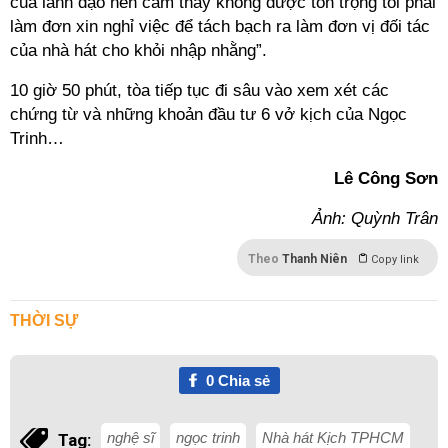
của lãnh đạo nên cảm thấy không được tôn trọng tôi phải
làm đơn xin nghỉ việc để tách bạch ra làm đơn vị đối tác
của nhà hát cho khỏi nhập nhằng”.
10 giờ 50 phút, tòa tiếp tục đi sâu vào xem xét các
chứng từ và những khoản đầu tư 6 vở kịch của Ngọc
Trinh…
Lê Công Sơn
Ảnh: Quỳnh Trân
Theo
Thanh Niên
Copy link
THỜI SỰ
0
Chia sẻ
nghệ sĩ
ngọc trinh
Nhà hát Kịch TPHCM
Tag: