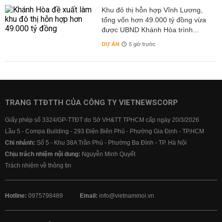
Khu đô thị hỗn hợp Vĩnh Lương,
tổng vốn hơn 49.000 tỷ đồng vừa
được UBND Khánh Hòa trình...
DỰ ÁN
5 giờ trước
TRANG TTĐTTH CỦA CÔNG TY VIETNEWSCORP
Giấy phép số 3324/GP-TTĐT do Sở VH&TT TPHCM cấp ngày 20/3/2026
Lầu 5 - Compa Building - 293 Điện Biên Phủ - Phường Gia Định - TP.HCM
Chi nhánh:
Số 5 - Khu 38A Trần Phú - Phường Ba Đình - TP. Hà Nội
Chịu trách nhiệm nội dung:
Nguyễn Minh Quyết
Trách nhiệm về thông tin
Hotline:
0975798489
Email:
info@vietnammoi.vn