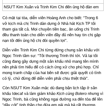
NSƯT Kim Xuân và Trịnh Kim Chi đến ủng hộ đàn em
Có mặt tại tòa, diễn viên Hoàng Anh cho biết: “Trong 6
vở kịch mà chị Trinh dàn dựng ở Nhà hát Kịch TP tôi
tham gia tất cả. Mọi chuyện tiền bạc, ăn uống chị Trinh
đều thanh toán cho diễn viên đầy đủ nên hay tin chị gặp
nạn tôi đến ủng hộ chị đòi quyền lợi”.
Diễn viên Trịnh Kim Chi từng đứng chung sân khấu với
Ngọc Trinh tâm sự: “Tôi thương Trinh thì tới. Vả lại tôi
cũng đang gầy dựng một sân khấu nhỏ mang tên mình
nên phải tìm hiểu để có cách ứng xử cho phù hợp. Chỉ
mong tranh chấp của hai bên sẽ được giải quyết có tình
có lý, chứ đừng để diễn viên phải chịu thiệt thòi”.
Còn NSƯT Kim Xuân mặc dù đang bận lịch tập ở sân
khấu Idecaf và làm giám khảo
Kịch cùng Bolero
nhưng vì
Ngọc Trinh, bà cũng không ngại đường xa đến tòa để lên
“dây cót” tinh thần cho đứa em gái mà bà rất thương.