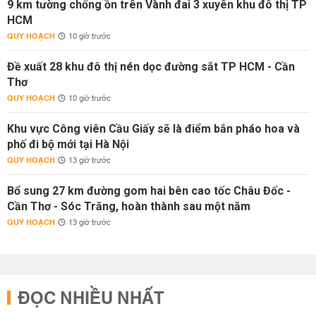
9 km tường chống ồn trên Vành đai 3 xuyên khu đô thị TP
HCM
QUY HOẠCH
10 giờ trước
Đề xuất 28 khu đô thị nén dọc đường sắt TP HCM - Cần
Thơ
QUY HOẠCH
10 giờ trước
Khu vực Công viên Cầu Giấy sẽ là điểm bắn pháo hoa và
phố đi bộ mới tại Hà Nội
QUY HOẠCH
13 giờ trước
Bổ sung 27 km đường gom hai bên cao tốc Châu Đốc -
Cần Thơ - Sóc Trăng, hoàn thành sau một năm
QUY HOẠCH
13 giờ trước
ĐỌC NHIỀU NHẤT