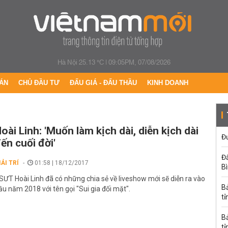
Hà Nội 25.13 °C
|
09:05PM, 07/08/2026
ÁN
CHỦ ĐẦU TƯ
ĐẤU GIÁ - ĐẤU THẦU
KINH DOANH
oài Linh: 'Muốn làm kịch dài, diễn kịch dài
Đư
ến cuối đời'
Đấ
IẢI TRÍ
01:58 | 18/12/2017
B
SƯT Hoài Linh đã có những chia sẻ về liveshow mới sẽ diễn ra vào
B
ầu năm 2018 với tên gọi "Sui gia đối mặt".
tỉ
B
tỉ