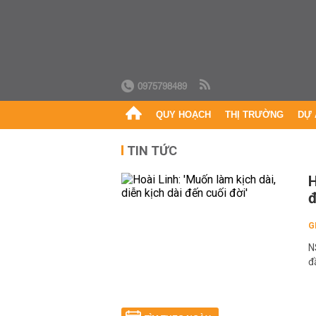
0975798489
QUY HOẠCH
THỊ TRƯỜNG
DỰ 
TIN TỨC
H
đ
G
N
đ