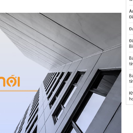
A
Đề
Đư
Đấ
B
B
tỉ
B
tỉ
K
h