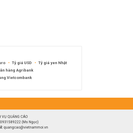
uro
Tỷ giá USD
Tỷ giá yen Nhật
gân hàng Agribank
hàng Vietcombank
H VỤ QUẢNG CÁO
0931589222 (Ms Ngọc)
l:
quangcao@vietnammoi.vn