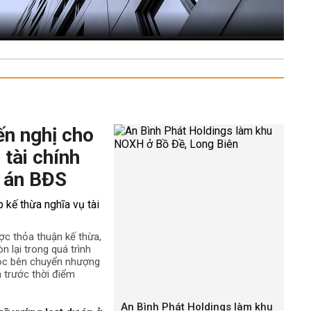
ến nghị cho
 tài chính
 án BĐS
ợc thỏa thuận kế thừa,
n lại trong quá trình
uộc bên chuyển nhượng
h trước thời điểm
An Bình Phát Holdings làm khu