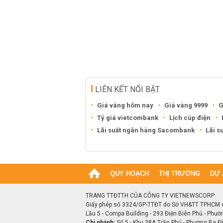
LIÊN KẾT NỔI BẬT
Giá vàng hôm nay
Giá vàng 9999
G
Tỷ giá vietcombank
Lịch cúp điện
Lãi suất ngân hàng Sacombank
Lãi s
QUY HOẠCH
THỊ TRƯỜNG
DỰ 
TRANG TTĐTTH CỦA CÔNG TY VIETNEWSCORP
Giấy phép số 3324/GP-TTĐT do Sở VH&TT TPHCM 
Lầu 5 - Compa Building - 293 Điện Biên Phủ - Phườ
Chi nhánh:
Số 5 - Khu 38A Trần Phú - Phường Ba Đìn