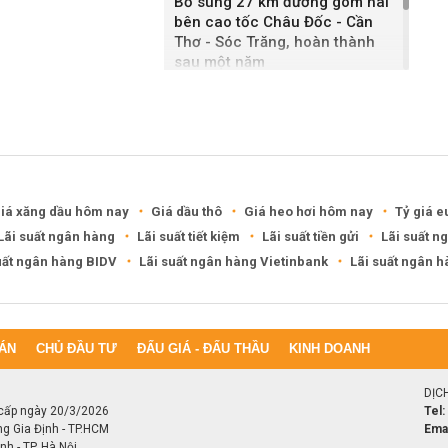
Bổ sung 27 km đường gom hai
bên cao tốc Châu Đốc - Cần
Thơ - Sóc Trăng, hoàn thành
sau một năm
Khánh Hòa đề xuất làm khu đô
thị hỗn hợp hơn 49.000 tỷ đồng
iá xăng dầu hôm nay
Giá dầu thô
Giá heo hơi hôm nay
Tỷ giá e
Lãi suất ngân hàng
Lãi suất tiết kiệm
Lãi suất tiền gửi
Lãi suất n
uất ngân hàng BIDV
Lãi suất ngân hàng Vietinbank
Lãi suất ngân 
ÁN
CHỦ ĐẦU TƯ
ĐẤU GIÁ - ĐẤU THẦU
KINH DOANH
DỊC
cấp ngày 20/3/2026
Tel:
ng Gia Định - TP.HCM
Emai
h - TP. Hà Nội