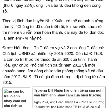
(thứ 6 ngày 22-9), ông T. và bà S. đều không đến công
sở.
Theo vị lãnh đạo huyện Như Xuân, có thể do ảnh hưởng
tâm lý. "Chúng tôi đã quán triệt rồi, khi sự việc chưa rõ
thì nhiệm vụ vẫn phải hoàn thành, cái này để tôi đôn đốc
lại anh em"- vị này nói.
Được biết, ông L.Th.T. đã có vợ và 2 con, ông T. đắc cử
Chủ tịch UBND xã nhiệm kỳ 2015-2020. Còn bà Đ.Th.S.
là cán bộ trí thức trẻ thuộc đề án 600 của tỉnh Thanh
Hóa, giữ chức Phó chủ tịch xã từ năm 2012 và mới
chuyển sang làm công chức văn phòng thống kê xã đầu
năm 2017. Bà S. đã có gia đình nhưng li dị chồng từ năm
2015.
Trường ĐH Ngân hàng lên tiếng sau nghi
vấn hình ảnh nhạy cảm của hiệu trưởng
Ngày 25/4, ông Đoàn Thanh Hà - Phó Hiệu trưởng
Trường Đại học Ngân hàng TP HCM đã có buổi