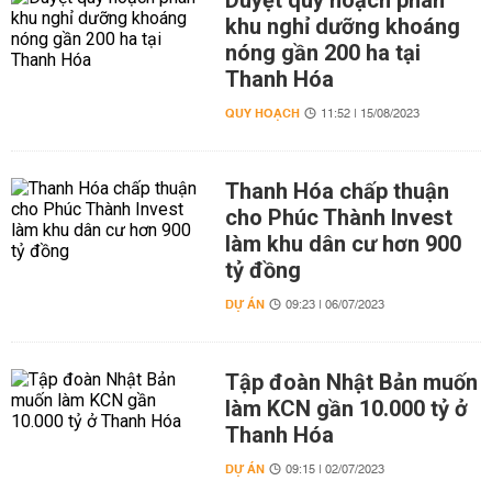
Duyệt quy hoạch phân
khu nghỉ dưỡng khoáng
nóng gần 200 ha tại
Thanh Hóa
QUY HOẠCH
11:52 | 15/08/2023
Thanh Hóa chấp thuận
cho Phúc Thành Invest
làm khu dân cư hơn 900
tỷ đồng
DỰ ÁN
09:23 | 06/07/2023
Tập đoàn Nhật Bản muốn
làm KCN gần 10.000 tỷ ở
Thanh Hóa
DỰ ÁN
09:15 | 02/07/2023