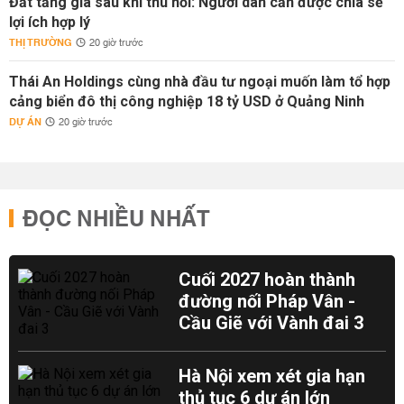
Đất tăng giá sau khi thu hồi: Người dân cần được chia sẻ
lợi ích hợp lý
THỊ TRƯỜNG
20 giờ trước
Thái An Holdings cùng nhà đầu tư ngoại muốn làm tổ hợp
cảng biển đô thị công nghiệp 18 tỷ USD ở Quảng Ninh
DỰ ÁN
20 giờ trước
ĐỌC NHIỀU NHẤT
Cuối 2027 hoàn thành
đường nối Pháp Vân -
Cầu Giẽ với Vành đai 3
Hà Nội xem xét gia hạn
thủ tục 6 dự án lớn