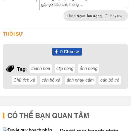
gặp gỡ báo chí, thông ...
Theo
Người lao động
Copy link
THỜI SỰ
0
Chia sẻ
thanh hóa
clip nóng
ảnh nóng
Tag:
Chủ tịch xã
cán bộ xã
ảnh nhạy cảm
cán bộ trẻ
CÓ THỂ BẠN QUAN TÂM