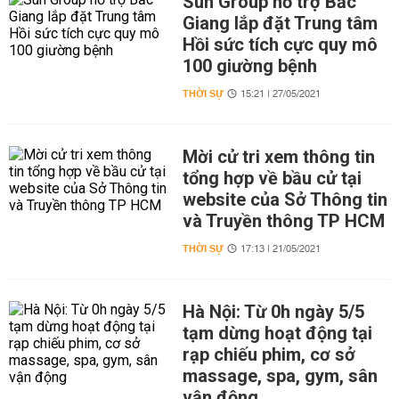
Sun Group hỗ trợ Bắc
Giang lắp đặt Trung tâm
Hồi sức tích cực quy mô
100 giường bệnh
THỜI SỰ
15:21 | 27/05/2021
Mời cử tri xem thông tin
tổng hợp về bầu cử tại
website của Sở Thông tin
và Truyền thông TP HCM
THỜI SỰ
17:13 | 21/05/2021
Hà Nội: Từ 0h ngày 5/5
tạm dừng hoạt động tại
rạp chiếu phim, cơ sở
massage, spa, gym, sân
vận động