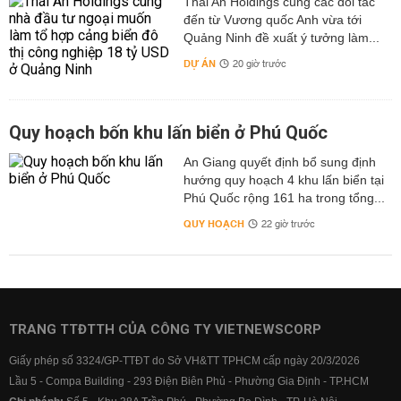
Thái An Holdings cùng các đối tác
đến từ Vương quốc Anh vừa tới
Quảng Ninh đề xuất ý tưởng làm...
DỰ ÁN
20 giờ trước
Quy hoạch bốn khu lấn biển ở Phú Quốc
An Giang quyết định bổ sung định
hướng quy hoạch 4 khu lấn biển tại
Phú Quốc rộng 161 ha trong tổng...
QUY HOẠCH
22 giờ trước
TRANG TTĐTTH CỦA CÔNG TY VIETNEWSCORP
Giấy phép số 3324/GP-TTĐT do Sở VH&TT TPHCM cấp ngày 20/3/2026
Lầu 5 - Compa Building - 293 Điện Biên Phủ - Phường Gia Định - TP.HCM