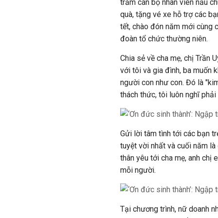
trăm cán bộ nhân viên nấu ch
quà, tặng vé xe hỗ trợ các bạ
tết, chào đón năm mới cùng cá
đoàn tổ chức thường niên.
Chia sẻ về cha mẹ, chị Trần 
với tôi và gia đình, ba muốn 
người con như con. Đó là "ki
thách thức, tôi luôn nghĩ phả
Gửi lời tâm tình tới các bạn t
tuyệt vời nhất và cuối năm là 
thân yêu tới cha mẹ, anh chị 
mỗi người.
Tại chương trình, nữ doanh n