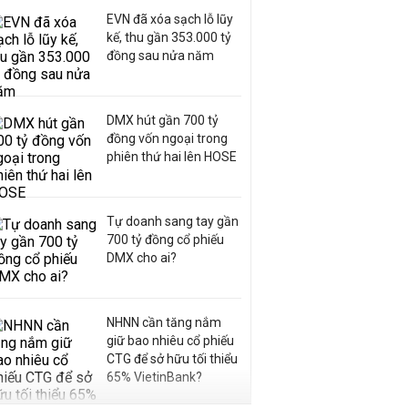
EVN đã xóa sạch lỗ lũy
kế, thu gần 353.000 tỷ
đồng sau nửa năm
DMX hút gần 700 tỷ
đồng vốn ngoại trong
phiên thứ hai lên HOSE
Tự doanh sang tay gần
700 tỷ đồng cổ phiếu
DMX cho ai?
NHNN cần tăng nắm
giữ bao nhiêu cổ phiếu
CTG để sở hữu tối thiểu
65% VietinBank?