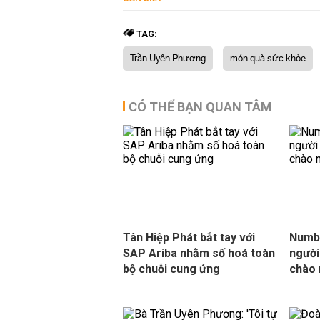
TAG:
Trần Uyên Phương
món quà sức khỏe
CÓ THỂ BẠN QUAN TÂM
Tân Hiệp Phát bắt tay với
Numbe
SAP Ariba nhằm số hoá toàn
người
bộ chuỗi cung ứng
chào