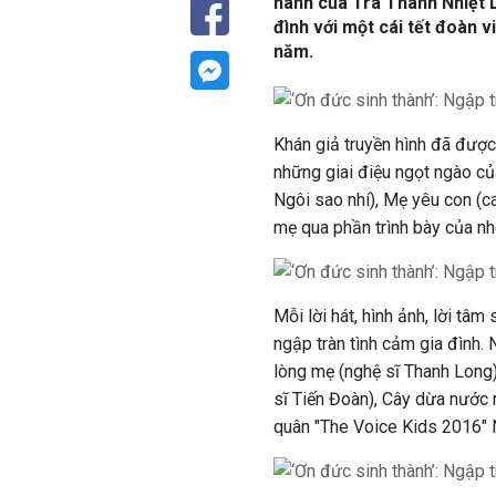
hành của Trà Thanh Nhiệt D
đình với một cái tết đoàn 
năm.
Khán giả truyền hình đã đượ
những giai điệu ngọt ngào củ
Ngôi sao nhí), Mẹ yêu con (c
mẹ qua phần trình bày của n
Mỗi lời hát, hình ảnh, lời t
ngập tràn tình cảm gia đình.
lòng mẹ (nghệ sĩ Thanh Long
sĩ Tiến Đoàn), Cây dừa nước 
quân "The Voice Kids 2016" 