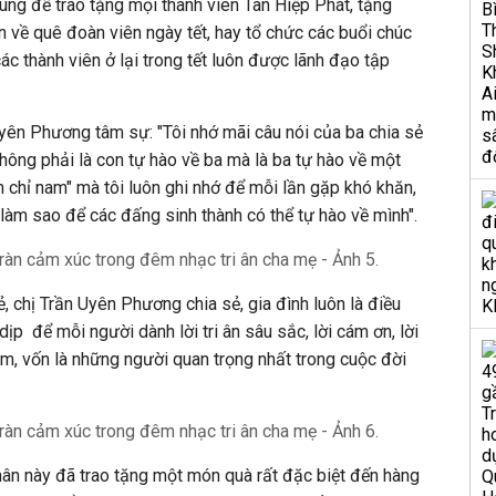
ung để trao tặng mọi thành viên Tân Hiệp Phát, tặng
n về quê đoàn viên ngày tết, hay tổ chức các buổi chúc
c thành viên ở lại trong tết luôn được lãnh đạo tập
Uyên Phương tâm sự: "Tôi nhớ mãi câu nói của ba chia sẻ
không phải là con tự hào về ba mà là ba tự hào về một
m chỉ nam" mà tôi luôn ghi nhớ để mỗi lần gặp khó khăn,
i làm sao để các đấng sinh thành có thể tự hào về mình".
rẻ, chị Trần Uyên Phương chia sẻ, gia đình luôn là điều
dịp để mỗi người dành lời tri ân sâu sắc, lời cám ơn, lời
em, vốn là những người quan trọng nhất trong cuộc đời
hân này đã trao tặng một món quà rất đặc biệt đến hàng