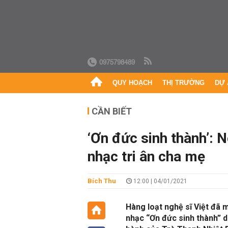
0975798489
QUY HOẠCH
THỊ TRƯỜNG
DỰ 
CẦN BIẾT
‘Ơn đức sinh thành’:
nhạc tri ân cha mẹ
Bích Thu
12:00 | 04/01/2021
Hàng loạt nghệ sĩ Việt đã
nhạc “Ơn đức sinh thành” d