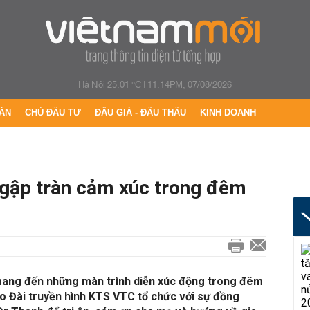
Hà Nội 25.01 °C
|
11:14PM, 07/08/2026
ÁN
CHỦ ĐẦU TƯ
ĐẤU GIÁ - ĐẤU THẦU
KINH DOANH
 Ngập tràn cảm xúc trong đêm
 mang đến những màn trình diễn xúc động trong đêm
o Đài truyền hình KTS VTC tổ chức với sự đồng