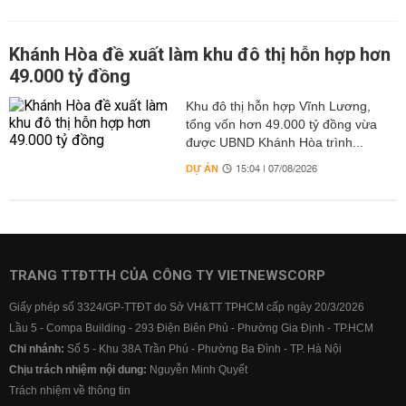
Khánh Hòa đề xuất làm khu đô thị hỗn hợp hơn
49.000 tỷ đồng
Khu đô thị hỗn hợp Vĩnh Lương,
tổng vốn hơn 49.000 tỷ đồng vừa
được UBND Khánh Hòa trình...
DỰ ÁN
15:04 | 07/08/2026
TRANG TTĐTTH CỦA CÔNG TY VIETNEWSCORP
Giấy phép số 3324/GP-TTĐT do Sở VH&TT TPHCM cấp ngày 20/3/2026
Lầu 5 - Compa Building - 293 Điện Biên Phủ - Phường Gia Định - TP.HCM
Chi nhánh:
Số 5 - Khu 38A Trần Phú - Phường Ba Đình - TP. Hà Nội
Chịu trách nhiệm nội dung:
Nguyễn Minh Quyết
Trách nhiệm về thông tin