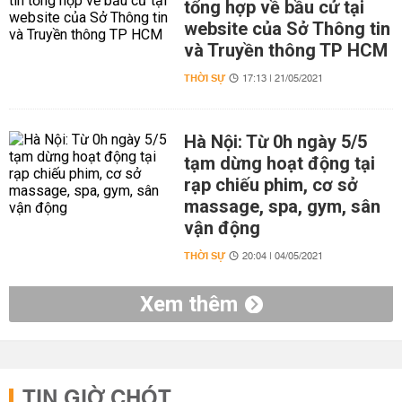
tổng hợp về bầu cử tại
website của Sở Thông tin
và Truyền thông TP HCM
THỜI SỰ
17:13 | 21/05/2021
Hà Nội: Từ 0h ngày 5/5
tạm dừng hoạt động tại
rạp chiếu phim, cơ sở
massage, spa, gym, sân
vận động
THỜI SỰ
20:04 | 04/05/2021
Xem thêm
TIN GIỜ CHÓT