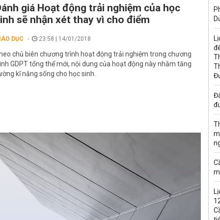
ánh giá Hoạt động trải nghiệm của học
Ph
inh sẽ nhận xét thay vì cho điểm
D
Lị
IÁO DỤC
23:58 | 14/01/2018
đế
heo chủ biên chương trình hoạt động trải nghiệm trong chương
T
rình GDPT tổng thể mới, nội dung của hoạt động này nhằm tăng
T
ường kĩ năng sống cho học sinh.
Đ
Đấ
đư
T
m
n
C
m
Lị
1
C
ti