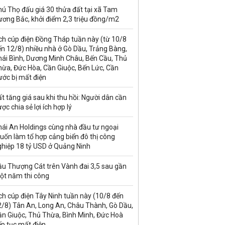
ú Thọ đấu giá 30 thửa đất tại xã Tam
ương Bắc, khởi điểm 2,3 triệu đồng/m2
ch cúp điện Đồng Tháp tuần này (từ 10/8
n 12/8) nhiều nhà ở Gò Dầu, Trảng Bàng,
hái Bình, Dương Minh Châu, Bến Cầu, Thủ
hừa, Đức Hòa, Cần Giuộc, Bến Lức, Cần
ước bị mất điện
t tăng giá sau khi thu hồi: Người dân cần
ợc chia sẻ lợi ích hợp lý
hái An Holdings cùng nhà đầu tư ngoại
uốn làm tổ hợp cảng biển đô thị công
ghiệp 18 tỷ USD ở Quảng Ninh
ầu Thượng Cát trên Vành đai 3,5 sau gần
ột năm thi công
ch cúp điện Tây Ninh tuần này (10/8 đến
2/8) Tân An, Long An, Châu Thành, Gò Dầu,
ần Giuộc, Thủ Thừa, Bình Minh, Đức Hoà
ếp tục mất điện