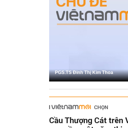
PGS.TS Đinh Thị Kim Thoa
CHỌN
Cầu Thượng Cát trên 