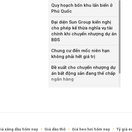
Quy hoạch bốn khu lấn biển ở
Phú Quốc
Đại diện Sun Group kiến nghị
cho phép kế thừa nghĩa vụ tài
chính khi chuyển nhượng dự án
BĐS
Chung cư đến mốc niên hạn
không phải hết giá trị
Đề xuất cho chuyển nhượng dự
án bất động sản đang thế chấp
ngân hàng
Khánh Hòa đề xuất làm khu đô
thị hỗn hợp hơn 49.000 tỷ đồng
iá xăng dầu hôm nay
Giá dầu thô
Giá heo hơi hôm nay
Tỷ giá e