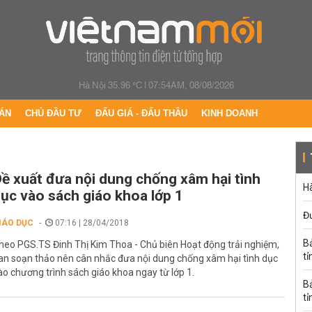
Hà Nội 35.96 °C
|
07:54AM, 08/08/2026
ÁN
CHỦ ĐẦU TƯ
ĐẤU GIÁ - ĐẤU THẦU
KINH DOANH
ề xuất đưa nội dung chống xâm hại tình
Hà
ục vào sách giáo khoa lớp 1
Đ
IÁO DỤC
07:16 | 28/04/2018
B
heo PGS.TS Đinh Thị Kim Thoa - Chủ biên Hoạt động trải nghiệm,
tỉ
an soạn thảo nên cân nhắc đưa nội dung chống xâm hại tình dục
ào chương trình sách giáo khoa ngay từ lớp 1.
B
tỉ