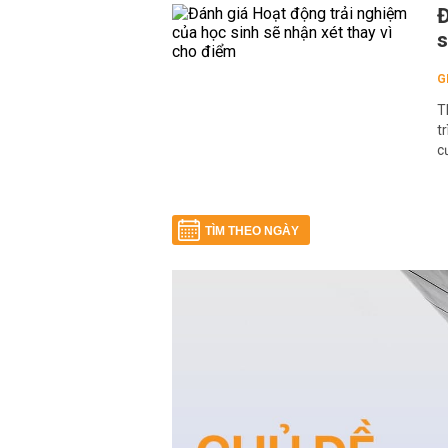
Đ
s
G
T
t
c
TÌM THEO NGÀY