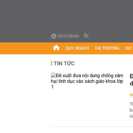
0975798489
QUY HOẠCH
THỊ TRƯỜNG
DỰ 
TIN TỨC
Đ
d
G
T
b
v