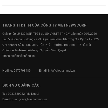
TRANG TTĐTTH CỦA CÔNG TY VIETNEWSCORP
Giấy phép số 3324/GP-TTĐT do Sở VH&TT TPHCM cấp ngày 20/3/2026
Lầu 5 - Compa Building - 293 Điện Biên Phủ - Phường Gia Định - TP.HCM
Chi nhánh:
Số 5 - Khu 38A Trần Phú - Phường Ba Đình - TP. Hà Nội
Chịu trách nhiệm nội dung:
Nguyễn Minh Quyết
Trách nhiệm về thông tin
Hotline:
0975798489
Email:
info@vietnammoi.vn
DỊCH VỤ QUẢNG CÁO:
Tel:
0931589222 (Ms Ngọc)
Email:
quangcao@vietnammoi.vn