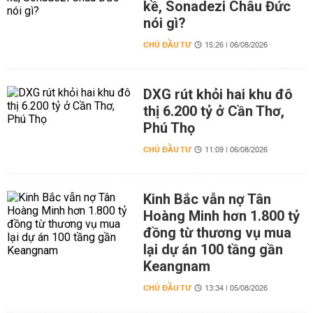
kề, Sonadezi Châu Đức
nói gì?
CHỦ ĐẦU TƯ
15:26 | 06/08/2026
DXG rút khỏi hai khu đô
thị 6.200 tỷ ở Cần Thơ,
Phú Thọ
CHỦ ĐẦU TƯ
11:09 | 06/08/2026
Kinh Bắc vẫn nợ Tân
Hoàng Minh hơn 1.800 tỷ
đồng từ thương vụ mua
lại dự án 100 tầng gần
Keangnam
CHỦ ĐẦU TƯ
13:34 | 05/08/2026