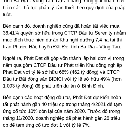
Tỉnh Bà Rịa - Vũng Tàu. Dự án đang trong giai đoạn thực
hiện các thủ tục pháp lý cần thiết theo quy định của pháp
luật.
Bên cạnh đó, doanh nghiệp cũng đã hoàn tất việc mua
36,41% quyền sở hữu trong CTCP Đầu tư Serenity nhằm
mục đích thực hiện dự án Khu nghỉ dưỡng 7,4 ha tại thị
trấn Phước Hải, huyện Đất Đỏ, tỉnh Bà Rịa - Vũng Tàu.
Ngoài ra, Phát Đạt đã góp vốn thành lập hai đơn vị trong
năm qua gồm CTCP Đầu tư Phát triển Khu công nghiệp
Phát Đạt với tỷ lệ sở hữu 68% (462 tỷ đồng) và CTCP
Đầu tư Bất động sản BIDICI với tỷ lệ sở hữu 49% (hơn
1.093 tỷ đồng) để phát triển dự án ở Bình Định.
Bên cạnh các hoạt động đầu tư, Phát Đạt dự kiến hoàn
tất phát hành gần 40 triệu cp trong tháng 4/2021 để tạm
ứng cổ tức 10% còn lại của năm 2020. Trước đó trong
tháng 11/2020, doanh nghiệp đã phát hành gần 26 triệu
cp để tạm ứng cổ tức đợt 1 với tỷ lệ 7%.