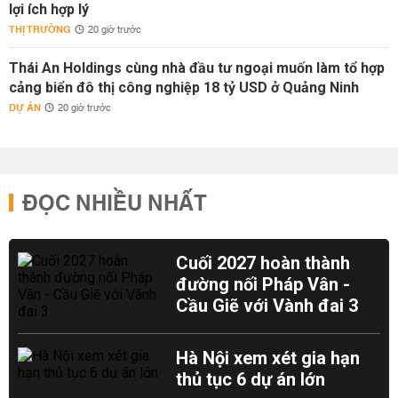
lợi ích hợp lý
THỊ TRƯỜNG
20 giờ trước
Thái An Holdings cùng nhà đầu tư ngoại muốn làm tổ hợp
cảng biển đô thị công nghiệp 18 tỷ USD ở Quảng Ninh
DỰ ÁN
20 giờ trước
ĐỌC NHIỀU NHẤT
Cuối 2027 hoàn thành
đường nối Pháp Vân -
Cầu Giẽ với Vành đai 3
Hà Nội xem xét gia hạn
thủ tục 6 dự án lớn