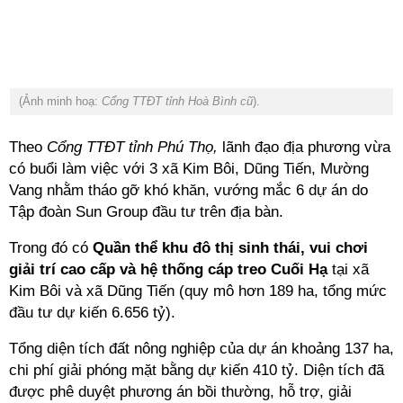
(Ảnh minh hoạ:
Cổng TTĐT tỉnh Hoà Bình cũ
).
Theo
Cổng TTĐT tỉnh Phú Thọ,
lãnh đạo địa phương vừa
có buổi làm việc với 3 xã Kim Bôi, Dũng Tiến, Mường
Vang nhằm tháo gỡ khó khăn, vướng mắc 6 dự án do
Tập đoàn Sun Group đầu tư trên địa bàn.
Trong đó có
Quần thể khu đô thị sinh thái, vui chơi
giải trí cao cấp và hệ thống cáp treo Cuối Hạ
tại xã
Kim Bôi và xã Dũng Tiến (quy mô hơn 189 ha, tổng mức
đầu tư dự kiến 6.656 tỷ).
Tổng diện tích đất nông nghiệp của dự án khoảng 137 ha,
chi phí giải phóng mặt bằng dự kiến 410 tỷ. Diện tích đã
được phê duyệt phương án bồi thường, hỗ trợ, giải