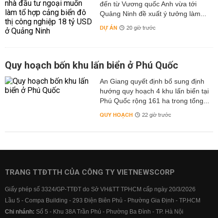
đến từ Vương quốc Anh vừa tới
Quảng Ninh đề xuất ý tưởng làm...
DỰ ÁN
20 giờ trước
Quy hoạch bốn khu lấn biển ở Phú Quốc
An Giang quyết định bổ sung định
hướng quy hoạch 4 khu lấn biển tại
Phú Quốc rộng 161 ha trong tổng...
QUY HOẠCH
22 giờ trước
TRANG TTĐTTH CỦA CÔNG TY VIETNEWSCORP
Giấy phép số 3324/GP-TTĐT do Sở VH&TT TPHCM cấp ngày 20/3/2026
Lầu 5 - Compa Building - 293 Điện Biên Phủ - Phường Gia Định - TP.HCM
Chi nhánh:
Số 5 - Khu 38A Trần Phú - Phường Ba Đình - TP. Hà Nội