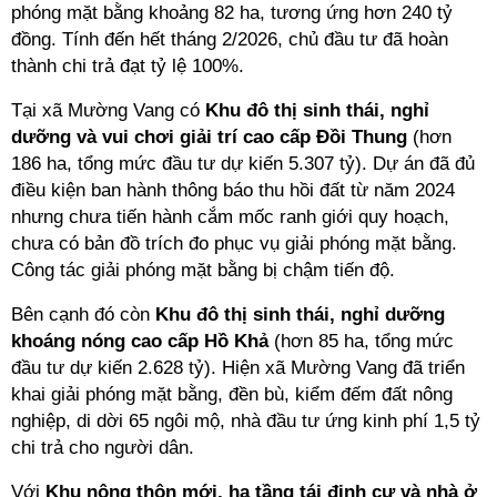
phóng mặt bằng khoảng 82 ha, tương ứng hơn 240 tỷ
đồng. Tính đến hết tháng 2/2026, chủ đầu tư đã hoàn
thành chi trả đạt tỷ lệ 100%.
Tại xã Mường Vang có
Khu đô thị sinh thái, nghỉ
dưỡng và vui chơi giải trí cao cấp Đồi Thung
(hơn
186 ha, tổng mức đầu tư dự kiến 5.307 tỷ). Dự án đã đủ
điều kiện ban hành thông báo thu hồi đất từ năm 2024
nhưng chưa tiến hành cắm mốc ranh giới quy hoạch,
chưa có bản đồ trích đo phục vụ giải phóng mặt bằng.
Công tác giải phóng mặt bằng bị chậm tiến độ.
Bên cạnh đó còn
Khu đô thị sinh thái, nghỉ dưỡng
khoáng nóng cao cấp Hồ Khả
(hơn 85 ha, tổng mức
đầu tư dự kiến 2.628 tỷ). Hiện xã Mường Vang đã triển
khai giải phóng mặt bằng, đền bù, kiểm đếm đất nông
nghiệp, di dời 65 ngôi mộ, nhà đầu tư ứng kinh phí 1,5 tỷ
chi trả cho người dân.
Với
Khu nông thôn mới, hạ tầng tái định cư và nhà ở