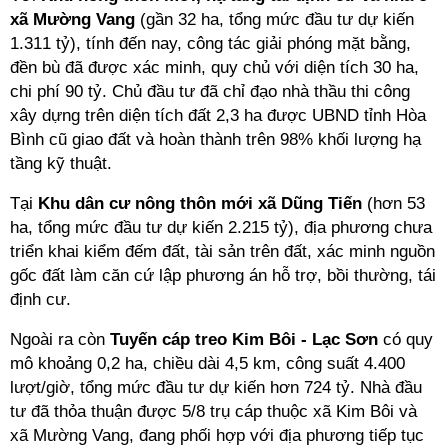
xã Mường Vang
(gần 32 ha, tổng mức đầu tư dự kiến
1.311 tỷ), tính đến nay, công tác giải phóng mặt bằng,
đền bù đã được xác minh, quy chủ với diện tích 30 ha,
chi phí 90 tỷ. Chủ đầu tư đã chỉ đạo nhà thầu thi công
xây dựng trên diện tích đất 2,3 ha được UBND tỉnh Hòa
Bình cũ giao đất và hoàn thành trên 98% khối lượng hạ
tầng kỹ thuật.
Tại
Khu dân cư nông thôn mới xã Dũng Tiến
(hơn 53
ha, tổng mức đầu tư dự kiến 2.215 tỷ), địa phương chưa
triển khai kiểm đếm đất, tài sản trên đất, xác minh nguồn
gốc đất làm căn cứ lập phương án hỗ trợ, bồi thường, tái
định cư.
Ngoài ra còn
Tuyến cáp treo Kim Bôi - Lạc Sơn
có quy
mô khoảng 0,2 ha, chiều dài 4,5 km, công suất 4.400
lượt/giờ, tổng mức đầu tư dự kiến hơn 724 tỷ. Nhà đầu
tư đã thỏa thuận được 5/8 trụ cáp thuộc xã Kim Bôi và
xã Mường Vang, đang phối hợp với địa phương tiếp tục