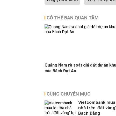
Công ty Bách Đạt An
Đô thị mới Điện Na
CÓ THỂ BẠN QUAN TÂM
Quảng Nam rà soát giá đất dự án khu
của Bách Đạt An
CÙNG CHUYÊN MỤC
Vietcombank mua l
nhà trên 'đất vàng'
Bạch Đằng