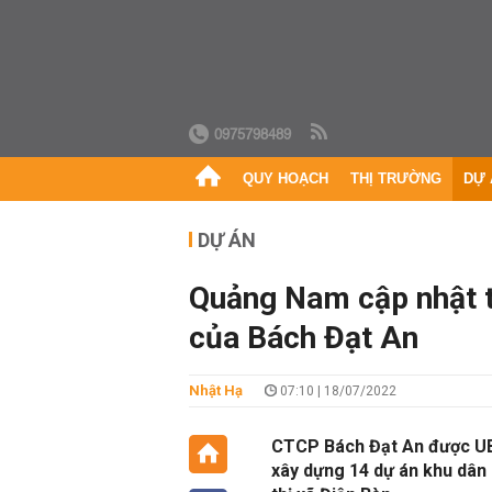
0975798489
QUY HOẠCH
THỊ TRƯỜNG
DỰ 
DỰ ÁN
Quảng Nam cập nhật t
của Bách Đạt An
Nhật Hạ
07:10 | 18/07/2022
CTCP Bách Đạt An được UBN
xây dựng 14 dự án khu dân c