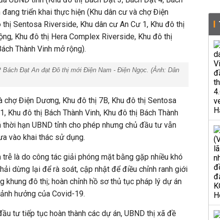
 đang triển khai thực hiện (Khu dân cư và chợ Điện
 thị Sentosa Riverside, Khu dân cư An Cư 1, Khu đô thị
ộng, Khu đô thị Hera Complex Riverside, Khu đô thị
Bách Thành Vinh mở rộng).
Bách Đạt An đạt Đô thị mới Điện Nam - Điện Ngọc. (Ảnh:
Dân
à chợ Điện Dương, Khu đô thị 7B, Khu đô thị Sentosa
1, Khu đô thị Bách Thành Vinh, Khu đô thị Bách Thành
á thời hạn UBND tỉnh cho phép nhưng chủ đầu tư vẫn
ưa vào khai thác sử dụng.
trễ là do công tác giải phóng mặt bằng gặp nhiều khó
ải dừng lại để rà soát, cập nhật để điều chỉnh ranh giới
g khung đô thị; hoàn chỉnh hồ sơ thủ tục pháp lý dự án
 ảnh hưởng của Covid-19.
ầu tư tiếp tục hoàn thành các dự án, UBND thị xã đề