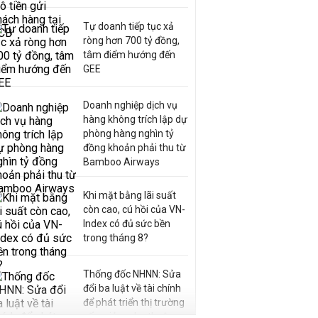
Tự doanh tiếp tục xả
ròng hơn 700 tỷ đồng,
tâm điểm hướng đến
GEE
Doanh nghiệp dịch vụ
hàng không trích lập dự
phòng hàng nghìn tỷ
đồng khoản phải thu từ
Bamboo Airways
Khi mặt bằng lãi suất
còn cao, cú hồi của VN-
Index có đủ sức bền
trong tháng 8?
Thống đốc NHNN: Sửa
đổi ba luật về tài chính
để phát triển thị trường
vốn, giảm phụ thuộc