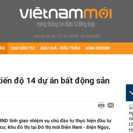
Hà Nội 25.68 °C
|
10:29PM, 05/08/2026
ÁN
CHỦ ĐẦU TƯ
ĐẤU GIÁ - ĐẤU THẦU
KINH DOANH
iến độ 14 dự án bất động sản
D tỉnh giao nhiệm vụ chủ đầu tư thực hiện đầu tư
ư, khu đô thị tại Đô thị mới Điện Nam - Điện Ngọc,