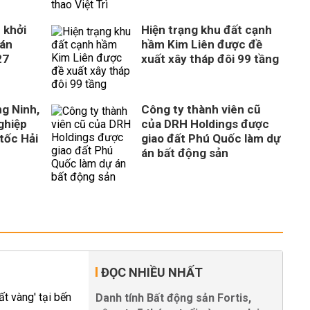
 khởi
Hiện trạng khu đất cạnh
 án
hầm Kim Liên được đề
27
xuất xây tháp đôi 99 tầng
ng Ninh,
Công ty thành viên cũ
ghiệp
của DRH Holdings được
tốc Hải
giao đất Phú Quốc làm dự
án bất động sản
ĐỌC NHIỀU NHẤT
Danh tính Bất động sản Fortis,