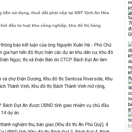
tiền sử dụng, thuê đất phải nộp tại KĐT Vịnh An Hòa
hút đầu tư loạt khu công nghiệp, khu đô thị hàng
 thông báo kết luận của ông Nguyễn Xuân Hà - Phó Chủ
n gia hạn tiến độ thực hiện các dự án khu dân cư, khu đô
- Điện Ngọc, thị xã Điện Bàn do CTCP Bách Đạt An làm
ư và chợ Điện Dương, Khu đô thị Sentosa Riverside, Khu
ách Thành Vinh, Khu đô thị Bách Thành Vinh mở rộng,
CP Bách Đạt An được UBND tỉnh giao nhiệm vụ chủ đầu
 14 dự án.
thành nghiệm thu, bàn giao (Khu đô thị An Phú Quý), 4
của UBND tỉnh (Khu đô thị Bách Đạt 3, Bách Đạt 4, Bách