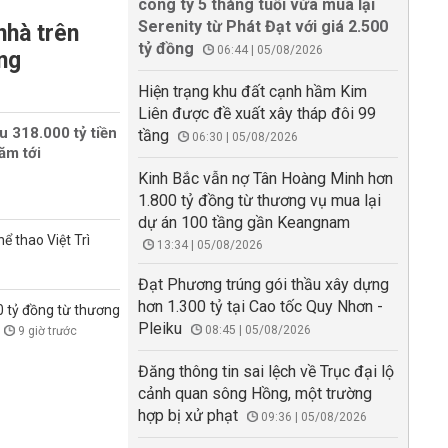
công ty 5 tháng tuổi vừa mua lại
Serenity từ Phát Đạt với giá 2.500
nhà trên
tỷ đồng
06:44 | 05/08/2026
ằng
Hiện trạng khu đất cạnh hầm Kim
Liên được đề xuất xây tháp đôi 99
u 318.000 tỷ tiền
tầng
06:30 | 05/08/2026
ăm tới
Kinh Bắc vẫn nợ Tân Hoàng Minh hơn
1.800 tỷ đồng từ thương vụ mua lại
dự án 100 tầng gần Keangnam
ể thao Việt Trì
13:34 | 05/08/2026
Đạt Phương trúng gói thầu xây dựng
hơn 1.300 tỷ tại Cao tốc Quy Nhơn -
0 tỷ đồng từ thương
Pleiku
08:45 | 05/08/2026
9 giờ trước
Đăng thông tin sai lệch về Trục đại lộ
cảnh quan sông Hồng, một trường
hợp bị xử phạt
09:36 | 05/08/2026