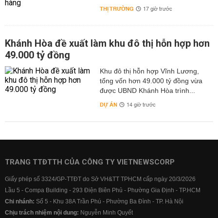
THỊ TRƯỜNG
17 giờ trước
Khánh Hòa đề xuất làm khu đô thị hỗn hợp hơn
49.000 tỷ đồng
Khu đô thị hỗn hợp Vĩnh Lương,
tổng vốn hơn 49.000 tỷ đồng vừa
được UBND Khánh Hòa trình...
DỰ ÁN
14 giờ trước
TRANG TTĐTTH CỦA CÔNG TY VIETNEWSCORP
Giấy phép số 3324/GP-TTĐT do Sở VH&TT TPHCM cấp ngày 20/3/2026
Lầu 5 - Compa Building - 293 Điện Biên Phủ - Phường Gia Định - TP.HCM
Chi nhánh:
Số 5 - Khu 38A Trần Phú - Phường Ba Đình - TP. Hà Nội
Chịu trách nhiệm nội dung:
Nguyễn Minh Quyết