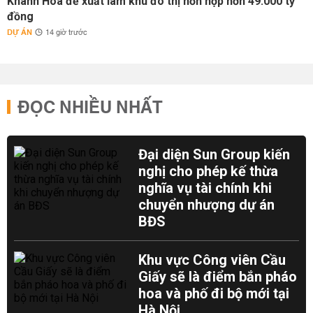
Khánh Hòa đề xuất làm khu đô thị hỗn hợp hơn 49.000 tỷ
đồng
DỰ ÁN
14 giờ trước
ĐỌC NHIỀU NHẤT
Đại diện Sun Group kiến
nghị cho phép kế thừa
nghĩa vụ tài chính khi
chuyển nhượng dự án
BĐS
Khu vực Công viên Cầu
Giấy sẽ là điểm bắn pháo
hoa và phố đi bộ mới tại
Hà Nội