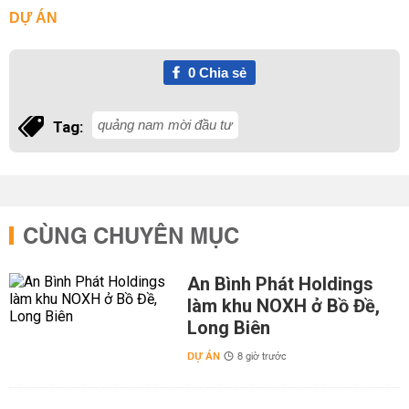
DỰ ÁN
0
Chia sẻ
quảng nam mời đầu tư
Tag:
CÙNG CHUYÊN MỤC
An Bình Phát Holdings
làm khu NOXH ở Bồ Đề,
Long Biên
DỰ ÁN
8 giờ trước