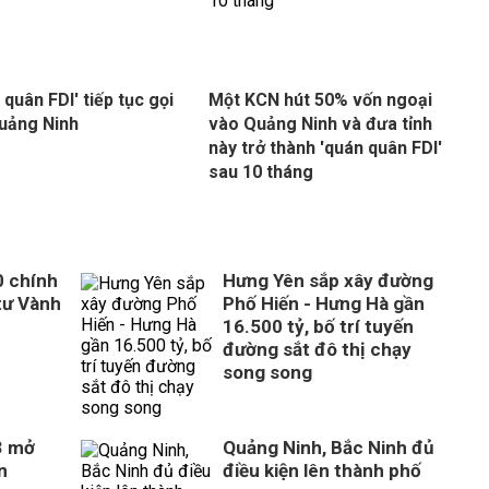
 quân FDI' tiếp tục gọi
Một KCN hút 50% vốn ngoại
uảng Ninh
vào Quảng Ninh và đưa tỉnh
này trở thành 'quán quân FDI'
sau 10 tháng
0 chính
Hưng Yên sắp xây đường
tư Vành
Phố Hiến - Hưng Hà gần
16.500 tỷ, bố trí tuyến
đường sắt đô thị chạy
song song
3 mở
Quảng Ninh, Bắc Ninh đủ
n
điều kiện lên thành phố