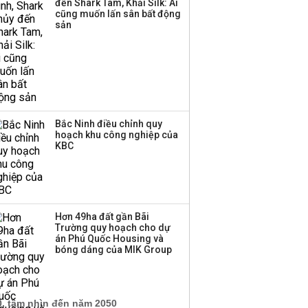
đến Shark Tam, Khải Silk: Ai
‘phất lên’ trong tháng 8,
cũng muốn lấn sân bất động
nhóm ngành nào có
sản
tiềm năng dẫn sóng?
Bắc Ninh điều chỉnh quy
hoạch khu công nghiệp của
KBC
Hơn 49ha đất gần Bãi
Trường quy hoạch cho dự
án Phú Quốc Housing và
bóng dáng của MIK Group