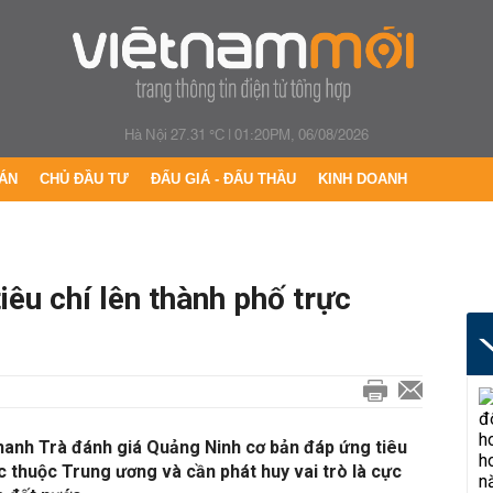
Hà Nội 27.31 °C
|
01:20PM, 06/08/2026
ÁN
CHỦ ĐẦU TƯ
ĐẤU GIÁ - ĐẤU THẦU
KINH DOANH
iêu chí lên thành phố trực
anh Trà đánh giá Quảng Ninh cơ bản đáp ứng tiêu
ực thuộc Trung ương và cần phát huy vai trò là cực