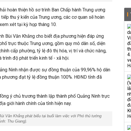
hải hoàn thiện hồ sơ trình Ban Chấp hành Trung ương
 tiếp thu ý kiến của Trung ương, các cơ quan sẽ hoàn
 xem xét tại kỳ họp tháng 10.
nh Bùi Văn Khắng cho biết địa phương hiện đáp ứng
 phố trực thuộc Trung ương, gồm quy mô dân số, diện
chính cấp phường, tỷ lệ đô thị hóa, vị trí và chức năng,
à trình độ phát triển kinh tế - xã hội.
uảng Ninh nhận được sự đồng thuận của 99,96% hộ dân
địa phương đạt tỷ lệ đồng thuận 100%. HĐND tỉnh đã
 đồng ý chủ trương thành lập thành phố Quảng Ninh trực
ịa giới hành chính của tỉnh hiện nay.
ùi Văn Khắng phát biểu tại buổi làm việc với Phó thủ tướng
Ảnh: Thu Giang).