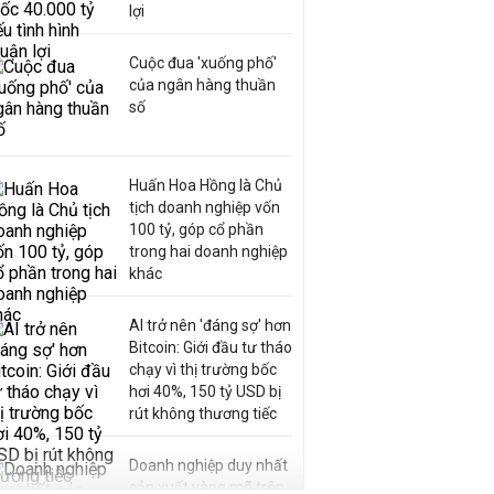
lợi
Cuộc đua 'xuống phố'
của ngân hàng thuần
số
Huấn Hoa Hồng là Chủ
tịch doanh nghiệp vốn
100 tỷ, góp cổ phần
trong hai doanh nghiệp
khác
AI trở nên 'đáng sợ' hơn
Bitcoin: Giới đầu tư tháo
chạy vì thị trường bốc
hơi 40%, 150 tỷ USD bị
rút không thương tiếc
Doanh nghiệp duy nhất
sản xuất vàng mã trên