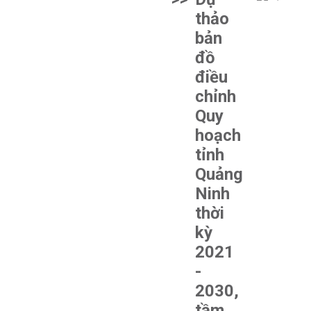
thảo
bản
đồ
điều
chỉnh
Quy
hoạch
tỉnh
Quảng
Ninh
thời
kỳ
2021
-
2030,
tầm