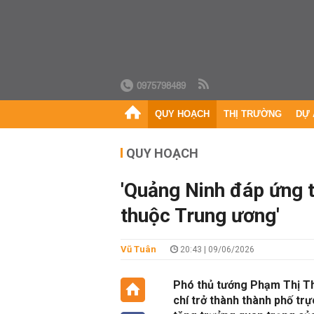
0975798489
QUY HOẠCH
THỊ TRƯỜNG
DỰ 
QUY HOẠCH
'Quảng Ninh đáp ứng t
thuộc Trung ương'
Vũ Tuân
20:43 | 09/06/2026
Phó thủ tướng Phạm Thị Th
chí trở thành thành phố tr