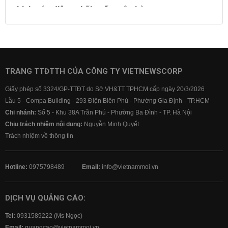
Lịch cúp điện
Lãi suất ngân hàng
Lãi suất tiết kiệm
Lãi suất tiền gửi
Lãi suất ngân hàng Agribank
Lãi suất ngân hàng Sacombank
Lãi suất ngân hàng BIDV
TRANG TTĐTTH CỦA CÔNG TY VIETNEWSCORP
Lãi suất ngân hàng Vietinbank
Giấy phép số 3324/GP-TTĐT do Sở VH&TT TPHCM cấp ngày 20/3/2026
Lãi suất ngân hàng Vietcombank
Lầu 5 - Compa Building - 293 Điện Biên Phủ - Phường Gia Định - TP.HCM
Chi nhánh:
Số 5 - Khu 38A Trần Phú - Phường Ba Đình - TP. Hà Nội
Chịu trách nhiệm nội dung:
Nguyễn Minh Quyết
Trách nhiệm về thông tin
Hotline:
0975798489
Email:
info@vietnammoi.vn
DỊCH VỤ QUẢNG CÁO:
Tel:
0931589222 (Ms Ngọc)
Email:
quangcao@vietnammoi.vn