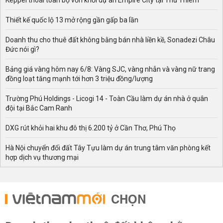
Keppel thoái toàn bộ vốn khỏi dự án Empire City tại Thủ Thiêm
Thiết kế quốc lộ 13 mở rộng gần gấp ba lần
Doanh thu cho thuê đất không bằng bán nhà liền kề, Sonadezi Châu
Đức nói gì?
Bảng giá vàng hôm nay 6/8: Vàng SJC, vàng nhẫn và vàng nữ trang
đồng loạt tăng mạnh tới hơn 3 triệu đồng/lượng
Trường Phú Holdings - Licogi 14 - Toàn Cầu làm dự án nhà ở quân
đội tại Bắc Cam Ranh
DXG rút khỏi hai khu đô thị 6.200 tỷ ở Cần Thơ, Phú Thọ
Hà Nội chuyển đổi đất Tây Tựu làm dự án trung tâm văn phòng kết
hợp dịch vụ thương mại
CHỌN