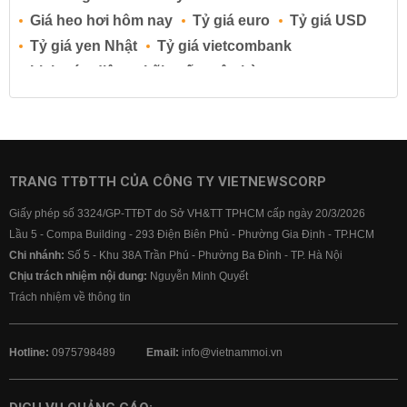
Giá heo hơi hôm nay
Tỷ giá euro
Tỷ giá USD
Tỷ giá yen Nhật
Tỷ giá vietcombank
Lịch cúp điện
Lãi suất ngân hàng
Lãi suất tiết kiệm
Lãi suất tiền gửi
Lãi suất ngân hàng Agribank
Lãi suất ngân hàng Sacombank
Lãi suất ngân hàng BIDV
TRANG TTĐTTH CỦA CÔNG TY VIETNEWSCORP
Lãi suất ngân hàng Vietinbank
Giấy phép số 3324/GP-TTĐT do Sở VH&TT TPHCM cấp ngày 20/3/2026
Lãi suất ngân hàng Vietcombank
Lầu 5 - Compa Building - 293 Điện Biên Phủ - Phường Gia Định - TP.HCM
Chi nhánh:
Số 5 - Khu 38A Trần Phú - Phường Ba Đình - TP. Hà Nội
Chịu trách nhiệm nội dung:
Nguyễn Minh Quyết
Trách nhiệm về thông tin
Hotline:
0975798489
Email:
info@vietnammoi.vn