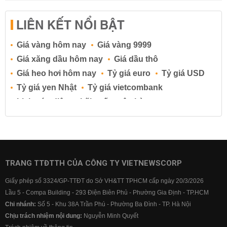
LIÊN KẾT NỔI BẬT
Giá vàng hôm nay
Giá vàng 9999
Giá xăng dầu hôm nay
Giá dầu thô
Giá heo hơi hôm nay
Tỷ giá euro
Tỷ giá USD
Tỷ giá yen Nhật
Tỷ giá vietcombank
Lịch cúp điện
Lãi suất ngân hàng
Lãi suất tiết kiệm
Lãi suất tiền gửi
Lãi suất ngân hàng Agribank
Lãi suất ngân hàng Sacombank
Lãi suất ngân hàng BIDV
TRANG TTĐTTH CỦA CÔNG TY VIETNEWSCORP
Lãi suất ngân hàng Vietinbank
Giấy phép số 3324/GP-TTĐT do Sở VH&TT TPHCM cấp ngày 20/3/2026
Lãi suất ngân hàng Vietcombank
Lầu 5 - Compa Building - 293 Điện Biên Phủ - Phường Gia Định - TP.HCM
Chi nhánh:
Số 5 - Khu 38A Trần Phú - Phường Ba Đình - TP. Hà Nội
Chịu trách nhiệm nội dung:
Nguyễn Minh Quyết