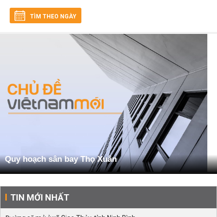
TÌM THEO NGÀY
Quy hoạch sân bay Thọ Xuân
TIN MỚI NHẤT