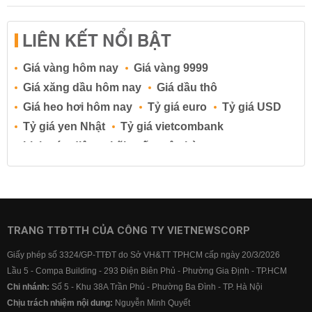
LIÊN KẾT NỔI BẬT
Giá vàng hôm nay
Giá vàng 9999
Giá xăng dầu hôm nay
Giá dầu thô
Giá heo hơi hôm nay
Tỷ giá euro
Tỷ giá USD
Tỷ giá yen Nhật
Tỷ giá vietcombank
Lịch cúp điện
Lãi suất ngân hàng
Lãi suất tiết kiệm
Lãi suất tiền gửi
Lãi suất ngân hàng Agribank
Lãi suất ngân hàng Sacombank
Lãi suất ngân hàng BIDV
TRANG TTĐTTH CỦA CÔNG TY VIETNEWSCORP
Lãi suất ngân hàng Vietinbank
Giấy phép số 3324/GP-TTĐT do Sở VH&TT TPHCM cấp ngày 20/3/2026
Lãi suất ngân hàng Vietcombank
Lầu 5 - Compa Building - 293 Điện Biên Phủ - Phường Gia Định - TP.HCM
Chi nhánh:
Số 5 - Khu 38A Trần Phú - Phường Ba Đình - TP. Hà Nội
Chịu trách nhiệm nội dung:
Nguyễn Minh Quyết