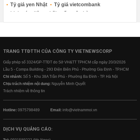
Tỷ giá yen Nhật
Tỷ giá vietcombank
Lịch cúp điện
Lãi suất ngân hàng
Lãi suất tiết kiệm
Lãi suất tiền gửi
Lãi suất ngân hàng Agribank
Lãi suất ngân hàng Sacombank
Lãi suất ngân hàng BIDV
TRANG TTĐTTH CỦA CÔNG TY VIETNEWSCORP
Lãi suất ngân hàng Vietinbank
Giấy phép số 3324/GP-TTĐT do Sở VH&TT TPHCM cấp ngày 20/3/2026
Lãi suất ngân hàng Vietcombank
Lầu 5 - Compa Building - 293 Điện Biên Phủ - Phường Gia Định - TP.HCM
Chi nhánh:
Số 5 - Khu 38A Trần Phú - Phường Ba Đình - TP. Hà Nội
Chịu trách nhiệm nội dung:
Nguyễn Minh Quyết
Trách nhiệm về thông tin
Hotline:
0975798489
Email:
info@vietnammoi.vn
DỊCH VỤ QUẢNG CÁO: