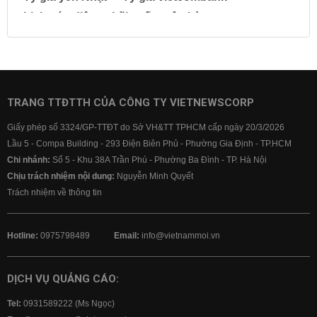
Lịch cúp điện
Lãi suất ngân hàng
Lãi suất tiết kiệm
Lãi suất tiền gửi
Lãi suất ngân hàng Agribank
Lãi suất ngân hàng Sacombank
Lãi suất ngân hàng BIDV
TRANG TTĐTTH CỦA CÔNG TY VIETNEWSCORP
Lãi suất ngân hàng Vietinbank
Giấy phép số 3324/GP-TTĐT do Sở VH&TT TPHCM cấp ngày 20/3/2026
Lãi suất ngân hàng Vietcombank
Lầu 5 - Compa Building - 293 Điện Biên Phủ - Phường Gia Định - TP.HCM
Chi nhánh:
Số 5 - Khu 38A Trần Phú - Phường Ba Đình - TP. Hà Nội
Chịu trách nhiệm nội dung:
Nguyễn Minh Quyết
Trách nhiệm về thông tin
Hotline:
0975798489
Email:
info@vietnammoi.vn
DỊCH VỤ QUẢNG CÁO:
Tel:
0931589222 (Ms Ngọc)