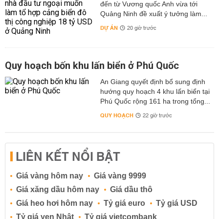
đến từ Vương quốc Anh vừa tới
Quảng Ninh đề xuất ý tưởng làm...
DỰ ÁN
20 giờ trước
Quy hoạch bốn khu lấn biển ở Phú Quốc
An Giang quyết định bổ sung định
hướng quy hoạch 4 khu lấn biển tại
Phú Quốc rộng 161 ha trong tổng...
QUY HOẠCH
22 giờ trước
LIÊN KẾT NỔI BẬT
Giá vàng hôm nay
Giá vàng 9999
Giá xăng dầu hôm nay
Giá dầu thô
Giá heo hơi hôm nay
Tỷ giá euro
Tỷ giá USD
Tỷ giá yen Nhật
Tỷ giá vietcombank