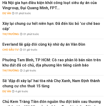
Hà Nội gia hạn điều kiện khởi công loạt siêu dự án của
Vingroup, Đại Quang Minh, FPT...
DỰ ÁN
01 phút trước
Xây lại chung cư hết niên hạn: Đã đến lúc bỏ 'cơ chế bao
cấp'
THỊ TRƯỜNG
01 phút trước
Everland lãi gấp đôi cùng kỳ nhờ dự án Vân Đồn
CHỦ ĐẦU TƯ
01 giờ trước
Phường Tam Bình, TP HCM: Cò rao phân lô bán nền trên
khu đất đã có chủ, địa phương lên tiếng cảnh báo
THỊ TRƯỜNG
2 giờ trước
Sẽ 'đập đi xây lại' hai tòa nhà Chợ Xanh, Nam Định thành
chung cư cho thuê 15 tầng
DỰ ÁN
4 giờ trước
Chủ Kem Tràng Tiền đón nguồn thu đột biến sau thương