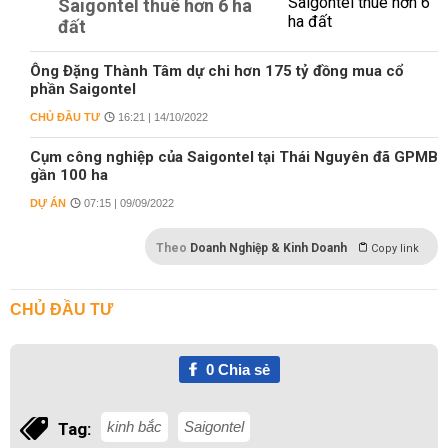
Saigontel thuê hơn 6 ha
đất
Ông Đặng Thành Tâm dự chi hơn 175 tỷ đồng mua cổ
phần Saigontel
CHỦ ĐẦU TƯ
16:21 | 14/10/2022
Cụm công nghiệp của Saigontel tại Thái Nguyên đã GPMB
gần 100 ha
DỰ ÁN
07:15 | 09/09/2022
Theo
Doanh Nghiệp & Kinh Doanh
Copy link
CHỦ ĐẦU TƯ
0
Chia sẻ
kinh bắc
Saigontel
Tag: