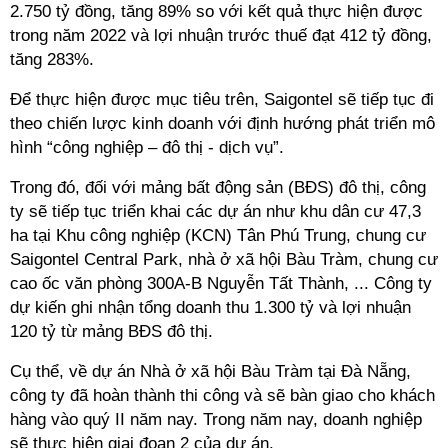
2.750 tỷ đồng, tăng 89% so với kết quả thực hiện được
trong năm 2022 và lợi nhuận trước thuế đạt 412 tỷ đồng,
tăng 283%.
Để thực hiện được mục tiêu trên, Saigontel sẽ tiếp tục đi
theo chiến lược kinh doanh với định hướng phát triển mô
hình “công nghiệp – đô thị - dịch vụ”.
Trong đó, đối với mảng bất động sản (BĐS) đô thị, công
ty sẽ tiếp tục triển khai các dự án như khu dân cư 47,3
ha tại Khu công nghiệp (KCN) Tân Phú Trung, chung cư
Saigontel Central Park, nhà ở xã hội Bàu Tràm, chung cư
cao ốc văn phòng 300A-B Nguyễn Tất Thành, ... Công ty
dự kiến ghi nhận tổng doanh thu 1.300 tỷ và lợi nhuận
120 tỷ từ mảng BĐS đô thị.
Cụ thể, về dự án Nhà ở xã hội Bàu Tràm tại Đà Nẵng,
công ty đã hoàn thành thi công và sẽ bàn giao cho khách
hàng vào quý II năm nay. Trong năm nay, doanh nghiệp
sẽ thực hiện giai đoạn 2 của dự án.