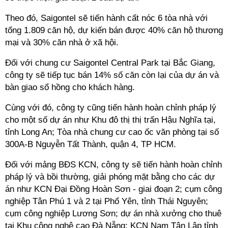
Theo đó, Saigontel sẽ tiến hành cất nóc 6 tòa nhà với
tổng 1.809 căn hộ, dự kiến bán được 40% căn hộ thương
mại và 30% căn nhà ở xã hội.
Đối với chung cư Saigontel Central Park tại Bắc Giang,
công ty sẽ tiếp tục bán 14% số căn còn lại của dự án và
bàn giao sổ hồng cho khách hàng.
Cùng với đó, công ty cũng tiến hành hoàn chỉnh pháp lý
cho một số dự án như Khu đô thị thị trấn Hậu Nghĩa tại,
tỉnh Long An; Tòa nhà chung cư cao ốc văn phòng tại số
300A-B Nguyễn Tất Thành, quận 4, TP HCM.
Đối với mảng BĐS KCN, công ty sẽ tiến hành hoàn chỉnh
pháp lý và bồi thường, giải phóng mặt bằng cho các dự
án như KCN Đại Đồng Hoàn Sơn - giai đoạn 2; cụm công
nghiệp Tân Phú 1 và 2 tại Phổ Yên, tỉnh Thái Nguyên;
cụm công nghiệp Lương Sơn; dự án nhà xưởng cho thuê
tại Khu công nghệ cao Đà Nẵng; KCN Nam Tân Lập tỉnh