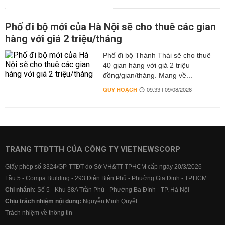
Phố đi bộ mới của Hà Nội sẽ cho thuê các gian
hàng với giá 2 triệu/tháng
Phố đi bộ Thành Thái sẽ cho thuê
40 gian hàng với giá 2 triệu
đồng/gian/tháng. Mang về...
QUY HOẠCH
09:33 | 09/08/2026
TRANG TTĐTTH CỦA CÔNG TY VIETNEWSCORP
Giấy phép số 3324/GP-TTĐT do Sở VH&TT TPHCM cấp ngày 20/3/2026
Lầu 5 - Compa Building - 293 Điện Biên Phủ - Phường Gia Định - TP.HCM
Chi nhánh:
Số 5 - Khu 38A Trần Phú - Phường Ba Đình - TP. Hà Nội
Chịu trách nhiệm nội dung:
Nguyễn Minh Quyết
Trách nhiệm về thông tin