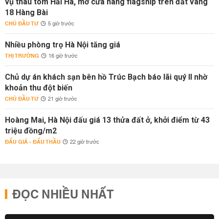
vụ thâu tóm Hải Hà, mở cửa hàng flagship trên đất vàng
18 Hàng Bài
CHỦ ĐẦU TƯ
5 giờ trước
Nhiều phòng trọ Hà Nội tăng giá
THỊ TRƯỜNG
16 giờ trước
Chủ dự án khách sạn bên hồ Trúc Bạch báo lãi quý II nhờ
khoản thu đột biến
CHỦ ĐẦU TƯ
21 giờ trước
Hoàng Mai, Hà Nội đấu giá 13 thửa đất ở, khởi điểm từ 43
triệu đồng/m2
ĐẤU GIÁ - ĐẤU THẦU
22 giờ trước
ĐỌC NHIỀU NHẤT