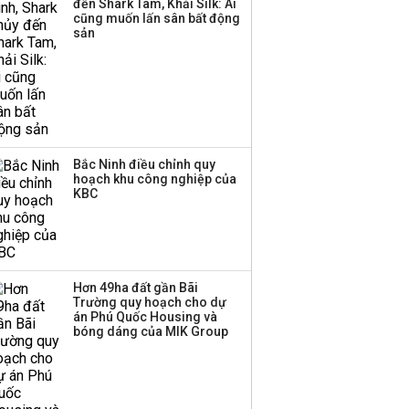
đến Shark Tam, Khải Silk: Ai
Huấn Hoa Hồng bỗng
cũng muốn lấn sân bất động
dưng ‘biến mất’, một
sản
công ty khác đã giải thể
Bắc Ninh điều chỉnh quy
hoạch khu công nghiệp của
KBC
Hơn 49ha đất gần Bãi
Trường quy hoạch cho dự
án Phú Quốc Housing và
bóng dáng của MIK Group