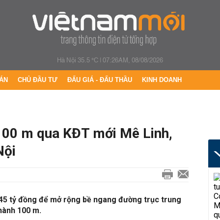
Hà Nội 35.5 °C
|
07:26AM, 08/08/2026
ÁN
CHỦ ĐẦU TƯ
ĐẤU GIÁ - ĐẤU THẦU
KINH DOANH
100 m qua KĐT mới Mê Linh,
Nội
745 tỷ đồng để mở rộng bề ngang đường trục trung
hành 100 m.