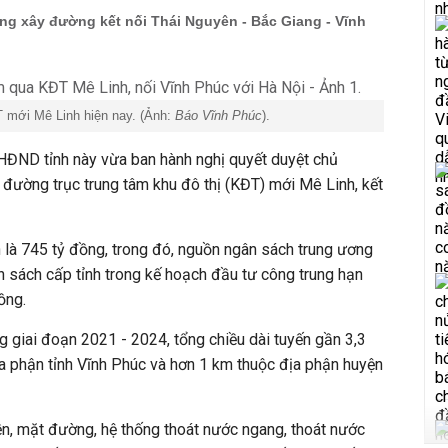
ng xây đường kết nối Thái Nguyên - Bắc Giang - Vĩnh
T
mới Mê Linh hiện nay. (Ảnh:
Báo Vĩnh Phúc
).
 HĐND tỉnh này vừa ban hành nghị quyết duyệt chủ
đường trục trung tâm khu đô thị (
KĐT)
mới Mê Linh, kết
n là 745 tỷ đồng, trong đó, nguồn ngân sách trung ương
n sách cấp tỉnh trong kế hoạch đầu tư công trung hạn
ồng.
g giai đoạn 2021 - 2024, tổng chiều dài tuyến gần 3,3
a phận tỉnh Vĩnh Phúc và hơn 1 km thuộc địa phận huyện
, mặt đường, hệ thống thoát nước ngang, thoát nước