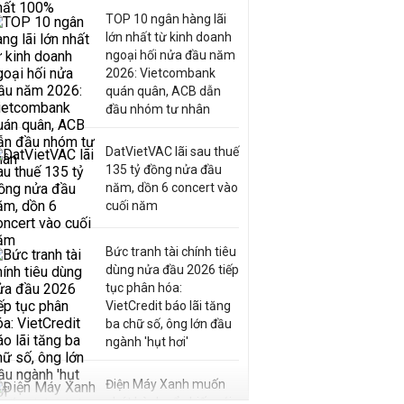
TOP 10 ngân hàng lãi
lớn nhất từ kinh doanh
ngoại hối nửa đầu năm
2026: Vietcombank
quán quân, ACB dẫn
đầu nhóm tư nhân
DatVietVAC lãi sau thuế
135 tỷ đồng nửa đầu
năm, dồn 6 concert vào
cuối năm
Bức tranh tài chính tiêu
dùng nửa đầu 2026 tiếp
tục phân hóa:
VietCredit báo lãi tăng
ba chữ số, ông lớn đầu
ngành 'hụt hơi'
Điện Máy Xanh muốn
phát hành cổ phiếu với