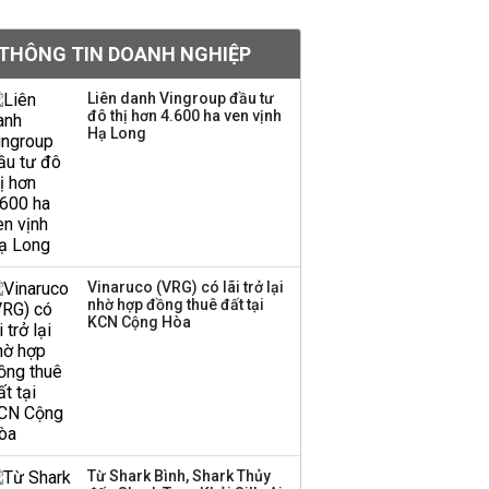
tỷ lệ 1:1 để tăng thanh
khoản
THÔNG TIN DOANH NGHIỆP
Sau nhịp điều chỉnh
Liên danh Vingroup đầu tư
đô thị hơn 4.600 ha ven vịnh
mạnh, CTCK nhìn thấy
Hạ Long
cơ hội ở nhóm cổ phiếu
nào?
Một thương hiệu thời
trang Việt đóng cửa
sau 5 năm hoạt động,
thanh lý toàn bộ cửa
Vinaruco (VRG) có lãi trở lại
nhờ hợp đồng thuê đất tại
hàng
KCN Cộng Hòa
Sau tháng 7 bán ròng
hơn 12.000 tỷ đồng,
khối ngoại đảo chiều
gom hơn 2.000 tỷ đồng
Từ Shark Bình, Shark Thủy
Công ty 100 tỷ của