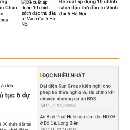
ờng
Đề xuất áp dụng 10 chính
ốc Châu
sách đặc thù đầu tư Vành
óc
đai 5 Hà Nội
 sau
ĐỌC NHIỀU NHẤT
Đại diện Sun Group kiến nghị cho
phép kế thừa nghĩa vụ tài chính khi
ủ tục 6 dự
chuyển nhượng dự án BĐS
14:54 | 07/08/2026
An Bình Phát Holdings làm khu NOXH
ở Bồ Đề, Long Biên
 30 thửa đất tại
20:31 | 07/08/2026