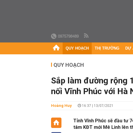
0975798489
QUY HOẠCH
THỊ TRƯỜNG
DỰ 
QUY HOẠCH
Sắp làm đường rộng 
nối Vĩnh Phúc với Hà 
Hoàng Huy
16:37 | 13/07/2021
Tỉnh Vĩnh Phúc sẽ đầu tư 
tâm KĐT mới Mê Linh lên t