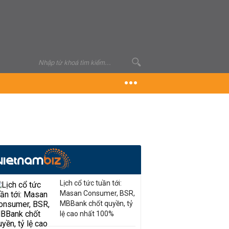
Lịch cổ tức tuần tới:
Masan Consumer, BSR,
MBBank chốt quyền, tỷ
lệ cao nhất 100%