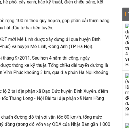
, hè phố, cây xanh, hào kỹ thuật, điện chiếu sáng, kết
bề rộng 100 m theo quy hoạch, góp phần cải thiện năng
hu hút đầu tư hai bên tuyến.
KĐT
mới Mê Linh được xây dựng đi qua huyện Bình
 Phúc) và huyện Mê Linh, Đông Anh (TP Hà Nội).
i tháng 9/2011. Sau hơn 4 năm thi công, ngày
được thông xe kỹ thuật. Tổng chiều dài tuyến đường là
n Vĩnh Phúc khoảng 3 km, qua địa phận Hà Nội khoảng
c lộ 2 tại địa phận xã Đạo Đức huyện Bình Xuyên, điểm
o tốc Thăng Long - Nội Bài tại địa phận xã Nam Hồng
u chuẩn đường đô thị với vận tốc 80 km/h, tổng mức
0 tỷ đồng (trong đó vốn vay ODA của Nhật Bản gần 1.000