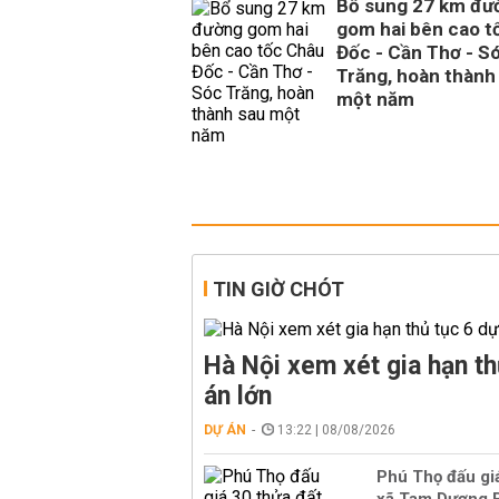
Bổ sung 27 km đư
gom hai bên cao t
Đốc - Cần Thơ - S
Trăng, hoàn thành
một năm
TIN GIỜ CHÓT
Hà Nội xem xét gia hạn th
án lớn
DỰ ÁN
13:22 | 08/08/2026
Phú Thọ đấu giá