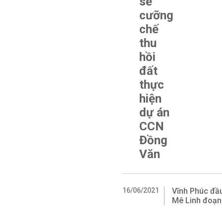
sẽ
cưỡng
chế
thu
hồi
đất
thực
hiện
dự án
CCN
Đồng
Văn
16/06/2021
Vĩnh Phúc đầu
Mê Linh đoạn