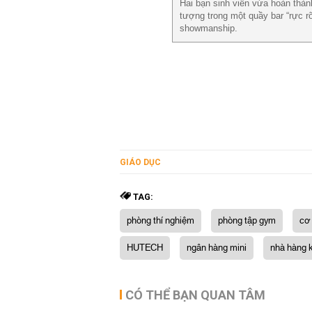
Hai bạn sinh viên vừa hoàn thà
tượng trong một quầy bar “rực r
showmanship.
GIÁO DỤC
TAG:
phòng thí nghiệm
phòng tập gym
cơ 
HUTECH
ngân hàng mini
nhà hàng 
CÓ THỂ BẠN QUAN TÂM