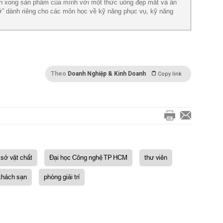
nh xong sản phẩm của mình với một thức uống đẹp mắt và ấn
ỡ” dành riêng cho các môn học về kỹ năng phục vụ, kỹ năng
Theo
Doanh Nghiệp & Kinh Doanh
Copy link
sở vật chất
Đại học Công nghệ TP HCM
thư viên
khách sạn
phòng giải trí