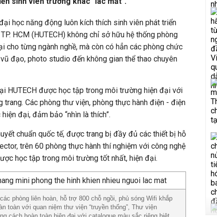
iến sinh viên trường khác "lác mắt".
ại học năng động luôn kích thích sinh viên phát triển
ệ TP. HCM (HUTECH) không chỉ sở hữu hệ thống phòng
đại cho từng ngành nghề, mà còn có hẳn các phòng chức
 vũ đạo, photo studio đến không gian thể thao chuyên
tại HUTECH được học tập trong môi trường hiện đại với
g trang. Các phòng thư viện, phòng thực hành điện - điện
iện đại, đảm bảo “nhìn là thích”.
uyết chuẩn quốc tế, được trang bị đầy đủ các thiết bị hỗ
jector, trên 60 phòng thực hành thí nghiệm với công nghệ
được học tập trong môi trường tốt nhất, hiện đại.
ác phòng liên hoàn, hỗ trợ 800 chỗ ngồi, phủ sóng Wifi khắp
àn toàn với quan niệm thư viện “truyền thống”, Thư viện
g cách hoàn toàn hiện đại với catalogue màu sắc riêng biệt