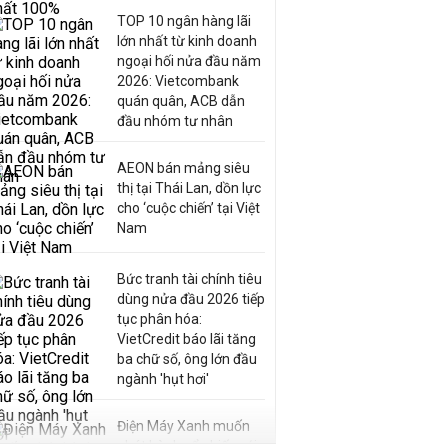
TOP 10 ngân hàng lãi
lớn nhất từ kinh doanh
ngoại hối nửa đầu năm
2026: Vietcombank
quán quân, ACB dẫn
đầu nhóm tư nhân
AEON bán mảng siêu
thị tại Thái Lan, dồn lực
cho ‘cuộc chiến’ tại Việt
Nam
Bức tranh tài chính tiêu
dùng nửa đầu 2026 tiếp
tục phân hóa:
VietCredit báo lãi tăng
ba chữ số, ông lớn đầu
ngành 'hụt hơi'
Điện Máy Xanh muốn
phát hành cổ phiếu với