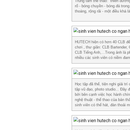
Trung tâm thể thao: “thiên đườ
rổ - bóng chuyền - bóng đá tron
thoáng, rộng rãi - một điều khá 
HUTECH hiện có hơn 40 CLB để s
chơi , thư giãn: CLB Bartender
CLB Tiếng Anh,…Trong ảnh là phòn
nhiều các sinh viên có niềm đam
Học tập đã thế, tiện nghi giải t
tập vũ đạo, photo studio... Đây
bởi bên cạnh việc học hành chính
nghệ thuật - thể thao của bản th
sinh viên có thể hát, đàn thoải m