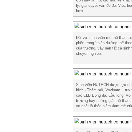
Còn đây là một giờ học về khách
lý, giải quyết vấn đề đó. Việc h
hơn.
Đối với sinh viên mê thể thao 
phần trong “thiên đường thể tha
của trường, vậy nên tất cả sin
chuyên nghiệp.
Sinh viên HUTECH được lựa chọ
hình - Thẩm mỹ, Vovinam... tùy 
các CLB Bóng đá, Cầu lông, Võ th
trường hay những giải thể thao s
và nhất là thỏa niềm đam mê củ