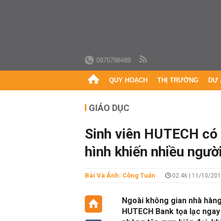
0975798489
QUY HOẠCH
THỊ TRƯỜNG
DỰ 
GIÁO DỤC
Sinh viên HUTECH có 
hình khiến nhiều người.
Bài Và Ảnh: Công Tuấn
02:46 | 11/10/20
Ngoài không gian nhà hàng
HUTECH Bank tọa lạc ngay 