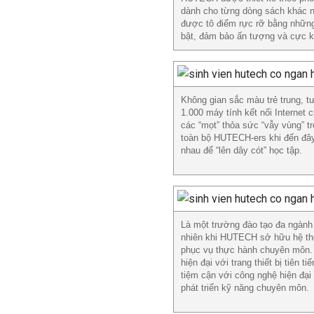
dành cho từng dòng sách khác n
được tô điểm rực rỡ bằng những
bật, đảm bảo ấn tượng và cực kỳ
Không gian sắc màu trẻ trung, 
1.000 máy tính kết nối Internet
các “mọt” thỏa sức “vẫy vùng” t
toàn bộ HUTECH-ers khi đến đây
nhau để “lên dây cót” học tập.
Là một trường đào tạo đa ngành
nhiên khi HUTECH sở hữu hệ thốn
phục vụ thực hành chuyên môn.
hiện đại với trang thiết bị tiên
tiệm cận với công nghệ hiện đại
phát triển kỹ năng chuyên môn.