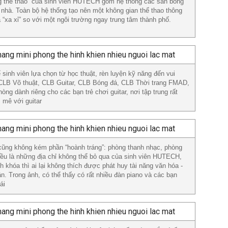
ng thể thao” của sinh viên HUTECH gồm hệ thống các sân bóng
g nhà. Toàn bộ hệ thống tạo nên một không gian thể thao thông
là “xa xỉ” so với một ngôi trường ngay trung tâm thành phố.
inh viên lựa chọn từ học thuật, rèn luyện kỹ năng đến vui
, CLB Võ thuật, CLB Guitar, CLB Bóng đá, CLB Thời trang FMAD,
g dành riêng cho các bạn trẻ chơi guitar, nơi tập trung rất
 mê với guitar
rí cũng không kém phần “hoành tráng”: phòng thanh nhạc, phòng
 đều là những địa chỉ không thể bỏ qua của sinh viên HUTECH,
 khóa thì ai lại không thích được phát huy tài năng văn hóa -
ân. Trong ảnh, có thể thấy có rất nhiều đàn piano và các bạn
ái