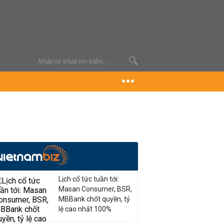
Lịch cổ tức tuần tới:
Masan Consumer, BSR,
MBBank chốt quyền, tỷ
lệ cao nhất 100%