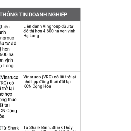
tỷ lệ 1:1 để tăng thanh
khoản
THÔNG TIN DOANH NGHIỆP
Sau nhịp điều chỉnh
Liên danh Vingroup đầu tư
đô thị hơn 4.600 ha ven vịnh
mạnh, CTCK nhìn thấy
Hạ Long
cơ hội ở nhóm cổ phiếu
nào?
Một thương hiệu thời
trang Việt đóng cửa
sau 5 năm hoạt động,
thanh lý toàn bộ cửa
Vinaruco (VRG) có lãi trở lại
nhờ hợp đồng thuê đất tại
hàng
KCN Cộng Hòa
DatVietVAC lãi sau thuế
135 tỷ đồng nửa đầu
năm, dồn 6 concert vào
cuối năm
Từ Shark Bình, Shark Thủy
Công ty 100 tỷ của