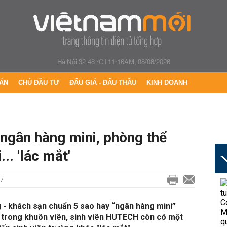
Hà Nội 32.48 °C
|
11:16AM, 08/08/2026
ÁN
CHỦ ĐẦU TƯ
ĐẤU GIÁ - ĐẤU THẦU
KINH DOANH
ngân hàng mini, phòng thể
.. 'lác mắt'
17
 - khách sạn chuẩn 5 sao hay “ngân hàng mini”
trong khuôn viên, sinh viên HUTECH còn có một