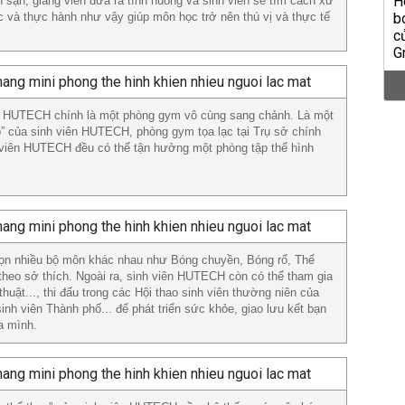
 sạn, giảng viên đưa ra tình huống và sinh viên sẽ tìm cách xử
ọc và thực hành như vậy giúp môn học trở nên thú vị và thực tế
tại HUTECH chính là một phòng gym vô cùng sang chảnh. Là một
o” của sinh viên HUTECH, phòng gym tọa lạc tại Trụ sở chính
h viên HUTECH đều có thể tận hưởng một phòng tập thể hình
n nhiều bộ môn khác nhau như Bóng chuyền, Bóng rổ, Thể
theo sở thích. Ngoài ra, sinh viên HUTECH còn có thể tham gia
uật..., thi đấu trong các Hội thao sinh viên thường niên của
inh viên Thành phố... để phát triển sức khỏe, giao lưu kết bạn
a mình.