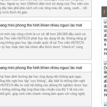
hau. Ngoài ra, hơn 1500m2 diện tích sử dụng của Thư viện còn
 dãy bàn ghế phá cách với các tông màu đỏ, vàng, xanh... nổi
 kích thích thị giác
tươi mới này cũng chính là cơ sở để hơn 100.000 đầu sách và
 của Thư viện HUTECH phát huy tác dụng tối đa. Không riêng gì
rong không gian học tập chuẩn quốc tế tại Thư viện HUTECH,
 tự học hoặc làm bài nhóm đều thích được “check-in” cùng
 lại theo định hướng đại học ứng dụng nên không quá ngạc
g tiện nghi học tập “cực khủng”, đặc biệt là những tiện nghi
 HUTECH đầu tư một hệ thống các phòng thí nghiệm dược học
 tiến không những đáp ứng theo tiêu chuẩn của Bộ Y tế mà còn
 thế giới, giúp sinh viên nhanh chóng làm quen với công nghệ,