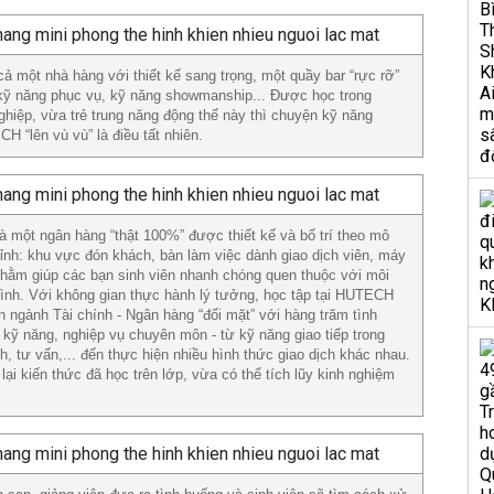
 một nhà hàng với thiết kế sang trọng, một quầy bar “rực rỡ”
kỹ năng phục vụ, kỹ năng showmanship... Được học trong
hiệp, vừa trẻ trung năng động thế này thì chuyện kỹ năng
 “lên vù vù” là điều tất nhiên.
ột ngân hàng “thật 100%” được thiết kế và bố trí theo mô
ỉnh: khu vực đón khách, bàn làm việc dành giao dịch viên, máy
nhằm giúp các bạn sinh viên nhanh chóng quen thuộc với môi
mình. Với không gian thực hành lý tưởng, học tập tại HUTECH
n ngành Tài chính - Ngân hàng “đối mặt” với hàng trăm tình
kỹ năng, nghiệp vụ chuyên môn - từ kỹ năng giao tiếp trong
, tư vấn,... đến thực hiện nhiều hình thức giao dịch khác nhau.
ại kiến thức đã học trên lớp, vừa có thể tích lũy kinh nghiệm