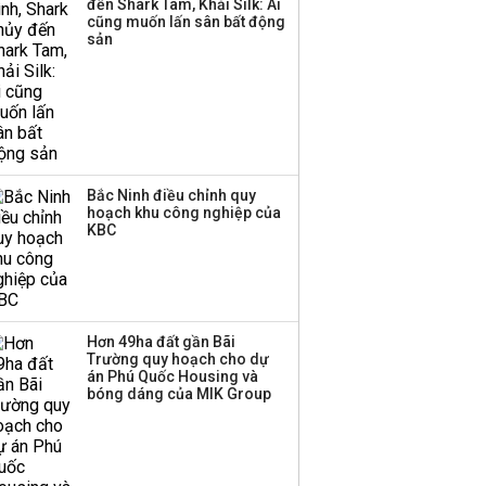
đến Shark Tam, Khải Silk: Ai
Huấn Hoa Hồng bỗng
cũng muốn lấn sân bất động
dưng ‘biến mất’, một
sản
công ty khác đã giải thể
Bắc Ninh điều chỉnh quy
hoạch khu công nghiệp của
KBC
Hơn 49ha đất gần Bãi
Trường quy hoạch cho dự
án Phú Quốc Housing và
bóng dáng của MIK Group