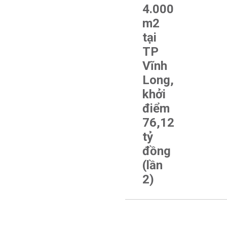
4.000
m2
tại
TP
Vĩnh
Long,
khởi
điểm
76,12
tỷ
đồng
(lần
2)