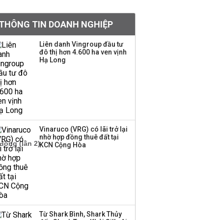
BIDV sắp phát hành
THÔNG TIN DOANH NGHIỆP
gần 500 triệu cổ phiếu,
tăng vốn lên gần
Liên danh Vingroup đầu tư
77.800 tỷ
đô thị hơn 4.600 ha ven vịnh
Hạ Long
Dàn lãnh đạo GenZ nhà
Vingroup,
Techcombank,
VPBank, PC1: Người
nắm 10.000 tỷ đồng cổ
phiếu, người làm chủ
Vinaruco (VRG) có lãi trở lại
tịch ở tuổi 27
nhờ hợp đồng thuê đất tại
KCN Cộng Hòa
Lãnh đạo Vinamilk:
Tăng quy mô đàn bò
thêm 8.000 con, đã
chốt giá nguyên liệu
đến tháng 11
Từ Shark Bình, Shark Thủy
Việt Nam muốn phát