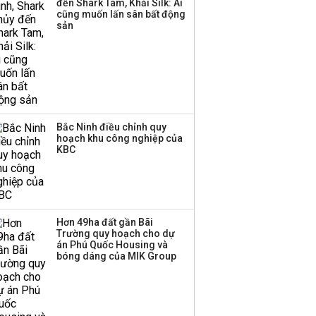
đến Shark Tam, Khải Silk: Ai
triển quỹ hưu trí: Từ tiết
cũng muốn lấn sân bất động
kiệm gia đình thành
sản
nguồn cấp vốn dài hạn
và kinh nghiệm từ
Malaysia
Bắc Ninh điều chỉnh quy
hoạch khu công nghiệp của
KBC
Hơn 49ha đất gần Bãi
Trường quy hoạch cho dự
án Phú Quốc Housing và
bóng dáng của MIK Group