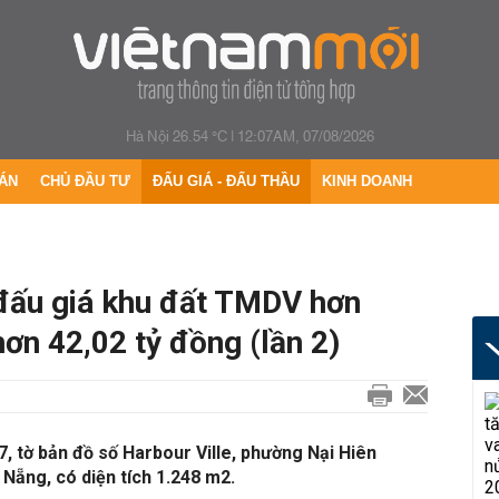
Hà Nội 26.54 °C
|
12:07AM, 07/08/2026
ÁN
CHỦ ĐẦU TƯ
ĐẤU GIÁ - ĐẤU THẦU
KINH DOANH
đấu giá khu đất TMDV hơn
ơn 42,02 tỷ đồng (lần 2)
7, tờ bản đồ số Harbour Ville, phường Nại Hiên
Nẵng, có diện tích 1.248 m2.