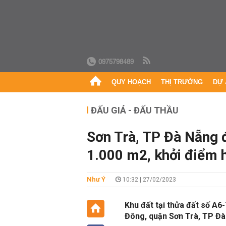
0975798489
QUY HOẠCH
THỊ TRƯỜNG
DỰ 
ĐẤU GIÁ - ĐẤU THẦU
Sơn Trà, TP Đà Nẵng 
1.000 m2, khởi điểm h
Như Ý
10:32 | 27/02/2023
Khu đất tại thửa đất số A6-
Đông, quận Sơn Trà, TP Đà 