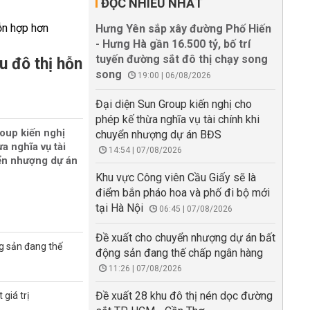
ĐỌC NHIỀU NHẤT
Hưng Yên sắp xây đường Phố Hiến
- Hưng Hà gần 16.500 tỷ, bố trí
tuyến đường sắt đô thị chạy song
u đô thị hỗn
song
19:00 | 06/08/2026
Đại diện Sun Group kiến nghị cho
phép kế thừa nghĩa vụ tài chính khi
oup kiến nghị
chuyển nhượng dự án BĐS
a nghĩa vụ tài
14:54 | 07/08/2026
ển nhượng dự án
Khu vực Công viên Cầu Giấy sẽ là
điểm bắn pháo hoa và phố đi bộ mới
tại Hà Nội
06:45 | 07/08/2026
Đề xuất cho chuyển nhượng dự án bất
g sản đang thế
động sản đang thế chấp ngân hàng
11:26 | 07/08/2026
Đề xuất 28 khu đô thị nén dọc đường
giá trị