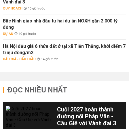
Vành đai 3
QUY HOẠCH
10 giờ trước
Bắc Ninh giao nhà đầu tư hai dự án NOXH gần 2.000 tỷ
đồng
DỰ ÁN
10 giờ trước
Hà Nội đấu giá 6 thửa đất ở tại xã Tiến Thắng, khởi điểm 7
triệu đồng/m2
ĐẤU GIÁ - ĐẤU THẦU
14 giờ trước
ĐỌC NHIỀU NHẤT
Cuối 2027 hoàn thành
đường nối Pháp Vân -
Cầu Giẽ với Vành đai 3