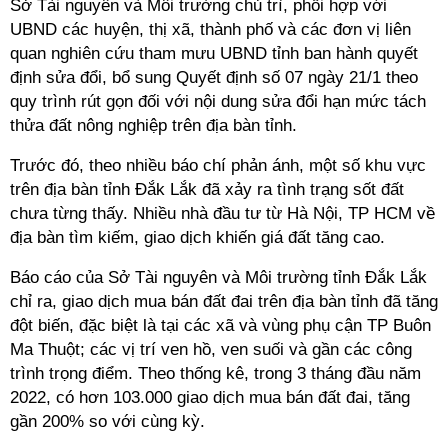
Sở Tài nguyên và Môi trường chủ trì, phối hợp với
UBND các huyện, thị xã, thành phố và các đơn vị liên
quan nghiên cứu tham mưu UBND tỉnh ban hành quyết
định sửa đổi, bổ sung Quyết định số 07 ngày 21/1 theo
quy trình rút gọn đối với nội dung sửa đổi hạn mức tách
thửa đất nông nghiệp trên địa bàn tỉnh.
Trước đó, theo nhiều báo chí phản ánh, một số khu vực
trên địa bàn tỉnh Đắk Lắk đã xảy ra tình trạng sốt đất
chưa từng thấy. Nhiều nhà đầu tư từ Hà Nội, TP HCM về
địa bàn tìm kiếm, giao dịch khiến giá đất tăng cao.
Báo cáo của Sở Tài nguyên và Môi trường tỉnh Đắk Lắk
chỉ ra, giao dịch mua bán đất đai trên địa bàn tỉnh đã tăng
đột biến, đặc biệt là tại các xã và vùng phụ cận TP Buôn
Ma Thuột; các vị trí ven hồ, ven suối và gần các công
trình trọng điểm. Theo thống kê, trong 3 tháng đầu năm
2022, có hơn 103.000 giao dịch mua bán đất đai, tăng
gần 200% so với cùng kỳ.