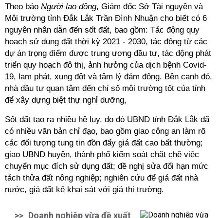
Theo báo
Người lao động
, Giám đốc Sở Tài nguyên và
Môi trường tỉnh Đắk Lắk T
rần Đình Nhuận cho biết
có 6
nguyên nhân dẫn đến sốt đất, bao gồm: Tác động quy
hoạch sử dụng đất thời kỳ 2021 - 2030, tác động từ các
dự án trọng điểm được trung ương đầu tư, tác động phát
triển quy hoạch đô thị, ảnh hưởng của dịch bệnh Covid-
19, lạm phát, xung đột và tâm lý đám đông. Bên cạnh đó,
nhà đầu tư quan tâm đến chỉ số môi trường tốt của tỉnh
để xây dựng biệt thự nghỉ dưỡng,
Sốt đất tạo ra nhiều hệ lụy, do đó UBND tỉnh Đắk Lắk đã
có nhiều văn bản chỉ đạo, bao gồm giao công an làm rõ
các đối tượng tung tin đồn đẩy giá đất cao bất thường;
giao UBND huyện, thành phố kiểm soát chặt chẽ việc
chuyển mục đích sử dụng đất; đề nghị sửa đổi hạn mức
tách thửa đất nông nghiệp; nghiên cứu để giá đất nhà
nước, giá đất kê khai sát với giá thị trường.
>>
Doanh nghiệp vừa đề xuất