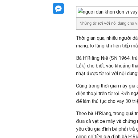
Những tờ rơi với nội dung cho v
Thời gian qua, nhiều người d
mang, lo lắng khi liên tiếp m
Bà H’Riăng Niê (SN 1964, trú
Lắk) cho biết, vào khoảng th
nhặt được tờ rơi với nội dung:
Cũng trong thời gian này gia 
điện thoại trên tờ rơi. Đến n
để làm thủ tục cho vay 30 tri
Theo bà H’Riăng, trong quá tr
đưa cà vẹt xe máy và chứng mi
yêu cầu gia đình bà phải trả
cộng số tiền gia đình bà H’Ri