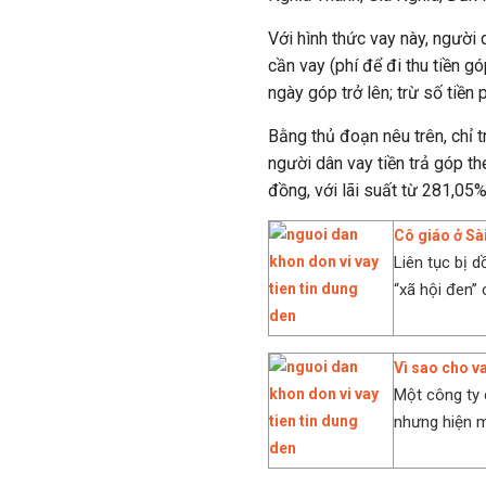
Với hình thức vay này, người
cần vay (phí để đi thu tiền 
ngày góp trở lên; trừ số tiền 
Bằng thủ đoạn nêu trên, chỉ 
người dân vay tiền trả góp the
đồng, với lãi suất từ 281,
Cô giáo ở Sài
Liên tục bị 
“xã hội đen”
Vì sao cho v
Một công ty 
nhưng hiện m