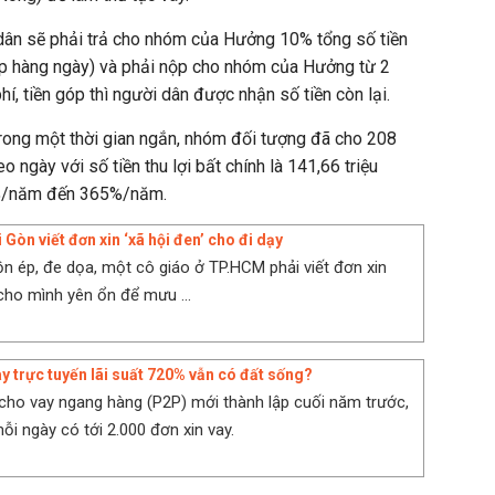
 dân sẽ phải trả cho nhóm của Hưởng 10% tổng số tiền
góp hàng ngày) và phải nộp cho nhóm của Hưởng từ 2
phí, tiền góp thì người dân được nhận số tiền còn lại.
trong một thời gian ngắn, nhóm đối tượng đã cho 208
o ngày với số tiền thu lợi bất chính là 141,66 triệu
05%/năm đến 365%/năm.
 Gòn viết đơn xin ‘xã hội đen’ cho đi dạy
dồn ép, đe dọa, một cô giáo ở TP.HCM phải viết đơn xin
 cho mình yên ổn để mưu ...
ay trực tuyến lãi suất 720% vẫn có đất sống?
cho vay ngang hàng (P2P) mới thành lập cuối năm trước,
ỗi ngày có tới 2.000 đơn xin vay.