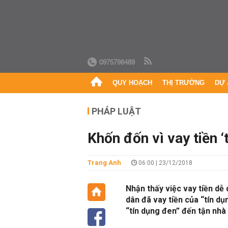
0975798489
QUY HOẠCH
THỊ TRƯỜNG
DỰ 
PHÁP LUẬT
Khốn đốn vì vay tiền ‘
Trang Anh
06:00 | 23/12/2018
Nhận thấy việc vay tiền dễ
dân đã vay tiền của “tín dụ
“tín dụng đen” đến tận nhà h