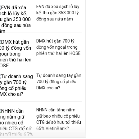
EVN đã xóa sạch lỗ lũy
kế, thu gần 353.000 tỷ
đồng sau nửa năm
DMX hút gần 700 tỷ
đồng vốn ngoại trong
phiên thứ hai lên HOSE
Tự doanh sang tay gần
700 tỷ đồng cổ phiếu
DMX cho ai?
NHNN cần tăng nắm
giữ bao nhiêu cổ phiếu
CTG để sở hữu tối thiểu
65% VietinBank?