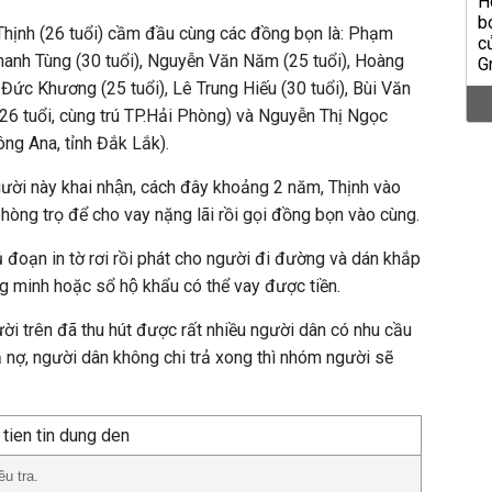
hịnh (26 tuổi) cầm đầu cùng các đồng bọn là: Phạm
Thanh Tùng (30 tuổi), Nguyễn Văn Năm (25 tuổi), Hoàng
ức Khương (25 tuổi), Lê Trung Hiếu (30 tuổi), Bùi Văn
(26 tuổi, cùng trú TP.Hải Phòng) và Nguyễn Thị Ngọc
rông Ana, tỉnh Đắk Lắk).
ời này khai nhận, cách đây khoảng 2 năm, Thịnh vào
̀ng trọ để cho vay nặng lãi rồi gọi đồng bọn vào cùng.
ạn in tờ rơi rồi phát cho người đi đường và dán khắp
ng minh hoặc sổ hộ khẩu có thể vay được tiền.
ười trên đã thu hút được rất nhiều người dân có nhu cầu
ả nợ, người dân không chi trả xong thì nhóm người sẽ
u tra.