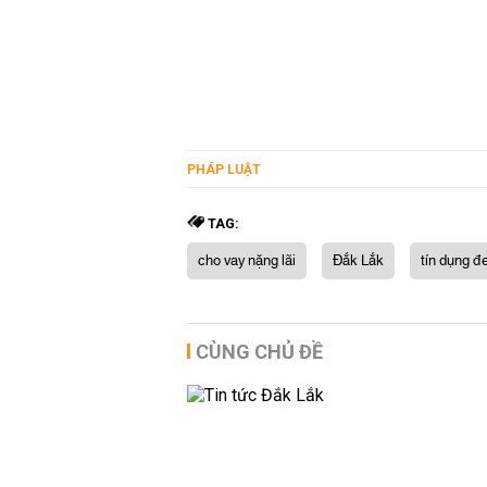
PHÁP LUẬT
TAG:
cho vay nặng lãi
Đắk Lắk
tín dụng đ
CÙNG CHỦ ĐỀ