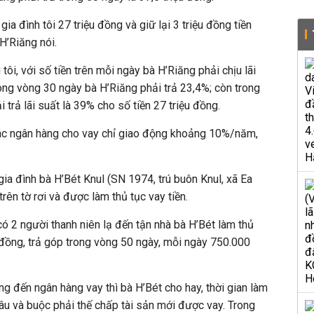
 gia đình tôi 27 triệu đồng và giữ lại 3 triệu đồng tiền
H’Riăng nói.
tôi, với số tiền trên mỗi ngày bà H’Riăng phải chịu lãi
ong vòng 30 ngày bà H’Riăng phải trả 23,4%; còn trong
 trả lãi suất là 39% cho số tiền 27 triệu đồng.
 các ngân hàng cho vay chỉ giao động khoảng 10%/năm,
ia đình bà H’Bét Knul (SN 1974, trú buôn Knul, xã Ea
rên tờ rơi và được làm thủ tục vay tiền.
có 2 người thanh niên lạ đến tận nhà bà H’Bét làm thủ
u đồng, trả góp trong vòng 50 ngày, mỗi ngày 750.000
ng đến ngân hàng vay thì bà H’Bét cho hay, thời gian làm
lâu và buộc phải thế chấp tài sản mới được vay. Trong