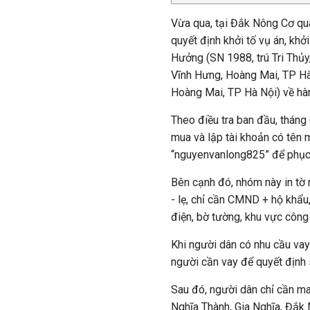
Vừa qua, tại Đắk Nông Cơ qua
quyết định khởi tố vụ án, khở
Hưởng (SN 1988, trú Tri Thủ
Vĩnh Hưng, Hoàng Mai, TP Hà
Hoàng Mai, TP Hà Nội) về hàn
Theo điều tra ban đầu, thán
mua và lập tài khoản có tên m
“nguyenvanlong825” để phục v
Bên cạnh đó, nhóm này in tờ 
- lẹ, chỉ cần CMND + hộ khẩu,
điện, bờ tường, khu vực công
Khi người dân có nhu cầu vay
người cần vay để quyết định s
Sau đó, người dân chỉ cần ma
Nghĩa Thành, Gia Nghĩa, Đắk 