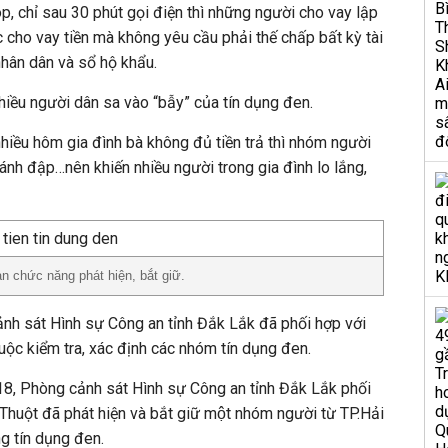
góp, chỉ sau 30 phút gọi điện thì những người cho vay lập
c cho vay tiền mà không yêu cầu phải thế chấp bất kỳ tài
nhân dân và sổ hộ khẩu.
nhiều người dân sa vào “bẫy” của tín dụng đen.
nhiều hôm gia đình bà không đủ tiền trả thì nhóm người
đánh đập…nên khiến nhiều người trong gia đình lo lắng,
n chức năng phát hiện, bắt giữ.
ảnh sát Hình sự Công an tỉnh Đắk Lắk đã phối hợp với
ộc kiểm tra, xác định các nhóm tín dụng đen.
 Phòng cảnh sát Hình sự Công an tỉnh Đắk Lắk phối
Thuột đã phát hiện và bắt giữ một nhóm người từ TP.Hải
ng tín dụng đen.