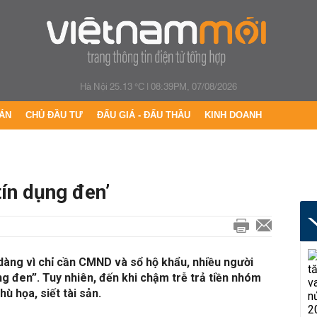
Hà Nội 25.13 °C
|
08:39PM, 07/08/2026
ÁN
CHỦ ĐẦU TƯ
ĐẤU GIÁ - ĐẤU THẦU
KINH DOANH
tín dụng đen’
 dàng vì chỉ cần CMND và sổ hộ khẩu, nhiều người
ng đen”. Tuy nhiên, đến khi chậm trễ trả tiền nhóm
ù họa, siết tài sản.