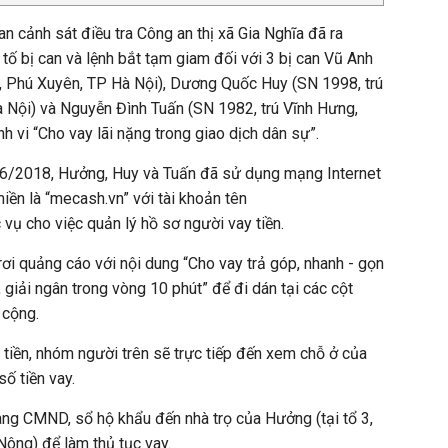
n cảnh sát điều tra Công an thị xã Gia Nghĩa đã ra
i tố bị can và lệnh bắt tạm giam đối với 3 bị can Vũ Anh
y, Phú Xuyên, TP Hà Nội), Dương Quốc Huy (SN 1998, trú
 Nội) và Nguyễn Đình Tuấn (SN 1982, trú Vĩnh Hưng,
h vi “Cho vay lãi nặng trong giao dịch dân sự”.
g 6/2018, Hưởng, Huy và Tuấn đã sử dụng mạng Internet
iền là “mecash.vn” với tài khoản tên
ụ cho việc quản lý hồ sơ người vay tiền.
rơi quảng cáo với nội dung “Cho vay trả góp, nhanh - gọn
 giải ngân trong vòng 10 phút” để đi dán tại các cột
 cộng.
 tiền, nhóm người trên sẽ trực tiếp đến xem chỗ ở của
ố tiền vay.
ng CMND, sổ hộ khẩu đến nhà trọ của Hưởng (tại tổ 3,
Nông) để làm thủ tục vay.