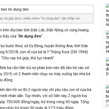
ay trả góp được nhiều nhóm "tín dụng đen" dán khắp nơi.
ân trên địa bàn tỉnh Đắk Lắk, Đắk Nông vô cùng hoang
ắc bẫy của “
tín dụng đen
”.
 tại buôn Knul, xã Ea Bông, huyện Krông Ana, tỉnh Đắk
áng 9/2018, con rể của bà là Y Thăng Ksơr (SN 1994)
 “Cho vay trả góp, thủ tục nhanh”.
đình bà cần tiền trả nợ phân bón nên đã liên hệ vào số
gày 20/9, có 2 thanh niên chạy xe máy xuống tận nhà bà
ệu đồng.
ình làm hồ sơ thì 2 người này chỉ yêu cầu con rể của bà
nh nhân dân. Tuy nhiên, với số tiền này, 2 người kia
 góp 750.000 đồng/ngày, trả trong vòng 50 ngày. Tổng
ăng phải trả trong 50 ngày là 37,5 triệu đồng.