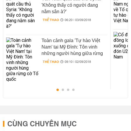
'Không thấy có người đang
nằm sân à?'
THỂ THAO
06:20 | 03/09/2018
Toàn cảnh gala 'Tự hào Việt
Nam' tại Mỹ Đình: Tôn vinh
những người hùng giữa rừng
cờ Tổ quốc
THỂ THAO
09:10 | 02/09/2018
CÙNG CHUYÊN MỤC