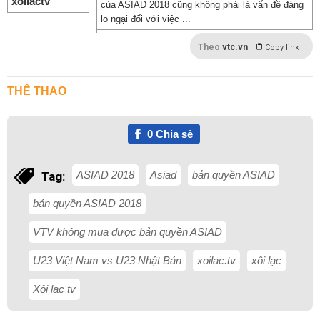
của ASIAD 2018 cũng không phải là vấn đề đáng
lo ngại đối với việc ...
Theo
vtc.vn
Copy link
THỂ THAO
0
Chia sẻ
ASIAD 2018
Asiad
bản quyền ASIAD
Tag:
bản quyền ASIAD 2018
VTV không mua được bản quyền ASIAD
U23 Việt Nam vs U23 Nhật Bản
xoilac.tv
xôi lạc
Xôi lạc tv