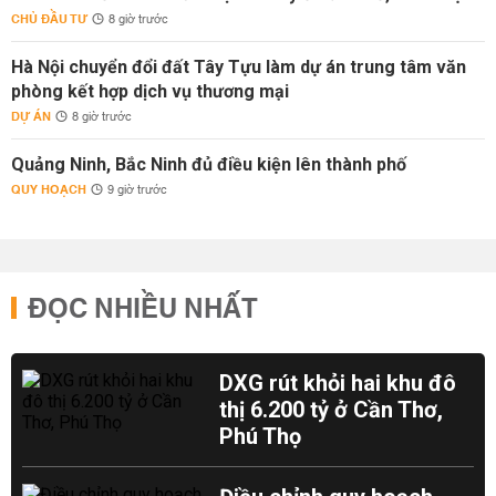
CHỦ ĐẦU TƯ
8 giờ trước
Hà Nội chuyển đổi đất Tây Tựu làm dự án trung tâm văn
phòng kết hợp dịch vụ thương mại
DỰ ÁN
8 giờ trước
Quảng Ninh, Bắc Ninh đủ điều kiện lên thành phố
QUY HOẠCH
9 giờ trước
ĐỌC NHIỀU NHẤT
DXG rút khỏi hai khu đô
thị 6.200 tỷ ở Cần Thơ,
Phú Thọ