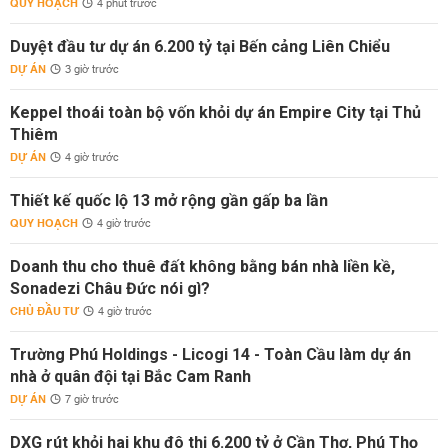
QUY HOẠCH
4 phút trước
Duyệt đầu tư dự án 6.200 tỷ tại Bến cảng Liên Chiểu
DỰ ÁN
3 giờ trước
Keppel thoái toàn bộ vốn khỏi dự án Empire City tại Thủ
Thiêm
DỰ ÁN
4 giờ trước
Thiết kế quốc lộ 13 mở rộng gần gấp ba lần
QUY HOẠCH
4 giờ trước
Doanh thu cho thuê đất không bằng bán nhà liền kề,
Sonadezi Châu Đức nói gì?
CHỦ ĐẦU TƯ
4 giờ trước
Trường Phú Holdings - Licogi 14 - Toàn Cầu làm dự án
nhà ở quân đội tại Bắc Cam Ranh
DỰ ÁN
7 giờ trước
DXG rút khỏi hai khu đô thị 6.200 tỷ ở Cần Thơ, Phú Thọ