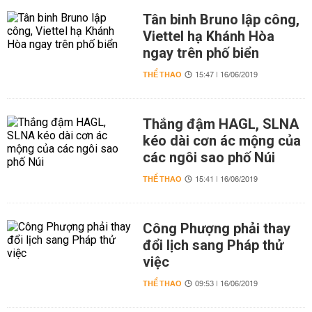
Tân binh Bruno lập công,
Viettel hạ Khánh Hòa
ngay trên phố biển
THỂ THAO
15:47 | 16/06/2019
Thắng đậm HAGL, SLNA
kéo dài cơn ác mộng của
các ngôi sao phố Núi
THỂ THAO
15:41 | 16/06/2019
Công Phượng phải thay
đổi lịch sang Pháp thử
việc
THỂ THAO
09:53 | 16/06/2019