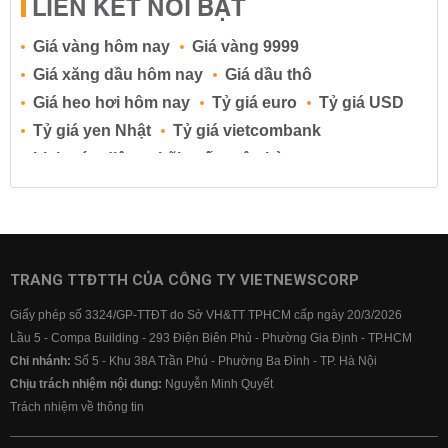
LIÊN KẾT NỔI BẬT
Giá vàng hôm nay
Giá vàng 9999
Giá xăng dầu hôm nay
Giá dầu thô
Giá heo hơi hôm nay
Tỷ giá euro
Tỷ giá USD
Tỷ giá yen Nhật
Tỷ giá vietcombank
Lịch cúp điện
Lãi suất ngân hàng
Lãi suất tiết kiệm
Lãi suất tiền gửi
Lãi suất ngân hàng Agribank
Lãi suất ngân hàng Sacombank
Lãi suất ngân hàng BIDV
TRANG TTĐTTH CỦA CÔNG TY VIETNEWSCORP
Lãi suất ngân hàng Vietinbank
Giấy phép số 3324/GP-TTĐT do Sở VH&TT TPHCM cấp ngày 20/3/2026
Lãi suất ngân hàng Vietcombank
Lầu 5 - Compa Building - 293 Điện Biên Phủ - Phường Gia Định - TP.HCM
Chi nhánh:
Số 5 - Khu 38A Trần Phú - Phường Ba Đình - TP. Hà Nội
Chịu trách nhiệm nội dung:
Nguyễn Minh Quyết
Trách nhiệm về thông tin