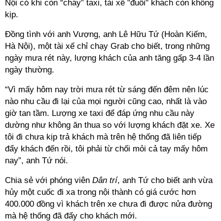
Nội có khi còn “cháy” taxi, tài xế "đuổi" khách còn không
kịp.
Đồng tình với anh Vượng, anh Lê Hữu Tứ (Hoàn Kiếm,
Hà Nội), một tài xế chỉ chạy Grab cho biết, trong những
ngày mưa rét này, lượng khách của anh tăng gấp 3-4 lần
ngày thường.
“Vì mấy hôm nay trời mưa rét từ sáng đến đêm nên lúc
nào nhu cầu đi lại của mọi người cũng cao, nhất là vào
giờ tan tầm. Lượng xe taxi để đáp ứng nhu cầu này
dường như không ăn thua so với lượng khách đặt xe. Xe
tôi đi chưa kịp trả khách mà trên hệ thống đã liên tiếp
đẩy khách đến rồi, tôi phải từ chối mỏi cả tay mấy hôm
nay”, anh Tứ nói.
Chia sẻ với phóng viên
Dân trí
, anh Tứ cho biết anh vừa
hủy một cuốc đi xa trong nội thành có giá cước hơn
400.000 đồng vì khách trên xe chưa đi được nửa đường
mà hệ thống đã đẩy cho khách mới.