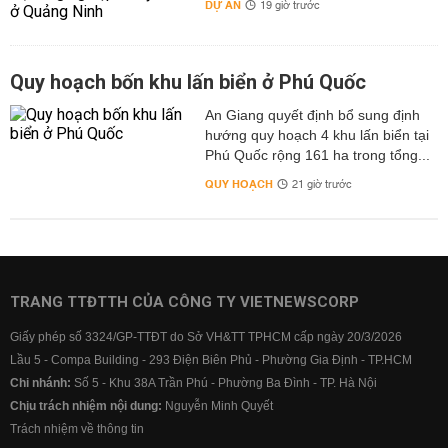
DỰ ÁN
19 giờ trước
Quy hoạch bốn khu lấn biển ở Phú Quốc
An Giang quyết định bổ sung định
hướng quy hoạch 4 khu lấn biển tại
Phú Quốc rộng 161 ha trong tổng...
QUY HOẠCH
21 giờ trước
TRANG TTĐTTH CỦA CÔNG TY VIETNEWSCORP
Giấy phép số 3324/GP-TTĐT do Sở VH&TT TPHCM cấp ngày 20/3/2026
Lầu 5 - Compa Building - 293 Điện Biên Phủ - Phường Gia Định - TP.HCM
Chi nhánh:
Số 5 - Khu 38A Trần Phú - Phường Ba Đình - TP. Hà Nội
Chịu trách nhiệm nội dung:
Nguyễn Minh Quyết
Trách nhiệm về thông tin