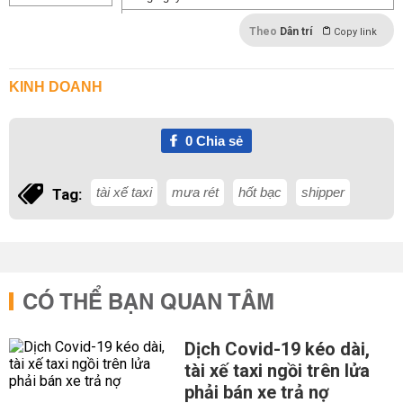
Theo
Dân trí
Copy link
KINH DOANH
0
Chia sẻ
tài xế taxi
mưa rét
hốt bạc
shipper
Tag:
CÓ THỂ BẠN QUAN TÂM
Dịch Covid-19 kéo dài,
tài xế taxi ngồi trên lửa
phải bán xe trả nợ