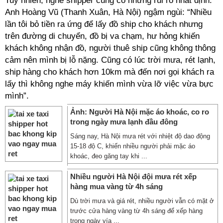
Tuy nhiên, nghề shipper cũng có những rủi ro nhất định.
Anh Hoàng Vũ (Thanh Xuân, Hà Nội) ngậm ngùi: “Nhiều
lần tôi bỏ tiền ra ứng để lấy đồ ship cho khách nhưng
trên đường di chuyển, đồ bị va chạm, hư hỏng khiến
khách không nhận đồ, người thuê ship cũng không thông
cảm nên mình bị lỗ nặng. Cũng có lúc trời mưa, rét lạnh,
ship hàng cho khách hơn 10km mà đến nơi gọi khách ra
lấy thì không nghe máy khiến mình vừa lỡ việc vừa bực
mình”.
Ảnh: Người Hà Nội mặc áo khoác, co ro
trong ngày mưa lạnh đầu đông
Sáng nay, Hà Nội mưa rét với nhiệt độ dao động
15-18 độ C, khiến nhiều người phải mặc áo
khoác, đeo găng tay khi ...
Nhiều người Hà Nội đội mưa rét xếp
hàng mua vàng từ 4h sáng
Dù trời mưa và giá rét, nhiều người vẫn có mặt ở
trước cửa hàng vàng từ 4h sáng để xếp hàng
trong ngày vía ...