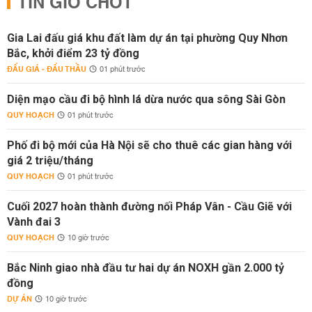
TIN GIỜ CHÓT
Gia Lai đấu giá khu đất làm dự án tại phường Quy Nhơn
Bắc, khởi điểm 23 tỷ đồng
ĐẤU GIÁ - ĐẤU THẦU
01 phút trước
Diện mạo cầu đi bộ hình lá dừa nước qua sông Sài Gòn
QUY HOẠCH
01 phút trước
Phố đi bộ mới của Hà Nội sẽ cho thuê các gian hàng với
giá 2 triệu/tháng
QUY HOẠCH
01 phút trước
Cuối 2027 hoàn thành đường nối Pháp Vân - Cầu Giẽ với
Vành đai 3
QUY HOẠCH
10 giờ trước
Bắc Ninh giao nhà đầu tư hai dự án NOXH gần 2.000 tỷ
đồng
DỰ ÁN
10 giờ trước