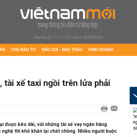
Hà Nội 27.71 °C
|
12:13AM, 06/08/2026
ÁN
CHỦ ĐẦU TƯ
ĐẤU GIÁ - ĐẤU THẦU
KINH DOANH
 tài xế taxi ngồi trên lửa phải
lại được kéo dài, với những tài xế vay ngân hàng
 nghệ thì khó khăn lại chất chồng. Nhiều người buộc