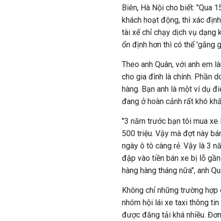
Biên, Hà Nội cho biết: "Qua 
khách hoạt động, thì xác định
tài xế chỉ chạy dịch vụ dạng 
ổn định hơn thì có thể 'gắng 
Theo anh Quân, với anh em là
cho gia đình là chính. Phần d
hàng. Bạn anh là một ví dụ điể
đang ở hoàn cảnh rất khó kh
"3 năm trước bạn tôi mua xe
500 triệu. Vậy mà đợt này bá
ngày ô tô càng rẻ. Vậy là 3 n
đập vào tiền bán xe bị lỗ gần
hàng hàng tháng nữa", anh Qu
Không chỉ những trường hợp c
nhóm hội lái xe taxi thông ti
được đăng tải khá nhiều. Đơn