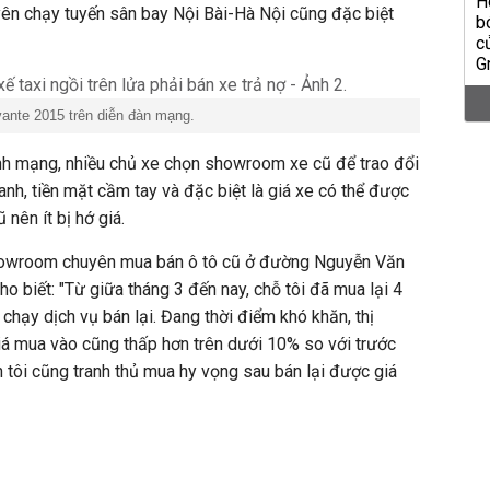
yên chạy tuyến sân bay Nội Bài-Hà Nội cũng đặc biệt
vante 2015 trên diễn đàn mạng.
nh mạng, nhiều chủ xe chọn showroom xe cũ để trao đổi
hanh, tiền mặt cầm tay và đặc biệt là giá xe có thể được
 nên ít bị hớ giá.
owroom chuyên mua bán ô tô cũ ở đường Nguyễn Văn
o biết: "Từ giữa tháng 3 đến nay, chỗ tôi đã mua lại 4
chạy dịch vụ bán lại. Đang thời điểm khó khăn, thị
iá mua vào cũng thấp hơn trên dưới 10% so với trước
n tôi cũng tranh thủ mua hy vọng sau bán lại được giá