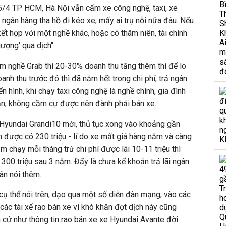
15/4 TP HCM, Hà Nội vẫn cấm xe công nghệ, taxi, xe
 ngân hàng tha hồ đi kéo xe, mấy ai trụ nỗi nữa đâu. Nếu
kết hợp với một nghề khác, hoặc có thâm niên, tài chính
gượng' qua dịch".
m nghề Grab thì 20-30% doanh thu tăng thêm thì để lo
oanh thu trước đó thì đã nằm hết trong chi phí, trả ngân
n hình, khi chạy taxi công nghệ là nghề chính, gia đình
ăn, không cầm cự được nên đành phải bán xe.
 Hyundai Grandi10 mới, thủ tục xong vào khoảng gần
n được có 230 triệu - lí do xe mất giá hàng năm và càng
ăm chạy mỗi tháng trừ chi phí được lãi 10-11 triệu thì
 300 triệu sau 3 năm. Đấy là chưa kể khoản trả lãi ngân
ân nói thêm.
ụ thể nói trên, dạo qua một số diễn đàn mạng, vào các
n các tài xế rao bán xe vì khó khăn đợt dịch này cũng
 cử như thông tin rao bán xe xe Hyundai Avante đời