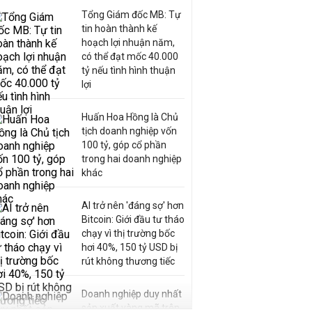
Tổng Giám đốc MB: Tự
tin hoàn thành kế
hoạch lợi nhuận năm,
có thể đạt mốc 40.000
tỷ nếu tình hình thuận
lợi
Huấn Hoa Hồng là Chủ
tịch doanh nghiệp vốn
100 tỷ, góp cổ phần
trong hai doanh nghiệp
khác
AI trở nên 'đáng sợ' hơn
Bitcoin: Giới đầu tư tháo
chạy vì thị trường bốc
hơi 40%, 150 tỷ USD bị
rút không thương tiếc
Doanh nghiệp duy nhất
sản xuất vàng mã trên