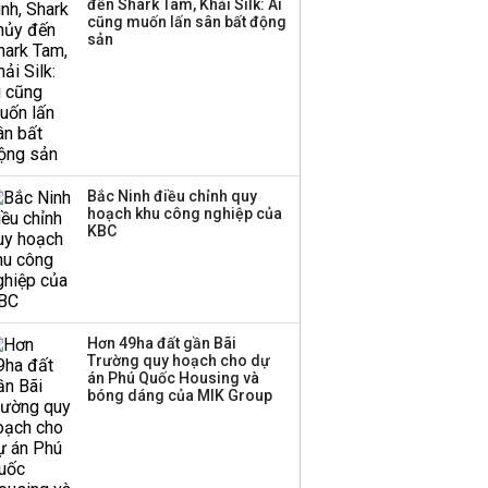
đến Shark Tam, Khải Silk: Ai
‘phất lên’ trong tháng 8,
cũng muốn lấn sân bất động
nhóm ngành nào có
sản
tiềm năng dẫn sóng?
Bắc Ninh điều chỉnh quy
hoạch khu công nghiệp của
KBC
Hơn 49ha đất gần Bãi
Trường quy hoạch cho dự
án Phú Quốc Housing và
bóng dáng của MIK Group