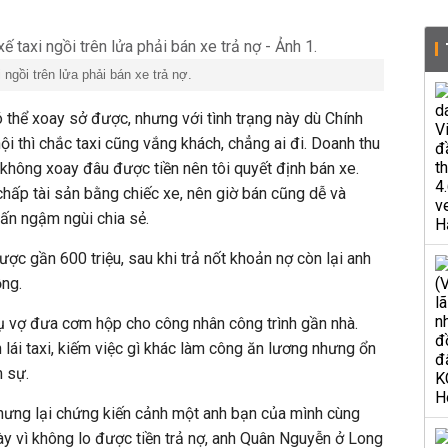
i ngồi trên lửa phải bán xe trả nợ.
ó thể xoay sở được, nhưng với tình trạng này dù Chính
ội thì chắc taxi cũng vắng khách, chẳng ai đi. Doanh thu
, không xoay đâu được tiền nên tôi quyết định bán xe.
hấp tài sản bằng chiếc xe, nên giờ bán cũng dễ và
uấn ngậm ngùi chia sẻ.
ợc gần 600 triệu, sau khi trả nốt khoản nợ còn lại anh
ồng.
phụ vợ đưa cơm hộp cho công nhân công trình gần nhà.
 lái taxi, kiếm việc gì khác làm công ăn lương nhưng ổn
m sự.
 nhưng lại chứng kiến cảnh một anh bạn của mình cùng
ày vì không lo được tiền trả nợ, anh Quân Nguyễn ở Long