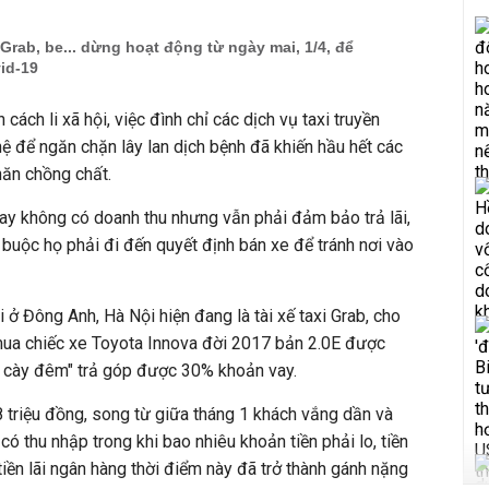
, Grab, be... dừng hoạt động từ ngày mai, 1/4, để
id-19
cách li xã hội, việc đình chỉ các dịch vụ taxi truyền
ệ để ngăn chặn lây lan dịch bệnh đã khiến hầu hết các
khăn chồng chất.
ay không có doanh thu nhưng vẫn phải đảm bảo trả lãi,
 buộc họ phải đi đến quyết định bán xe để tránh nơi vào
ở Đông Anh, Hà Nội hiện đang là tài xế taxi Grab, cho
 mua chiếc xe Toyota Innova đời 2017 bản 2.0E được
y cày đêm" trả góp được 30% khoản vay.
 triệu đồng, song từ giữa tháng 1 khách vắng dần và
ó thu nhập trong khi bao nhiêu khoản tiền phải lo, tiền
tiền lãi ngân hàng thời điểm này đã trở thành gánh nặng