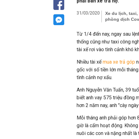
phải bán xe trả nợ.
31/03/2020
Xe du lịch, taxi
phòng dịch Cov
Từ 1/4 đến nay, ngay sau lệnh 
thống cũng như taxi công ngh
tài xế rơi vào tình cảnh khó 
Nhiều tài xế
mua xe trả góp
n
gốc với số tiền lớn mỗi tháng
tình cảnh nợ xấu.
Anh Nguyễn Văn Tuấn, 39 tuổi 
biết anh vay 575 triệu đồng
hơn 2 năm nay, anh "cày ngà
Mỗi tháng anh phải góp hơn 8
giờ là cấm hoạt động. Không c
nuôi các con và nặng nhất là 