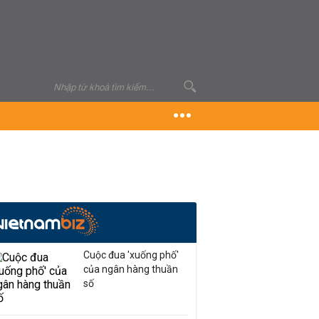
Cuộc đua 'xuống phố'
của ngân hàng thuần
số