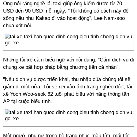
Ông nói rằng nghề lái taxi giúp ông kiếm được từ 70
USD đến 90 USD mỗi ngày. "Tôi không có cách này để
sống nếu như Kakao đi vào hoạt động", Lee Nam-soo
chua xót nói.
Những tài xế cầm biểu ngữ với nội dung: "Cấm dịch vụ đi
chung xe bất hợp pháp bằng phương tiện cá nhân".
"Nếu dịch vụ được triển khai, thu nhập của chúng tôi sẽ
giảm đi một nửa. Tôi sẽ rơi vào tình trạng nghèo đói", tài
xế Yoon Woo-seok 62 tuổi phát biểu với hãng thông tấn
AP tại cuộc biểu tình.
Một người phụ nữ trong bộ trang phục màu tím, mái tóc