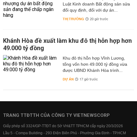
Luật Kinh doanh Bất động sản sửa
đổi quy định, đối với dự án...
THỊ TRƯỜNG
20 giờ trước
Khánh Hòa đề xuất làm khu đô thị hỗn hợp hơn
49.000 tỷ đồng
Khu đô thị hỗn hợp Vĩnh Lương,
tổng vốn hơn 49.000 tỷ đồng vừa
được UBND Khánh Hòa trình...
DỰ ÁN
17 giờ trước
TRANG TTĐTTH CỦA CÔNG TY VIETNEWSCORP
Giấy phép số 3324/GP-TTĐT do Sở VH&TT TPHCM cấp ngày 20/3/2026
Lầu 5 - Compa Building - 293 Điện Biên Phủ - Phường Gia Định - TP.HCM