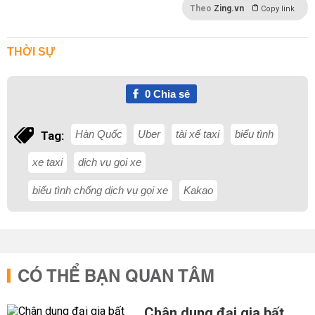
Theo
Zing.vn
Copy link
THỜI SỰ
0
Chia sẻ
Hàn Quốc
Uber
tài xế taxi
biểu tình
Tag:
xe taxi
dịch vụ gọi xe
biểu tình chống dịch vụ gọi xe
Kakao
CÓ THỂ BẠN QUAN TÂM
Chân dung đại gia bất