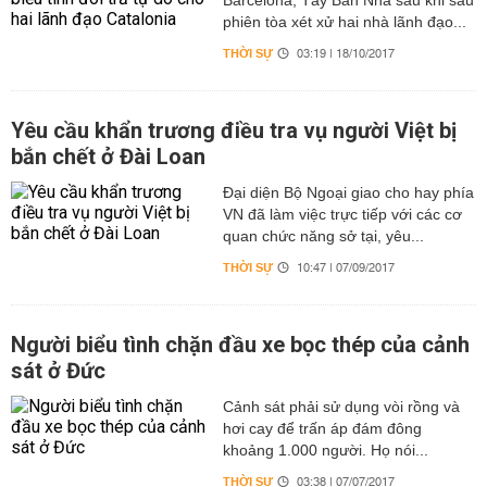
Barcelona, Tây Ban Nha sau khi sau
phiên tòa xét xử hai nhà lãnh đạo...
THỜI SỰ
03:19 | 18/10/2017
Yêu cầu khẩn trương điều tra vụ người Việt bị
bắn chết ở Đài Loan
Đại diện Bộ Ngoại giao cho hay phía
VN đã làm việc trực tiếp với các cơ
quan chức năng sở tại, yêu...
THỜI SỰ
10:47 | 07/09/2017
Người biểu tình chặn đầu xe bọc thép của cảnh
sát ở Đức
Cảnh sát phải sử dụng vòi rồng và
hơi cay để trấn áp đám đông
khoảng 1.000 người. Họ nói...
THỜI SỰ
03:38 | 07/07/2017